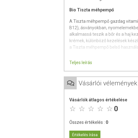
Bio Tiszta méhpempő
A Tiszta méhpempő gazdag vitaminok
B12), ásványokban, nyomelemekben,
alkalmassá teszik a bőr és a haj k
krémek, különböző kezelések készí
a Tiszta méhpempő belső használata
A méhpempő a méhek garatmirigy v
Teljes leírás
pempő fontos ásványi anyag -, vita
tartalmaz, amelyek között ott talál
aminosavat. Továbbá a méhpempő 
Vásárlói vélemények
cukrokat és zsírsavakat is. Igazán 
teszi a méhpempőt. Az acetilkolin 
vegyületek.
Vásárlók átlagos értékelése
0
A tiszta méhpempő természetes fo
csodás anyagot nem vetik alá semm
köszönhetően összetett módon képes
Összes értékelés :
0
gyógyhatású készítményeket.
Értékelés írása