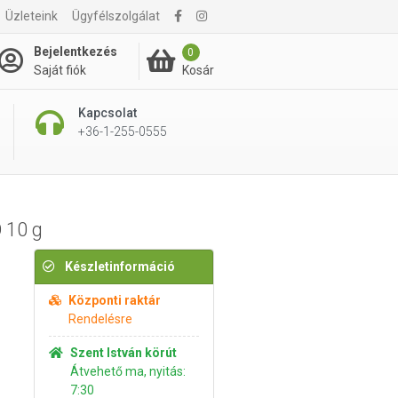
Üzleteink
Ügyfélszolgálat
2 060 Ft
Kosárba rakom
Bejelentkezés
0
Kosár
Saját fiók
Kapcsolat
+36-1-255-0555
 10 g
Készletinformáció
Központi raktár
Rendelésre
Szent István körút
Átvehető ma, nyitás:
7:30