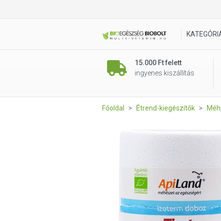
Apiland Tiszta méhpempő BIO
KATEGÓRI
15.000 Ft felett
ingyenes kiszállítás
Főoldal
Étrend-kiegészítők
Méh