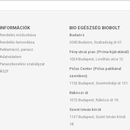
INFORMÁCIÓK
BIO EGÉSZSÉG BIOBOLT
Rendelés módosítása
Budaörs
Rendelés lemondása
2040 Budaörs, Szabadság út 61.
Reklamáció, panasz
Fény utcai piac (Príma kijáratánál)
Adatvédelem
1024 Budapest, Lövőház utca 12.
Panaszkezelési szabályzat
Pólus Center (Pólus patikával
ÁSZF
szemben)
úlyozott, vegyes étrendet és az egészséges életmódot! A
1152 Budapest, Szentmihályi út 131.
ermék nem az orvosi kezelés helyettesítésére alkalmas!
 meg kezelőorvosával. Kisgyermektől elzárva tartandó!
Rákóczi út
1072 Budapest, Rákóczi út 10.
Szent István körút
1137 Budapest, Szent István Körút
18.