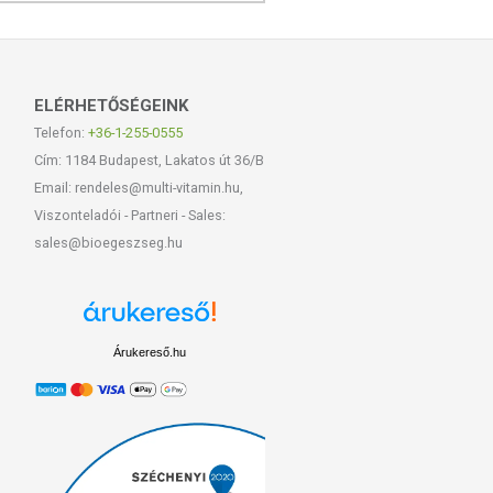
ELÉRHETŐSÉGEINK
Telefon:
+36-1-255-0555
Cím: 1184 Budapest, Lakatos út 36/B
Email: rendeles@multi-vitamin.hu,
Viszonteladói - Partneri - Sales:
sales@bioegeszseg.hu
Árukereső.hu