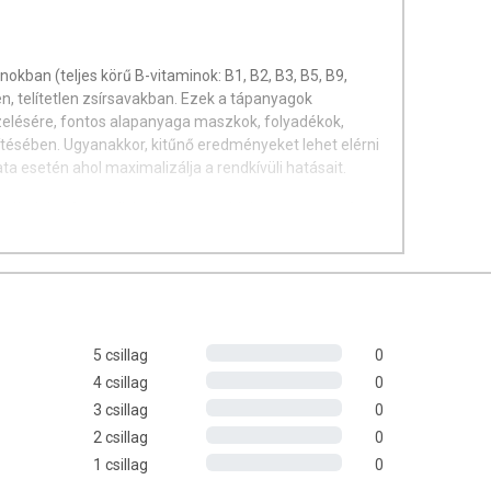
ban (teljes körű B-vitaminok: B1, B2, B3, B5, B9,
 telítetlen zsírsavakban. Ezek a tápanyagok
ezelésére, fontos alapanyaga maszkok, folyadékok,
tésében. Ugyanakkor, kitűnő eredményeket lehet elérni
 esetén ahol maximalizálja a rendkívüli hatásait.
áladéka. Az egyik legösszetettebb ismert anyag. A
min -és fehérje tartalma miatt. 17 aminosavat is
ni 8, az élet működéséhez nélkülözhetetlen esszenciális
összetevői között találunk még fontos nyomelemeket,
különlegessé az acetilkolin és a 10-HDA sav tartalma
és a 10-HDA sav ingerületátvivő – gyulladáscsökkentő
5 csillag
0
4 csillag
0
rmájukban tartalmazza a tápanyagait, mivel ezt a
iféle kémiai eljárásnak. A pempő komplexitásának
3 csillag
0
 kifejteni hatásait, ráadásul képes felerősíteni más
2 csillag
0
1 csillag
0