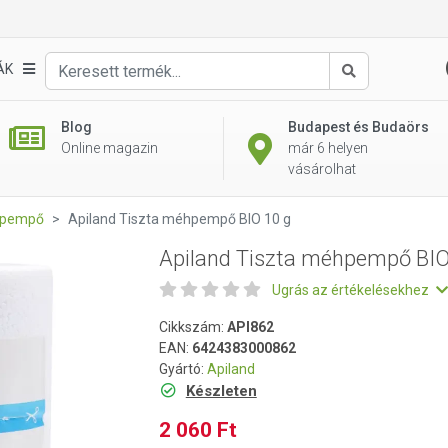
 10 g
ÁK
Keresés
Blog
Budapest és Budaörs
Online magazin
már 6 helyen
vásárolhat
pempő
Apiland Tiszta méhpempő BIO 10 g
Apiland Tiszta méhpempő BIO
Ugrás az értékelésekhez
Cikkszám:
API862
EAN:
6424383000862
Gyártó:
Apiland
Készleten
2 060 Ft