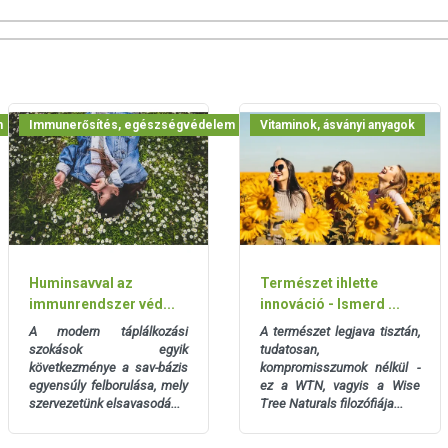
es kipróbálni:
:napi 2-3 alkalommal, 15 percig hagyjuk állni, majd
 :napi 1-2 gramm, 4-5 héten át
1-2 gramm, a fájdalom elmúlásáig (de akár nagyobb
m
edmény eléréséért)
Immunerősítés, egészségvédelem
Vitaminok, ásványi anyagok
 több ilyen hetet érdemes tartani
m, influenza szezonban különösképpen ajánlott
datai szerint 100gramm méhpempő a következő
becsült érték!)
Huminsavval az
Természet ihlette
 3, Izoleucin 1,6, Leucin 3, Prolin 3,9, Treonin 2, Szerin
immunrendszer véd...
innováció - Ismerd ...
A modern táplálkozási
A természet legjava tisztán,
, Aszaparginsav 2,8, Glutaminsav 8,3
szokások egyik
tudatosan,
következménye a sav-bázis
kompromisszumok nélkül -
egyensúly felborulása, mely
ez a
WTN, vagyis a Wise
szervezetünk elsavasodá...
Tree Naturals filozófiája...