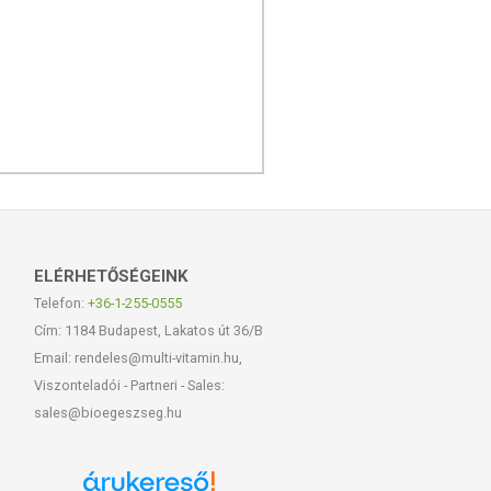
ELÉRHETŐSÉGEINK
Telefon:
+36-1-255-0555
Cím: 1184 Budapest, Lakatos út 36/B
Email: rendeles@multi-vitamin.hu,
Viszonteladói - Partneri - Sales:
sales@bioegeszseg.hu