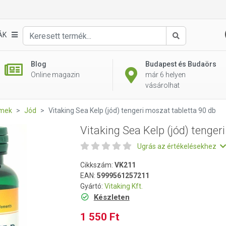
ri moszat tabletta 90 db
ÁK
Keresés
Blog
Budapest és Budaörs
Online magazin
már 6 helyen
vásárolhat
emek
Jód
Vitaking Sea Kelp (jód) tengeri moszat tabletta 90 db
Vitaking Sea Kelp (jód) tenger
Ugrás az értékelésekhez
Cikkszám:
VK211
EAN:
5999561257211
Gyártó:
Vitaking Kft.
Készleten
1 550 Ft