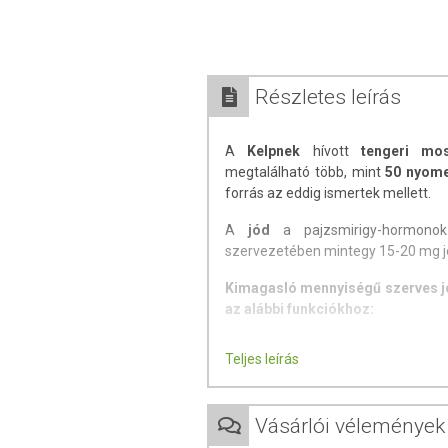
Részletes leírás
A
Kelpnek
hívott
tengeri mos
megtalálható több, mint
50 nyom
forrás az eddig ismertek mellett.
A
jód
a pajzsmirigy-hormonok
szervezetében mintegy 15-20 mg jó
Kimagasló mennyiségű szerves jó
az alábbi funkciókhoz:
- A jód hozzájárulhat a normál sz
Teljes leírás
- részt vehet a normál energiater
- hozzájárulhat az idegrendszer 
- közreműködhet a bőr normál álla
Vásárlói vélemények
- A jód hozzájárulhat a pajzsmi