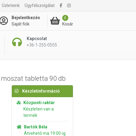
Üzleteink
Ügyfélszolgálat
1 550 Ft
Kosárba rakom
Bejelentkezés
0
Kosár
Saját fiók
Kapcsolat
+36-1-255-0555
i moszat tabletta 90 db
Készletinformáció
Központi raktár
Készleten van a
termék
Bartók Béla
Átvehető ma 19:00-ig