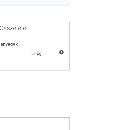
Összetétel
óanyagok
150 µg