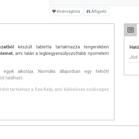
Kívánságlista
Árfigyelő
zatból
készült tabletta tartalmazza tengerekben
Hat
elemet
, ami talán a legkiegyensúlyozottabb nyomelem
Jód
 egyik alkotója. Normális állapotban egy felnőtt
d található.
dot tartalmaz a Sea Kelp, ami különösen szükséges
ellemi működés fenntartásához.
melő anyagcsere-folyamatokban.
normál működéséhez.
potának megőrzésében is.
rigyhormonok normál termeléséhez és a pajzsmirigy