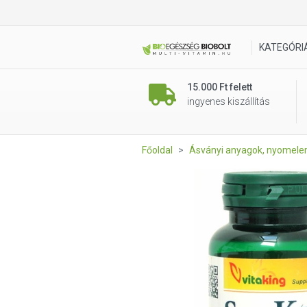
Vitaking Sea Kelp (jód) tenge
KATEGÓRI
15.000 Ft felett
ingyenes kiszállítás
Főoldal
Ásványi anyagok, nyomel