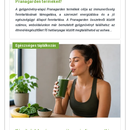
Pranagarden termékeit!
A gyógynövény-alapú Pranagarden termékek célja az immunerősség
Tápérték 100g-ban:
fenntartásának támogatása, a szervezet energizálása és a jó
egészségügyi állapot fenntartása. A Pranagarden összetevői között
Energia: 1293kJ/309kcal
számos, weboldalunkon már bemutatott gyógynövényt találhatsz: az
Zsír: 0,29g
étrend-kiegészítőket fő hatóanyagai között megtalálhatod az ashwa...
amelyből telített zsírsav: 0,26g
Szénhidrát: 0,3g
Rost: 14,2g
Egészséges táplálkozás
Fehérje: 60g
Só: 10,86g
Klorofil: 1g
Polypeptid: 8g
Teljes karotin tartalom: 0,35g
Spirulina alga: 100g
TOVÁBBI TUDNIVALÓK
OÉTI bejegyzési szám:
5621/2009
Tárolás:
Száraz, hűvös helyen tartandó!
Forgalmazó:
Vitaking Kft.