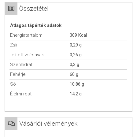
kitűnően kiegészítik az egyoldalúan táplálkozó emberek étrendjét.
Összetétel
A spirulina primitív szerkezetének köszönhetően válik kitűnő
táplálékká. Nem rendelkezik kemény sejtmembránnal, ellenben tele
van fehérje építő riboszómával. A hiányzó kemény fal biztosítja
Átlagos tápérték adatok
a benne lévő fehérjék gyors és hatékony felszívódását.
Energiatartalom
309 Kcal
Az ókori görög mitológia szerint a szépség és a szerelem istennője,
Zsír
0,29 g
Aphrodité egyedülálló szépségét, csillogó haját és ragyogóan
telített zsírsavak
0,26 g
selymes bőrét a tengervíznek és a benne rejlő kincseknek: a tengeri
sónak, az iszapnak és az algának köszönhette. Azokon a helyeken,
Szénhidrát
0,3 g
ahol rendszeres algafogyasztók élnek, az emberek kitűnő
Fehérje
60 g
egészségnek örvendenek, és közülük kerülnek ki a hosszú élet
rekorderei is. Ma az algákat a világ legnagyobb élelmiszer-
Só
10,86 g
tartalékaként tartják számon.
Élelmi rost
14,2 g
SPIRULINA ALGA: KIVÁLÓ FEHÉRJEFORRÁS
A
spirulina nagyon gazdag fehérjékben
, 100 g spirulinában 60-70 g
fehérje van, ez háromszor több mint ugyanekkora mennyiségű
disznóhúsban, kétszer több mint a marhahúsban és a halban és 50%-
Vásárlói vélemények
al több mint a szójababban. A spirulina sejteket nagyon könnyen
feldolgozza az emberi szervezet, a felszívódási arány eléri a 65-80%-t,