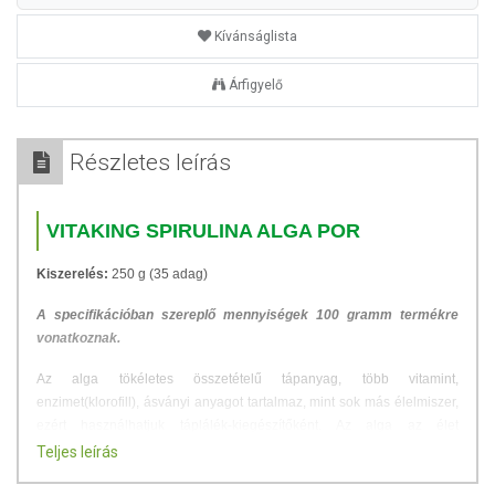
Kívánságlista
Árfigyelő
Részletes leírás
VITAKING SPIRULINA ALGA POR
Kiszerelés:
250 g (35 adag)
A specifikációban szereplő mennyiségek 100 gramm termékre
vonatkoznak.
Az alga tökéletes összetételű tápanyag, több vitamint,
enzimet(klorofill), ásványi anyagot tartalmaz, mint sok más élelmiszer,
ezért használhatjuk táplálék-kiegészítőként. Az alga az élet
forrásának, a tengernek az ajándéka a XXI. század embere számára.
Teljes leírás
Olyan aminosavak, proteinek és vitaminok esszenciája, amelyek