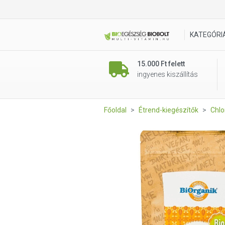
BIO chlorella por 100 g BiOrg
KATEGÓRI
15.000 Ft felett
ingyenes kiszállítás
Főoldal
Étrend-kiegészítők
Chlo