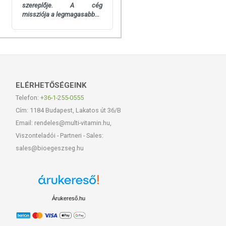
szereplője. A cég
missziója a legmagasabb...
ELÉRHETŐSÉGEINK
Telefon:
+36-1-255-0555
Cím: 1184 Budapest, Lakatos út 36/B
Email: rendeles@multi-vitamin.hu,
Viszonteladói - Partneri - Sales:
sales@bioegeszseg.hu
Árukereső.hu