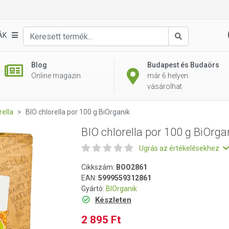
anik
ÁK
Keresés
Blog
Budapest és Budaörs
Online magazin
már 6 helyen
vásárolhat
rella
BIO chlorella por 100 g BiOrganik
BIO chlorella por 100 g BiOrga
Ugrás az értékelésekhez
Cikkszám:
BOO2861
EAN:
5999559312861
Gyártó:
BIOrganik
Készleten
2 895 Ft