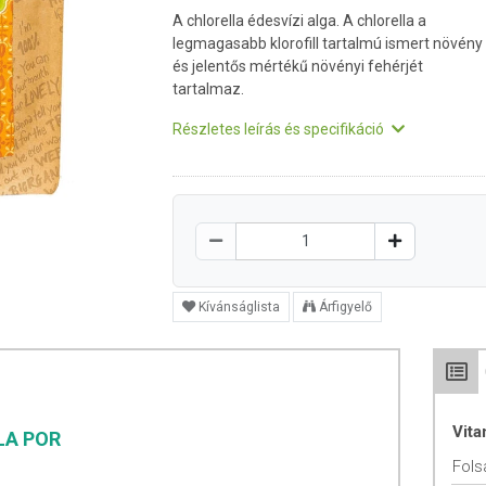
A chlorella édesvízi alga. A chlorella a
legmagasabb klorofill tartalmú ismert növény
és jelentős mértékű növényi fehérjét
tartalmaz.
Részletes leírás és specifikáció
Kívánságlista
Árfigyelő
Vit
LA POR
Fols