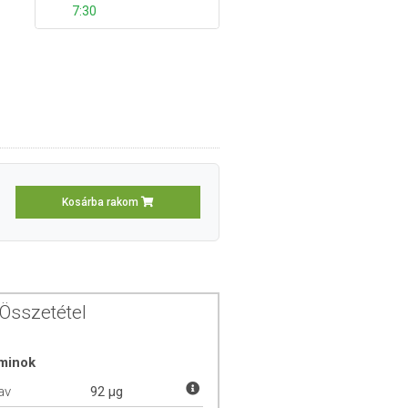
7:30
Kosárba rakom
Összetétel
aminok
av
92 µg