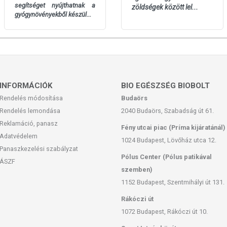
100 g-ban:
4 g-ban:
segítséget nyújthatnak a
zöldségek között lel...
1370 kJ / 326 kcal
54,8 kJ / 13,04 kcal
gyógynövényekből készül...
12,4 g
0,5 g
0,95 g
0,04 g
17,3 g
0,69 g
0,82 g
0,03 g
12,1 g
0,48 g
INFORMÁCIÓK
BIO EGÉSZSÉG BIOBOLT
57,5 g
2,3 g
Rendelés módosítása
Budaörs
0,13 g
0,01 g
Rendelés lemondása
2040 Budaörs, Szabadság út 61.
Reklamáció, panasz
Fény utcai piac (Príma kijáratánál)
andó!
Adatvédelem
1024 Budapest, Lövőház utca 12.
n / terméken jelezett időpontig.
Panaszkezelési szabályzat
Pólus Center (Pólus patikával
ÁSZF
szemben)
1152 Budapest, Szentmihályi út 131.
 levő európai uniós szabályozás szerint élelmiszereknek
étrend kiegészítését szolgálják, és koncentrált formában
Rákóczi út
 az étrend-kiegészítők kedvező élettani hatással
1072 Budapest, Rákóczi út 10.
eltérő lehet, jelölésük, megjelenítésük, és reklámozásuk