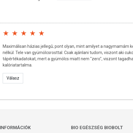
 glikozid), citromlé(sűrítményből) 9%
k!
náló üzemben készült.
ermékre vonatkoznak! (Nettó súly: 0,5 l / 530 g)
Maximálisan házias jellegű; pont olyan, mint amilyet a nagymamám ké
nélkül. Tele van gyümölcsrosttal. Csak ajánlani tudom, viszont aki cu
tápértékadatokat, mert a gyümölcs miatt nem "zero", viszont tagadha
 után hűtőben tárolja és 2 héten belül fogyassza el!
kalóriatartalma.
Válasz
ra ragasztott címkén.
INFORMÁCIÓK
BIO EGÉSZSÉG BIOBOLT