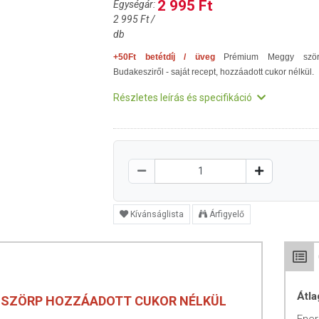
2 995 Ft
Egységár:
2 995 Ft /
db
+50Ft betétdíj / üveg
Prémium Meggy ször
Budakesziről - saját recept, hozzáadott cukor nélkül.
Részletes leírás és specifikáció
Kívánságlista
Árfigyelő
Átla
 SZÖRP HOZZÁADOTT CUKOR NÉLKÜL