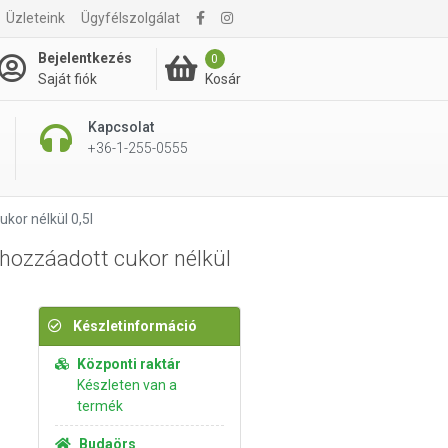
2 995 Ft
r:
Üzleteink
Ügyfélszolgálat
 /
Kosárba rakom
Bejelentkezés
0
Kosár
Saját fiók
Kapcsolat
+36-1-255-0555
or nélkül 0,5l
ozzáadott cukor nélkül
Készletinformáció
Központi raktár
Készleten van a
termék
Budaörs