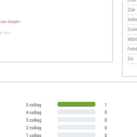
Ener
Zsír
telít
cept alapján
Szén
m:
54%
ebbő
Fehé
rpként
Só
ként
5 csillag
1
4 csillag
0
3 csillag
0
2 csillag
0
1 csillag
0