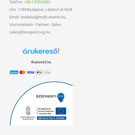
Telefon:
+36-1-255-0555
Cím: 1184 Budapest, Lakatos út 36/B
Email: rendeles@multi-vitamin.hu,
Viszonteladói - Partneri - Sales:
sales@bioegeszseg.hu
Árukereső.hu