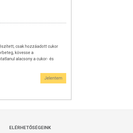
szített, csak hozzáadott cukor
korbeteg, kövesse a
tatlanul alacsony a cukor- és
Jelentem
ELÉRHETŐSÉGEINK