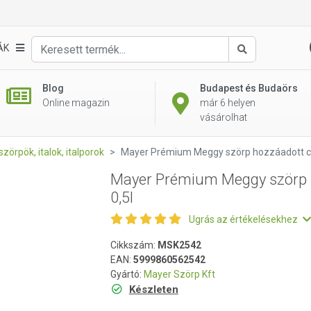
Egységá
2 995 Ft
ozzáadott cukor nélkül 0,5l
db
ÁK
Keresés
Blog
Budapest és Budaörs
Online magazin
már 6 helyen
vásárolhat
szörpök, italok, italporok
Mayer Prémium Meggy szörp hozzáadott cuk
Mayer Prémium Meggy szörp h
0,5l
Ugrás az értékelésekhez
Cikkszám:
MSK2542
EAN:
5999860562542
Gyártó:
Mayer Szörp Kft
Készleten