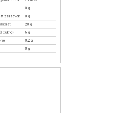
giatartalom
29 Kcal
0 g
ett zsírsavak
0 g
hidrát
20 g
l cukrok
6 g
rje
0,2 g
0 g