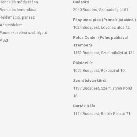
Rendelés módosítása
Budaörs
Rendelés lemondása
2040 Budaörs, Szabadság út 61.
Reklamáció, panasz
Fény utcai piac (Príma kijáratánál)
Adatvédelem
1024 Budapest, Lövőház utca 12.
Panaszkezelési szabályzat
Pólus Center (Pólus patikával
ÁSZF
szemben)
1152 Budapest, Szentmihályi út 131.
Rákóczi út
1072 Budapest, Rákóczi út 10.
Szent István körút
1137 Budapest, Szent István Körút
18.
Bartók Béla
1114 Budapest, Bartók Béla út 71.