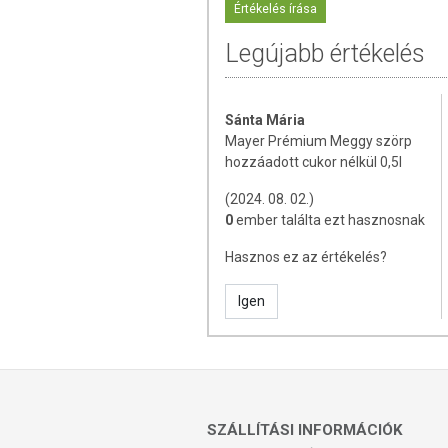
Értékelés írása
meggy 45%, víz, erytvia (erytritol, steviol
Legújabb értékelés
Hozzáadott cukor nélkül készült termé
Földimogyorót és dióféléket is felhasz
Sánta Mária
A specifikációban szereplő adatok 100 g t
Mayer Prémium Meggy szörp
hozzáadott cukor nélkül 0,5l
TOVÁBBI TUDNIVALÓK
(2024. 08. 02.)
Tartósítószert nem tartalmaz, felbontás
0
ember találta ezt hasznosnak
Használat előtt felrázandó.
Hasznos ez az értékelés?
Tárolás:
Száraz, hűvös helyen.
Igen
Minőségét megőrzi:
Lásd az üveg oldalá
Gyártja:
Mayer Szörp Kft.
SZÁLLÍTÁSI INFORMÁCIÓK