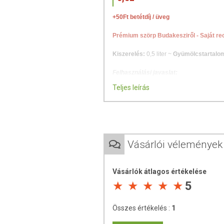
+50Ft betétdíj / üveg
Prémium szörp Budakesziről - Saját re
Kiszerelés:
0,5 liter ~
Gyümölcstartalo
Felhasználási javaslat:
Teljes leírás
szénsavas és szénsavmentes szö
limonádéként
koktélokhoz
forró italként
ízesített fröccshöz
Vásárlói vélemények
süteményekhez / sütemény öntet
joghurtokhoz
jégkásához
Vásárlók átlagos értékelése
forró csokoládéhoz
5
Javasolt hígítási arány:
1:6
Összes értékelés :
1
ÖSSZETEVŐK