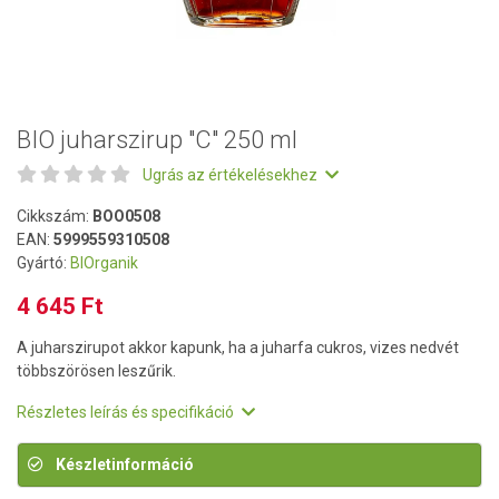
BIO juharszirup "C" 250 ml
Ugrás az értékelésekhez
Cikkszám:
BOO0508
EAN:
5999559310508
Gyártó:
BIOrganik
4 645 Ft
A juharszirupot akkor kapunk, ha a juharfa cukros, vizes nedvét
többszörösen leszűrik.
Részletes leírás és specifikáció
Készletinformáció