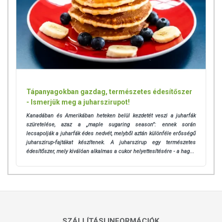
Tápanyagokban gazdag, természetes édesítőszer
- Ismerjük meg a juharszirupot!
Kanadában és Amerikában heteken belül kezdetét veszi a juharfák
szüretelése, azaz a „maple sugaring season”: ennek során
lecsapolják a juharfák édes nedvét, melyből aztán különféle erősségű
juharszirup-fajtákat készítenek. A juharszirup egy természetes
édesítőszer, mely kiválóan alkalmas a cukor helyettesítésére - a hag...
SZÁLLÍTÁSI INFORMÁCIÓK