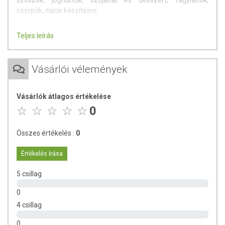
szószok, joghurtok, szójaital és desszert, fagylaltok,
szörpök, italok készítésre.
Tápanyagtartalom (100 g-ban):
Teljes leírás
Energia: 921 kJ / 220 kcal
Zsír: 0 g
Vásárlói vélemények
amelyből telített zsírsavak: 0 g
Vásárlók átlagos értékelése
Szénhidrát: 87,8 g
0
amelyből cukor: 48 g
Összes értékelés :
0
Rost: 0 g
Értékelés írása
Fehérje: 0 g
5 csillag
Só: 0,1 g
0
Száraz, hűvös helyen tartandó!
4 csillag
Származási ország:
Kanada.
0