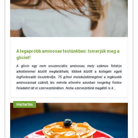
A legapróbb aminosav testünkben: Ismerjük meg a
glicint!
A glicin egy nem esszenciális aminosav, mely számos fehérje
alkotóelemei között megtalálható, többek között a kollagén egyik
legfontosabb összetevője. 7
5 g/mol molekulatömegével a legkisebb
aminosavnak számít, kis mérete ellenére azonban rengeteg fontos
feladatot lát el szervezetünkben. Noha szervezetünk magától is k...
Háztartás