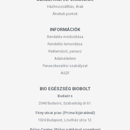
Házhozszállítás, Árak
Átvételi pontok
INFORMÁCIÓK
Rendelés módosítása
Rendelés lemondása
Reklamáció, panasz
Adatvédelem
Panaszkezelési szabályzat
ÁSZF
BIO EGÉSZSÉG BIOBOLT
Budaörs
2040 Budaörs, Szabadság út 61.
Fény utcai piac (Príma kijáratánál)
1024 Budapest, Lövőház utca 12.
Pólus Center (Pólus patikával szemben)