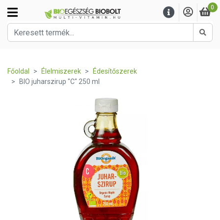
0
Kere
Főoldal
Élelmiszerek
Édesítőszerek
BIO juharszirup "C" 250 ml