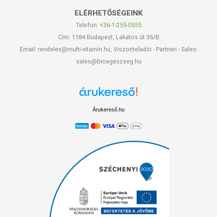
ELÉRHETŐSÉGEINK
Telefon:
+36-1-255-0555
Cím: 1184 Budapest, Lakatos út 36/B
Email: rendeles@multi-vitamin.hu, Viszonteladói - Partneri - Sales:
sales@bioegeszseg.hu
Árukereső.hu