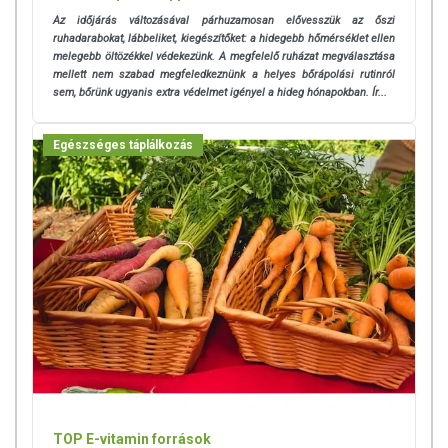
Az időjárás változásával párhuzamosan elővesszük az őszi
ruhadarabokat, lábbeliket, kiegészítőket:
a hidegebb hőmérséklet ellen
melegebb öltözékkel védekezünk. A megfelelő ruházat megválasztása
mellett nem szabad megfeledkeznünk a helyes bőrápolási rutinról
sem,
bőrünk ugyanis extra védelmet igényel a hideg hónapokban. Ír...
Egészséges táplálkozás
TOP E-vitamin források