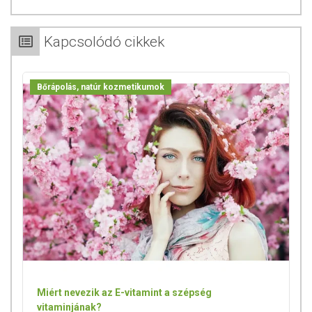
Az oldalunkon lévő adatokat folyamatosan frissítjük, törekszünk arra,
hogy naprakészek legyenek. Szeretnénk felhívni azonban a figyelmet,
Kapcsolódó cikkek
hogy ennek ellenére a webshopon szereplő adatok (beleértve a
termékfotókat, tápérték-, összetétel-, és allergén információkat is) csak
tájékoztató jellegűek, a tényleges értékek eltérhetnek az élelmiszerek
Bőrápolás, natúr kozmetikumok
természetéből adódóan. A friss, aktuális információkat a termékek
csomagolásán találják meg.
Az étrend-kiegészítők az érvényben levő európai uniós szabályozás
szerint élelmiszereknek minősülnek, amelyek a hagyományos étrend
kiegészítését szolgálják, és koncentrált formában tartalmaznak
tápanyagokat. Bár az étrend-kiegészítők kedvező élettani hatással
rendelkezhetnek, amely egyénenként eltérő lehet, jelölésük,
megjelenítésük, és reklámozásuk során nem engedélyezett a
készítményeknek betegséget megelőző vagy gyógyító hatást
tulajdonítani.
A termék nem helyettesíti a kiegyensúlyozott, vegyes étrendet és az
egészséges életmódot! A termék nem gyógyít betegségeket! A termék
Miért nevezik az E-vitamint a szépség
nem az orvosi kezelés helyettesítésére alkalmas! Betegség esetén
vitaminjának?