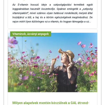
használatát beszélje meg kezelőorvosával. Az ajánlott napi
Az E-vitamin hosszú ideje a szépségápolási termékek egyik
fogyasztási mennyiséget ne lépje túl! Ne szedje a készítményt, ha az
leggyakrabban használt összetevője. Gyakran emlegetik a „szépség
összetevők bármelyikére érzékeny vagy allergiás! Kisgyermektől
vitaminjaként”, mivel számos olyan hatással rendelkezik, melyek által
elzárva tartandó!
hozzájárul a bőr, a haj és a köröm egészségének megóvásához. De
vajon miért ilyen különleges ez a vitamin, és hogyan támogatja a sz...
Vitaminok, ásványi anyagok
Milyen alapelvek mentén készülnek a GAL étrend-