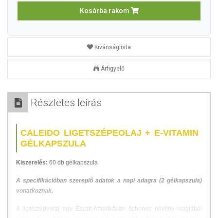
Kosárba rakom
Kívánságlista
Árfigyelő
Részletes leírás
CALEIDO LIGETSZÉPEOLAJ + E-VITAMIN
GÉLKAPSZULA
Kiszerelés:
60 db gélkapszula
A specifikációban szereplő adatok a napi adagra (2 gélkapszula)
vonatkoznak.
A ligetszépeolaj egy Észak-Amerikában őshonos növény magjából