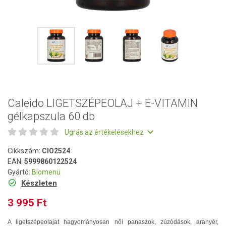
Caleido LIGETSZÉPEOLAJ + E-VITAMIN
gélkapszula 60 db
Ugrás az értékelésekhez
Cikkszám:
CIO2524
EAN:
5999860122524
Gyártó:
Biomenü
Készleten
3 995 Ft
A ligetszépeolajat hagyományosan női panaszok, zúzódások, aranyér,