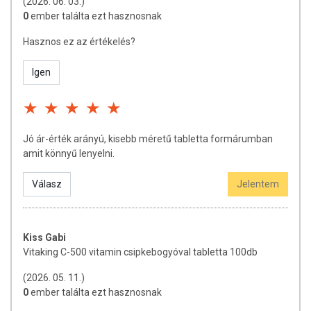
TOVÁBBI TUDNIVALÓK
(2026. 06. 03.)
0
ember találta ezt hasznosnak
Minőségét megőrzi:
Lásd a csomagoláson feltüntetett
Hasznos ez az értékelés?
időpontot.
Tárolás:
Száraz, hűvös helyen, gyermekek elől elzárva
Igen
tartandó!
Forgalmazza:
Vitaking Kft.
A felhasználási javaslatban megadott mennyiséget ne lépje túl!
Jó ár-érték arányú, kisebb méretű tabletta formárumban
A termék nem helyettesíti a vegyes étrendet és az egészséges
amit könnyű lenyelni.
életmódot. A doboz gyermekek elől gondosan elzárva tartandó!
Válasz
Jelentem
Kiss Gabi
Vitaking C-500 vitamin csipkebogyóval tabletta 100db
(2026. 05. 11.)
0
ember találta ezt hasznosnak