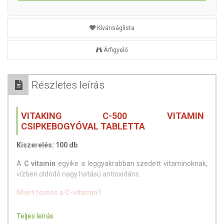
Kívánságlista
Árfigyelő
Részletes leírás
VITAKING C-500
VITAMIN
CSIPKEBOGYÓVAL TABLETTA
Kiszerelés: 100 db
A
C vitamin
egyike a leggyakrabban szedett vitaminoknak,
vízben oldódó nagy hatású antioxidáns.
Miért fontos a C-vitamin?
Antioxidáns hatása révén hozzájárulhat a
Teljes leírás
szervezetben zajló káros oxidatív folyamatok