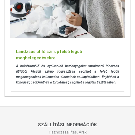
Lándzsás útifű szirup felső légúti
megbetegedésekre
A baktériumölő és nyálkaoldó hatóanyagokat tartalmazó lándzsás
útifűből készült szirup fogyasztása segíthet a felső légúti
megbetegedések kellemetlen tüneteinek csillapításában. Enyhítheti a
köhögést, csökkentheti a torokfájást, segíthet a légutak tisztításában.
SZÁLLÍTÁSI INFORMÁCIÓK
Házhozszállítás, Árak