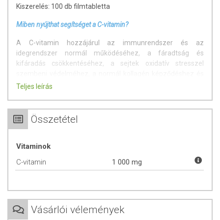
Kiszerelés: 100 db filmtabletta
Miben nyújthat segítséget a C-vitamin?
A C-vitamin hozzájárul az immunrendszer és az
idegrendszer normál működéséhez, a fáradtság és
kifáradás csökkentéséhez, a sejtek oxidatív stresszel
szembeni védelméhez, a normál kollagén képződéshez és
ezen keresztül a csontozat, a porcok, a fogíny, a fogak és a
Teljes leírás
bőr normál állapotának fenntartásához. A C-vitamin
fokozza a vas felszívódását.
Összetétel
A termék...
... laktózmentes
Vitaminok
... gluténmentes
C-vitamin
... GMO-mentes
1 000 mg
... vegán
Adagolás:
Vásárlói vélemények
Napi 1 filmtablettát folyadékkal egészben lenyelni.