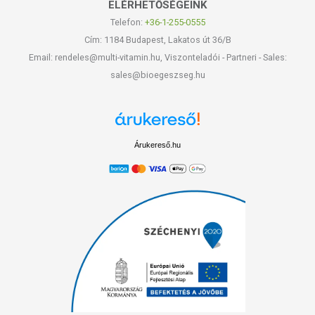
ELÉRHETŐSÉGEINK
Telefon:
+36-1-255-0555
Cím: 1184 Budapest, Lakatos út 36/B
Email: rendeles@multi-vitamin.hu, Viszonteladói - Partneri - Sales:
sales@bioegeszseg.hu
Árukereső.hu