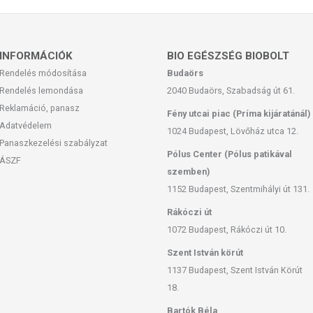
ozott, vegyes étrendet és az egészséges életmódot! A termék nem
z orvosi kezelés helyettesítésére alkalmas! Betegség esetén
INFORMÁCIÓK
BIO EGÉSZSÉG BIOBOLT
al. Az ajánlott napi fogyasztási mennyiséget ne lépje túl! Ne
Rendelés módosítása
Budaörs
 bármelyikére érzékeny vagy allergiás! Kisgyermektől elzárva
Rendelés lemondása
2040 Budaörs, Szabadság út 61.
Reklamáció, panasz
Fény utcai piac (Príma kijáratánál)
 európai uniós szabályozás szerint élelmiszereknek minősülnek,
Adatvédelem
1024 Budapest, Lövőház utca 12.
zítését szolgálják, és koncentrált formában tartalmaznak
Panaszkezelési szabályzat
k kedvező élettani hatással rendelkezhetnek, amely egyénenként
Pólus Center (Pólus patikával
ÁSZF
k, és reklámozásuk során nem engedélyezett a készítményeknek
szemben)
 tulajdonítani.
1152 Budapest, Szentmihályi út 131.
Rákóczi út
1072 Budapest, Rákóczi út 10.
Szent István körút
1137 Budapest, Szent István Körút
18.
Bartók Béla