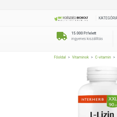
Interherb XXL 90 db L-lizin 
KATEGÓRI
15.000 Ft felett
ingyenes kiszállítás
Főoldal
Vitaminok
C-vitamin