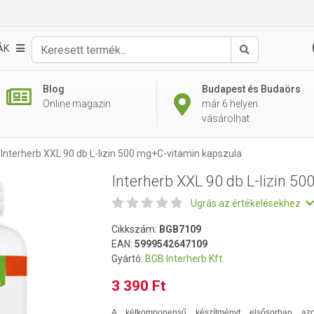
500 mg+C-vitamin kapszula
ÁK
Keresés
Blog
Budapest és Budaörs
Online magazin
már 6 helyen
vásárolhat
Interherb XXL 90 db L-lizin 500 mg+C-vitamin kapszula
Interherb XXL 90 db L-lizin 5
Ugrás az értékelésekhez
Cikkszám:
BGB7109
EAN:
5999542647109
Gyártó:
BGB Interherb Kft.
3 390 Ft
A kétkomponensű készítményt elsősorban az