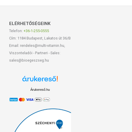
ELÉRHETŐSÉGEINK
Telefon:
+36-1-255-0555
Cím: 1184 Budapest, Lakatos út 36/B
Email: rendeles@multi-vitamin.hu,
Viszonteladói - Partneri - Sales:
sales@bioegeszseg.hu
Árukereső.hu