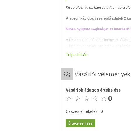
Kiszerelés: 90 db kapszula (45 napra e
A specifikációban szereplő adatok 2 k
Miben nyújthat segítséget az Interherb 
A kétkomponensű készítményt elsősorban
L-lizin aminosavval szeretnék kiegészít
vitamin plusz bevitele lehet indokolt.
Teljes leírás
Az
L-lizin
egy esszenciális fehérjeépítő
hozzá.
Vásárlói vélemények
A
C-vitamin
hozzájárul a megfelelő ko
működésének fenntartásához. Hozzájár
Vásárlók átlagos értékelése
0
Javasolt fogyasztás:
napi 2x1 kapsz
nélkül vegye be.
Összes értékelés :
0
ÖSSZETEVŐK
Értékelés írása