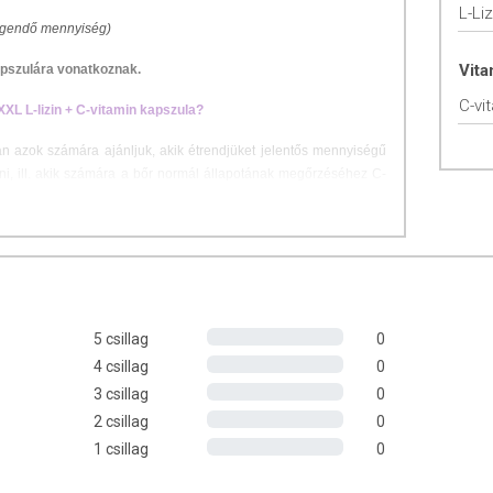
L-Liz
legendő mennyiség)
Vit
apszulára vonatkoznak.
C-vi
XXL L-lizin + C-vitamin kapszula?
 azok számára ajánljuk, akik étrendjüket jelentős mennyiségű
eni, ill. akik számára a bőr normál állapotának megőrzéséhez C-
 aminosav, melyhez szervezetünk kizárólag táplálékból juthat
llagénképződéshez és ezen keresztül a bőr normál állapotának,
ul az immunrendszer normál működéséhez.
5 csillag
0
4 csillag
0
ula. Lehetőleg étkezések között, min. 2 dl vízzel, szétrágás
3 csillag
0
2 csillag
0
1 csillag
0