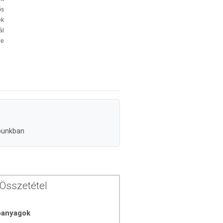
ős
ék
ál
le
punkban
Összetétel
óanyagok