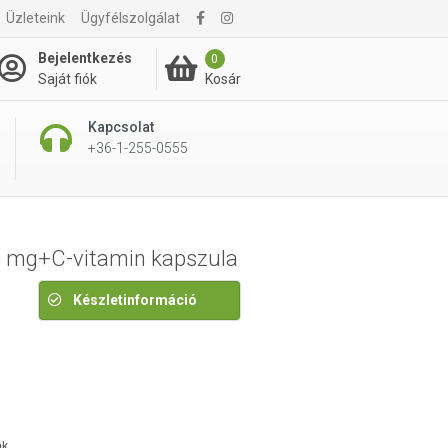
Üzleteink
Ügyfélszolgálat
3 390 Ft
Bejelentkezés
0
Kosár
Saját fiók
Kapcsolat
+36-1-255-0555
00 mg+C-vitamin kapszula
Készletinformáció
ok