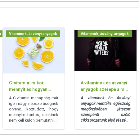
av (C-vitamin).
a):
m
Vitaminok, ásványi anyagok
Vitaminok, ásványi anyagok
teli referenciaérték százalékban kifejezve
feltüntetett időpontot.
 gyermekektől elzárva.
C-vitamin: mikor,
A vitaminok és ásványi
mennyit és hogyan...
anyagok szerepe a m...
A C-vitamin manapság már
A vitaminok és ásványi
igen nagy népszerűségnek
anyagok mentális egészség
örvend, köztudott, hogy
megőrzésében játszott
san frissítjük, törekszünk arra, hogy naprakészek legyenek.
mennyire fontos, senkinek
szerepéről szóló
, hogy ennek ellenére a webshopon szereplő adatok (beleértve a
nem kell külön bemutatni. ...
cikksorozatunk első részé...
 allergén információkat is) csak tájékoztató jellegűek, a tényleges
mészetéből adódóan. A friss, aktuális információkat a termékek