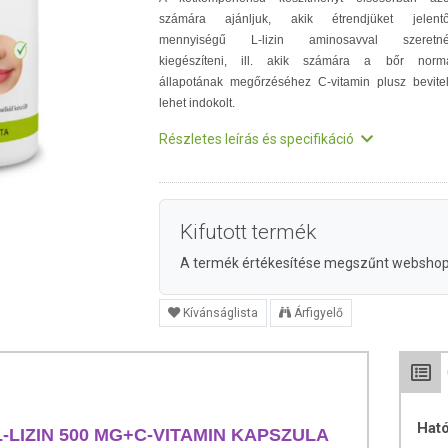
számára ajánljuk, akik étrendjüket jelent
mennyiségű L-lizin aminosavval szeretn
kiegészíteni, ill. akik számára a bőr norm
állapotának megőrzéséhez C-vitamin plusz bevite
lehet indokolt.
Részletes leírás és specifikáció
Kifutott termék
A termék értékesítése megszűnt websho
Kívánságlista
Árfigyelő
Hat
L-LIZIN 500 MG+C-VITAMIN KAPSZULA