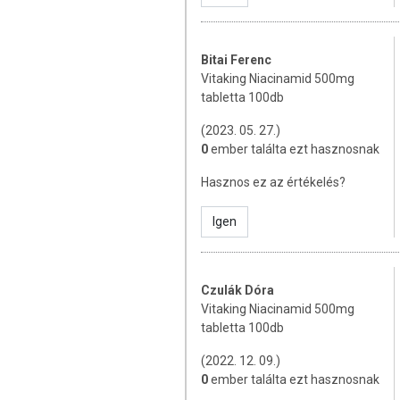
Szerepet játszik a nyál­kahá
Hozzájárul a fáradtság csök
Napi ajánlott mennyiség:
1 tablet
Bitai Ferenc
Vitaking Niacinamid 500mg
ÖSSZETEVŐK
tabletta 100db
Niacinamid, maltodextrin, emulgeá
(2023. 05. 27.)
karboxi-metil-cellulóz, rizskeményít
0
ember találta ezt hasznosnak
karboxi-metil-cellulóz, csomósodá
magnézium sói, fényező anyag: poliv
Hasznos ez az értékelés?
TOVÁBBI TUDNIVALÓK
Igen
Tárolás:
száraz, hűvös helyen, nap
Minőségét megőrzi:
a csomagoláso
Czulák Dóra
Vitaking Niacinamid 500mg
Forgalmazó:
Vitaking Kft.
tabletta 100db
Az étrend-kiegészítők az érvényben
(2022. 12. 09.)
minősülnek, amelyek a hagyományos 
0
ember találta ezt hasznosnak
tartalmaznak tápanyagokat. Bár