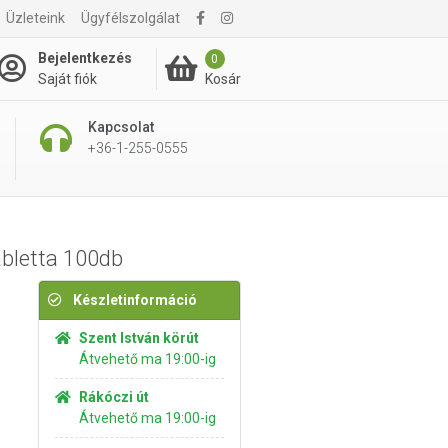
Üzleteink
Ügyfélszolgálat
2 630 Ft
Kosárba rakom
Bejelentkezés
0
Kosár
Saját fiók
Kapcsolat
+36-1-255-0555
bletta 100db
Készletinformáció
Szent István körút
Átvehető ma 19:00-ig
Rákóczi út
Átvehető ma 19:00-ig