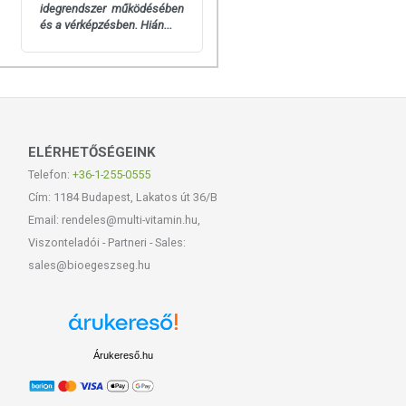
idegrendszer működésében
és a vérképzésben. Hián...
ELÉRHETŐSÉGEINK
Telefon:
+36-1-255-0555
Cím: 1184 Budapest, Lakatos út 36/B
Email: rendeles@multi-vitamin.hu,
Viszonteladói - Partneri - Sales:
sales@bioegeszseg.hu
Árukereső.hu