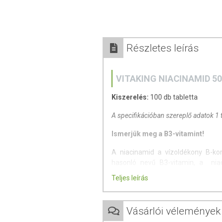
Részletes leírás
VITAKING NIACINAMID 5
Kiszerelés:
100 db tabletta
A specifikációban szereplő adatok 1 
Ismerjük meg a B3-vitamint!
A niacinamid a vízoldékony B-ko
hasonló nevű B3-vitamin, a nia
gazdaságos, 100 db-os kiszere
Teljes leírás
tartalmaz.
Vízoldékony vitamin. A niacinamid 
Vásárlói vélemények
nikotinamid a hasonló nevű niacin 