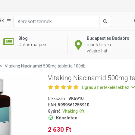
abletta 100db
ÁK
Keresés
Blog
Budapest és Budaörs
Online magazin
már 6 helyen
vásárolhat
Vitaking Niacinamid 500mg tabletta 100db
Vitaking Niacinamid 500mg ta
Ugrás az értékelésekhez
Cikkszám:
VK5910
EAN:
5999561255910
Gyártó:
Vitaking Kft.
Készleten
2 630 Ft