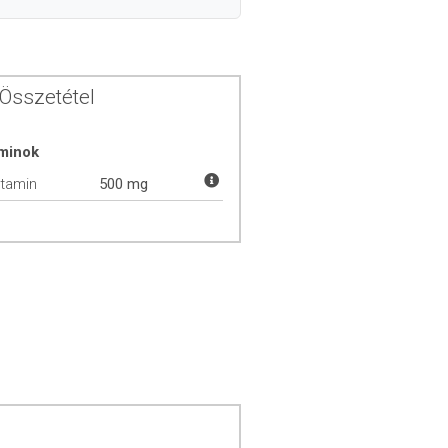
Összetétel
aminok
itamin
500 mg