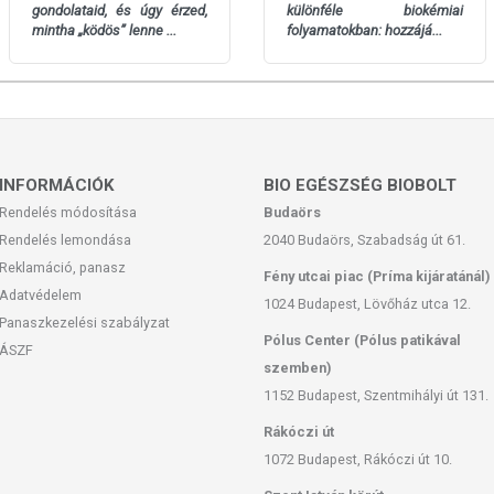
gondolataid, és úgy érzed,
különféle biokémiai
mintha „ködös” lenne ...
folyamatokban: hozzájá...
INFORMÁCIÓK
BIO EGÉSZSÉG BIOBOLT
Rendelés módosítása
Budaörs
Rendelés lemondása
2040 Budaörs, Szabadság út 61.
Reklamáció, panasz
Fény utcai piac (Príma kijáratánál)
Adatvédelem
1024 Budapest, Lövőház utca 12.
Panaszkezelési szabályzat
Pólus Center (Pólus patikával
ÁSZF
szemben)
1152 Budapest, Szentmihályi út 131.
Rákóczi út
1072 Budapest, Rákóczi út 10.