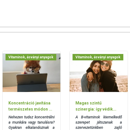
eltérő lehet, jelölésük, megjelenítésük, és reklámozásuk
tményeknek betegséget megelőző vagy gyógyító hatást
súlyozott, vegyes étrendet és az egészséges életmódot! A
 termék nem az orvosi kezelés helyettesítésére alkalmas!
lje meg kezelőorvosával. Az ajánlott napi fogyasztási
a készítményt, ha az összetevők bármelyikére érzékeny vagy
andó!
Vitaminok, ásványi anyagok
Vitaminok, ásványi anyagok
Koncentráció javítása
Magas szintű
természetes módon ...
szinergia: így védik...
Nehezen tudsz koncentrálni
A B-vitaminok kiemelkedő
a munkára vagy tanulásra?
szerepet játszanak a
Gyakran elkalandoznak a
szervezetünkben zajló