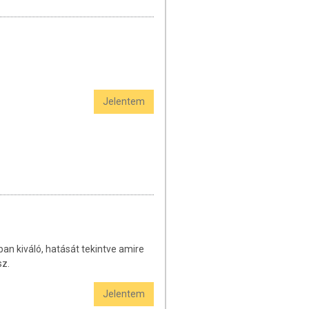
Jelentem
ban kiváló, hatását tekintve amire
sz.
Jelentem