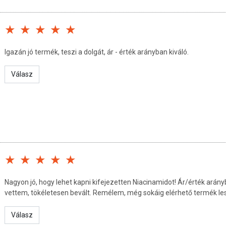
rtyák normál álla­potának fenntartásában, továbbá
­kentéséhez.
ta étkezés közben.
Igazán jó termék, teszi a dolgát, ár - érték arányban kiváló.
lószerek: mikrokristályos cellulóz, térhálós nátrium-
Válasz
ő, stabilizátorok: hidroxi-propil-metil-cellulóz, nátrium-
st gátló anyagok: szilícium-dioxid, talkum, zsírsavak
inil-alkohol.
fénytől elzárva.
n / terméken jelezett időpontig.
Nagyon jó, hogy lehet kapni kifejezetten Niacinamidot! Ár/érték arány
vettem, tökéletesen bevált. Remélem, még sokáig elérhető termék le
 levő európai uniós szabályozás szerint élelmiszereknek
étrend kiegészítését szolgálják, és koncentrált formában
Válasz
 az étrend-kiegészítők kedvező élettani hatással