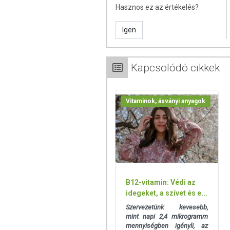
rendelkezhetnek, amely egyénenként 
Hasznos ez az értékelés?
során nem engedélyezett a készí
tulajdonítani.
Igen
A termék nem helyettesíti a kiegyen
termék nem gyógyít betegségeket! A
Kapcsolódó cikkek
Betegség esetén használatát beszé
mennyiséget ne lépje túl! Ne szedje 
allergiás! Kisgyermektől elzárva tart
Vitaminok, ásványi anyagok
B12-vitamin: Védi az
idegeket, a szívet és e...
Szervezetünk kevesebb,
mint napi 2,4 mikrogramm
mennyiségben igényli, az