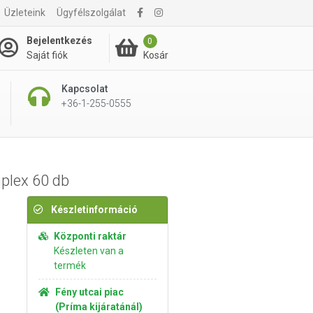
Üzleteink
Ügyfélszolgálat
4 295 Ft
Kosárba rakom
Bejelentkezés
0
Kosár
Saját fiók
Kapcsolat
+36-1-255-0555
plex 60 db
Készletinformáció
Központi raktár
Készleten van a
termék
Fény utcai piac
(Príma kijáratánál)