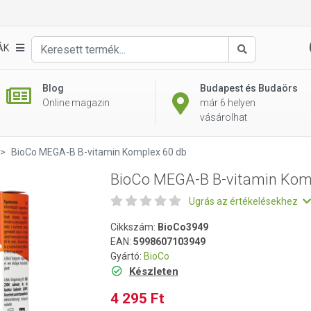
plex 60 db
ÁK
Keresés
Blog
Budapest és Budaörs
Online magazin
már 6 helyen
vásárolhat
BioCo MEGA-B B-vitamin Komplex 60 db
BioCo MEGA-B B-vitamin Kom
Ugrás az értékelésekhez
Cikkszám:
BioCo3949
EAN:
5998607103949
Gyártó:
BioCo
Készleten
4 295 Ft