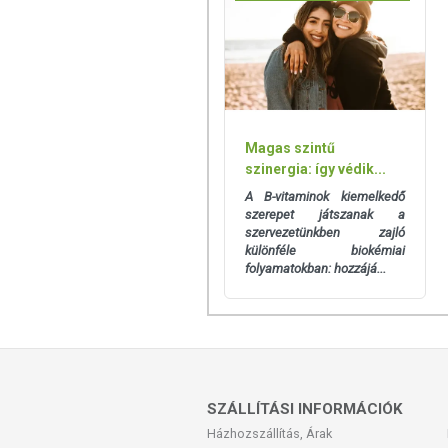
az összetevők bármelyikére érzéken
felezőnyomat mentén kettétörhető
Tárolás:
A készítményt tartsa gy
szobahőmérsékleten (15-25 °C köz
Minőségét megőrzi (nap, hónap, 
Magas szintű
Gyártja és forgalmazza:
BioCo Mag
szinergia: így védik...
Nettó tömeg:
55,5 g
A B-vitaminok kiemelkedő
szerepet játszanak a
A „BioCo” bejegyzett cégnevet, és nem 
szervezetünkben zajló
különféle biokémiai
A BioCo Magyarország Kft. ISO 220
folyamatokban: hozzájá...
szerint tanúsított élelmiszerbiztonsá
SZÁLLÍTÁSI INFORMÁCIÓK
Házhozszállítás, Árak