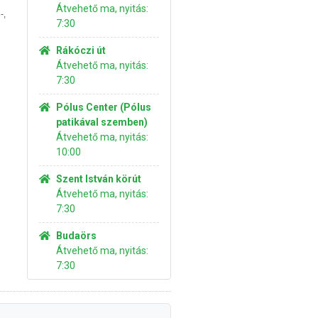
Átvehető ma, nyitás:
-,
7:30
Rákóczi út
Átvehető ma, nyitás:
7:30
Pólus Center (Pólus
patikával szemben)
Átvehető ma, nyitás:
10:00
Szent István körút
Átvehető ma, nyitás:
7:30
Budaörs
Átvehető ma, nyitás:
7:30