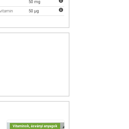
n
50 mg
vitamin
50 µg
Vitaminok, ásványi anyagok