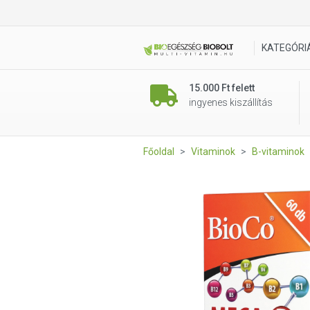
BioCo MEGA-B B-vitamin Kom
KATEGÓRI
15.000 Ft felett
ingyenes kiszállítás
Főoldal
Vitaminok
B-vitaminok