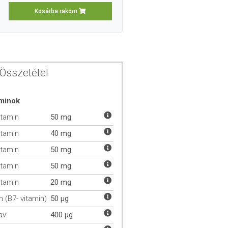
Kosárba rakom
Összetétel
aminok
itamin
50 mg
itamin
40 mg
itamin
50 mg
itamin
50 mg
itamin
20 mg
n (B7- vitamin)
50 µg
av
400 µg