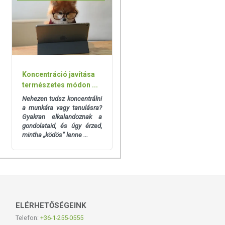
Koncentráció javítása
természetes módon ...
Nehezen tudsz koncentrálni
a munkára vagy tanulásra?
Gyakran elkalandoznak a
gondolataid, és úgy érzed,
mintha „ködös” lenne ...
ELÉRHETŐSÉGEINK
Telefon:
+36-1-255-0555