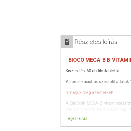
Részletes leírás
BIOCO MEGA-B B-VITAM
Kiszerelés: 60 db filmtabletta
A specifikációban szereplő adatok
Ismerjük meg a terméket!
A BioCo® MEGA-B vitaminkészítm
vitamin pótlást, mindössze napi 1
bioaktív folát formában tartalmaz 
Teljes leírás
Színezékmentes, nyeléskönny