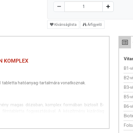
Kívánságlista
Árfigyelő
Vit
IN KOMPLEX
B1-v
B2-v
 1 tabletta hatóanyag-tartalmára vonatkoznak.
B3-v
B5-v
ény magas dózisban, komplex formában biztosít B-
B6-v
 filmtabletta fogyasztásával. A készítmény kizárólag
Bioti
folsavat, jelentős, 400 μg mennyiségben.
Fols
ítő bevonattal, tablettánként 400 µg bioaktív