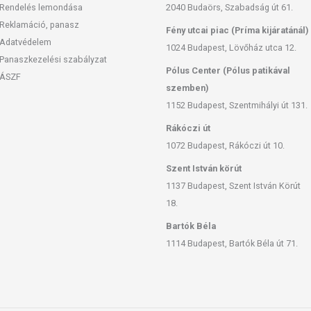
Rendelés lemondása
2040 Budaörs, Szabadság út 61.
Reklamáció, panasz
Fény utcai piac (Príma kijáratánál)
Adatvédelem
1024 Budapest, Lövőház utca 12.
Panaszkezelési szabályzat
Pólus Center (Pólus patikával
ÁSZF
szemben)
1152 Budapest, Szentmihályi út 131.
Rákóczi út
1072 Budapest, Rákóczi út 10.
Szent István körút
1137 Budapest, Szent István Körút
18.
Bartók Béla
1114 Budapest, Bartók Béla út 71.