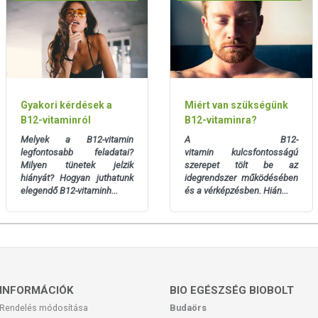
y vagy allergiás! Nyelési nehézség esetén a tabletta a
.
ermekektől elzárva, száraz helyen, napfénytől védve,
ött)!
év):
lásd a doboz alján!
Gyakori kérdések a
Miért van szükségünk
yarország Kft.
B12-vitaminról
B12-vitaminra?
Melyek a B12-vitamin
A B12-
legfontosabb feladatai?
vitamin kulcsfontosságú
ökológiai tanúsítást jelent!
Milyen tünetek jelzik
szerepet tölt be az
hiányát? Hogyan juthatunk
idegrendszer működésében
00 szabvány és Jó Gyártási Gyakorlat (GMP) irányelvek
elegendő B12-vitaminh...
és a vérképzésben. Hián...
gi rendszert működtet.
INFORMÁCIÓK
BIO EGÉSZSÉG BIOBOLT
Rendelés módosítása
Budaörs