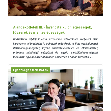
Ajándékötletek III. - Ínyenc italkülönlegességek,
fűszerek és mentes édességek
Cikkünkben folytatjuk azon termékeink felsorolását, melyeket akár
karácsonyi ajándékként is adhatunk másoknak. A lista ezalkalommal
italkülönlegességeket, ínyenc fűszerkeverékeket és ételízesítőket,
prémium minőségű szörpöket és egyéb ételkülönlegességeket
tartalmaz. Egyesek szerint minden emberhez a hasán keresztül v...
Egészséges táplálkozás