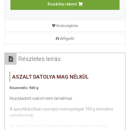
Kosárba rakom
Kívánságlista
Árfigyelő
Részletes leírás
ASZALT DATOLYA MAG NÉLKÜL
Kiszerelés: 500 g
Hozzáadott cukrot nem tartalmaz.
A specifikációban szereplő mennyiségek 100 g termékre
vonatkoznak.
Az aszalt gyümölcsök kalóriatartalma ugyan némileg