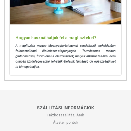
Hogyan használhatjuk fel a magliszteket?
A maglisztek magas tápanyagtartalommal rendelkező, sokoldalúan
felhasználható élelmiszer-alapanyagok. Természetes módon
gluténmentes, funkcionális élelmiszerek, melyek alkalmazásával nem
csupán különlegesebbé tehetjük ételeink ízvilágát, de egészségünket
is támogathatjuk.
SZÁLLÍTÁSI INFORMÁCIÓK
Házhozszállítás, Árak
Átvételi pontok