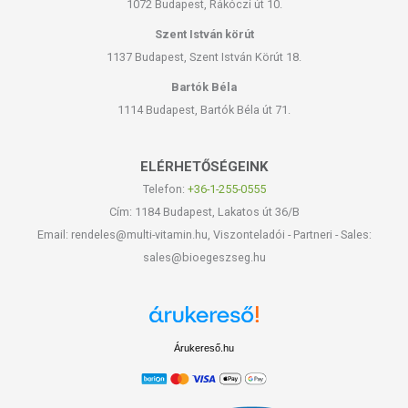
1072 Budapest, Rákóczi út 10.
Szent István körút
1137 Budapest, Szent István Körút 18.
Bartók Béla
1114 Budapest, Bartók Béla út 71.
ELÉRHETŐSÉGEINK
Telefon:
+36-1-255-0555
Cím: 1184 Budapest, Lakatos út 36/B
Email: rendeles@multi-vitamin.hu, Viszonteladói - Partneri - Sales:
sales@bioegeszseg.hu
Árukereső.hu