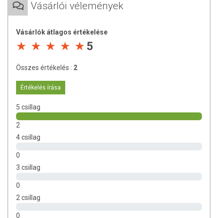
Vásárlói vélemények
Tárolás:
Száraz, hűvös helyen tárolandó.
Forgalmazó:
PALEOCENTRUM Kft.
Vásárlók átlagos értékelése
Nettó tömeg:
500 g
5
Származási hely
: Irán
Összes értékelés :
2
Értékelés írása
5 csillag
2
4 csillag
0
3 csillag
0
2 csillag
0