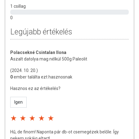
1 csillag
0
Legújabb értékelés
Polacsekné Csintalan Ilona
Aszalt datolya mag nélkül 500g Paleolit
(2024. 10. 20.)
0
ember találta ezt hasznosnak
Hasznos ez az értékelés?
Igen
Hű, de finom! Naponta pár db-ot csemegézek belőle. Így
nekem sokáig eltart!