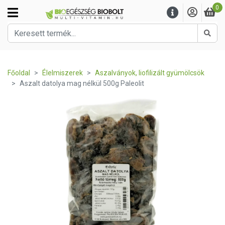
0
Kere
Főoldal
Élelmiszerek
Aszalványok, liofilizált gyümölcsök
Aszalt datolya mag nélkül 500g Paleolit