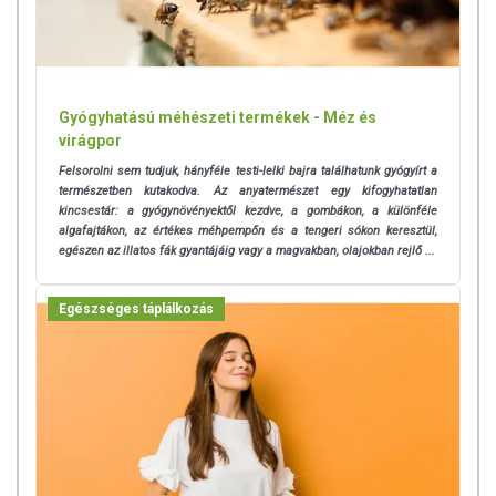
Gyógyhatású méhészeti termékek - Méz és
virágpor
Felsorolni sem tudjuk, hányféle testi-lelki bajra találhatunk gyógyírt a
természetben kutakodva. Az anyatermészet egy kifogyhatatlan
kincsestár: a gyógynövényektől kezdve, a gombákon, a különféle
algafajtákon, az értékes méhpempőn és a tengeri sókon keresztül,
egészen az illatos fák gyantájáig vagy a magvakban, olajokban rejlő ...
Egészséges táplálkozás