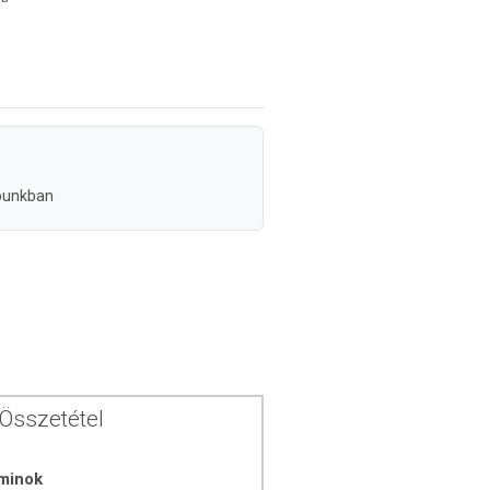
punkban
Összetétel
aminok