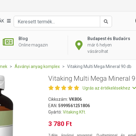
90 db
ÁK
Keresés
Blog
Budapest és Budaörs
Online magazin
már 6 helyen
vásárolhat
emek
Ásványi anyag komplex
Vitaking Multi Mega Mineral 90 db
Vitaking Multi Mega Mineral 9
Ugrás az értékelésekhez
Cikkszám:
VK806
EAN:
5999561251806
Gyártó:
Vitaking Kft.
3 780 Ft
7-féle ásványi anyaggal, D-vitaminnal és egy