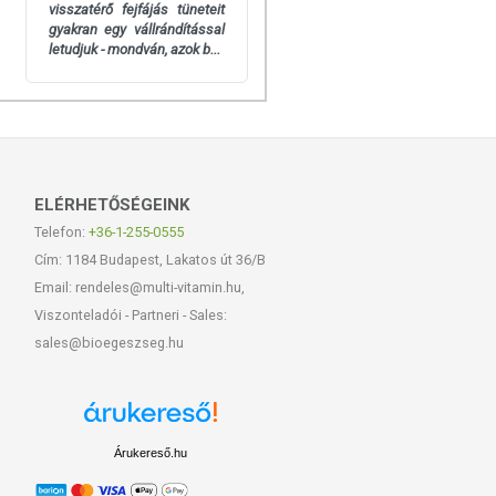
visszatérő fejfájás tüneteit
gyakran egy vállrándítással
letudjuk - mondván, azok b...
ELÉRHETŐSÉGEINK
Telefon:
+36-1-255-0555
Cím: 1184 Budapest, Lakatos út 36/B
Email: rendeles@multi-vitamin.hu,
Viszonteladói - Partneri - Sales:
sales@bioegeszseg.hu
Árukereső.hu