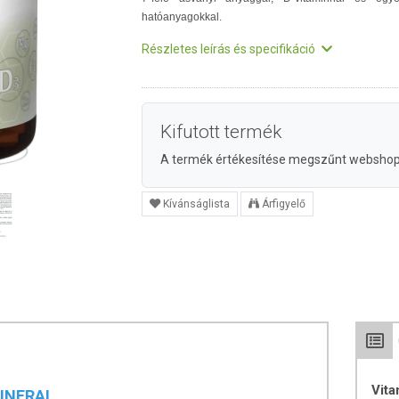
hatóanyagokkal.
Részletes leírás és specifikáció
Kifutott termék
A termék értékesítése megszűnt websho
Kívánságlista
Árfigyelő
Vit
MINERAL