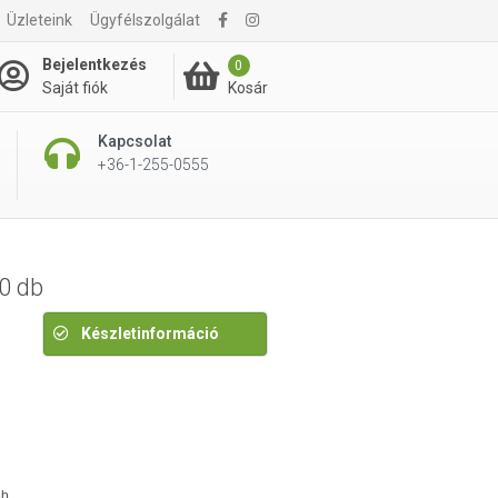
Üzleteink
Ügyfélszolgálat
3 780 Ft
Bejelentkezés
0
Kosár
Saját fiók
Kapcsolat
+36-1-255-0555
0 db
Készletinformáció
éb