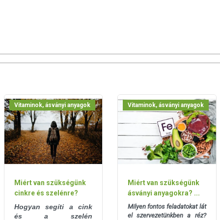
ényben levő európai uniós szabályozás szerint
ek a hagyományos étrend kiegészítését szolgálják, és
tápanyagokat. Bár az étrend-kiegészítők kedvező élettani
gyénenként eltérő lehet, jelölésük, megjelenítésük, és
tt a készítményeknek betegséget megelőző vagy gyógyító
súlyozott, vegyes étrendet és az egészséges életmódot! A
! A termék nem az orvosi kezelés helyettesítésére
latát beszélje meg kezelőorvosával. Az ajánlott napi
Vitaminok, ásványi anyagok
Vitaminok, ásványi anyagok
l! Ne szedje a készítményt, ha az összetevők bármelyikére
l elzárva tartandó!
Miért van szükségünk
Miért van szükségünk
cinkre és szelénre?
ásványi anyagokra? ...
Hogyan segíti a cink
Milyen fontos feladatokat lát
el szervezetünkben a réz?
és a szelén