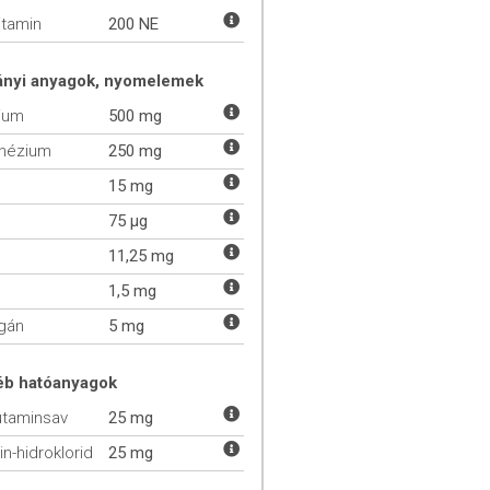
itamin
200 NE
ányi anyagok, nyomelemek
ium
500 mg
nézium
250 mg
15 mg
75 µg
11,25 mg
1,5 mg
gán
5 mg
éb hatóanyagok
utaminsav
25 mg
in-hidroklorid
25 mg