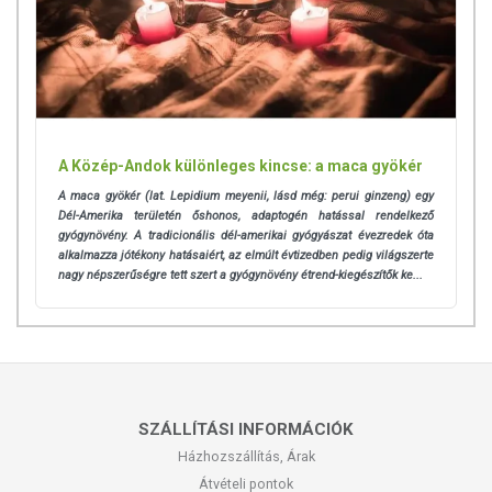
A Közép-Andok különleges kincse: a maca gyökér
A maca gyökér (lat. Lepidium meyenii, lásd még: perui ginzeng) egy
Dél-Amerika területén őshonos, adaptogén hatással rendelkező
gyógynövény. A tradicionális dél-amerikai gyógyászat évezredek óta
alkalmazza jótékony hatásaiért, az elmúlt évtizedben pedig világszerte
nagy népszerűségre tett szert a gyógynövény étrend-kiegészítők ke...
SZÁLLÍTÁSI INFORMÁCIÓK
Házhozszállítás, Árak
Átvételi pontok