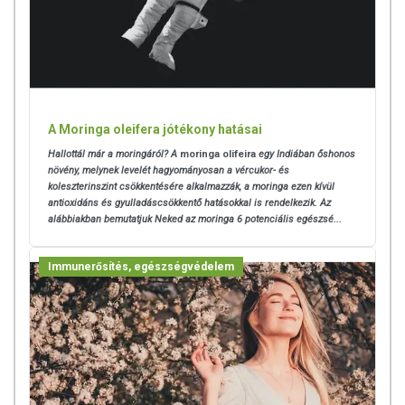
A Moringa oleifera jótékony hatásai
Hallottál már a moringáról? A
moringa olifeira
egy Indiában őshonos
növény, melynek levelét hagyományosan a vércukor- és
koleszterinszint csökkentésére alkalmazzák, a moringa ezen kívül
antioxidáns és gyulladáscsökkentő hatásokkal is rendelkezik. Az
alábbiakban bemutatjuk Neked az moringa 6 potenciális egészsé...
Immunerősítés, egészségvédelem