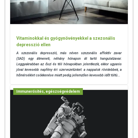
Vitaminokkal és gyógynövényekkel a szezonális
depresszió ellen
A szezonális depresszió, más néven szezonális affektív zavar
(SAD) egy átmeneti, néhány hónapon át tartó hangulatzavar.
Leggyakrabban az őszi és téli hónapokban jelentkezik, ekkor ugyanis
jóval kevesebb napfény éri szervezetünket: a nappalok rövidebbek, a
hőmérséklet csökkenése miatt pedig jellemzően kevesebb időt töltü...
Immunerősítés, egészségvédelem