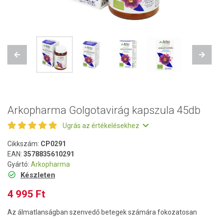
Previous
Next
Arkopharma Golgotavirág kapszula 45db
Ugrás az értékelésekhez
Cikkszám:
CP0291
EAN:
3578835610291
Gyártó:
Arkopharma
Készleten
4 995 Ft
Az álmatlanságban szenvedő betegek számára fokozatosan