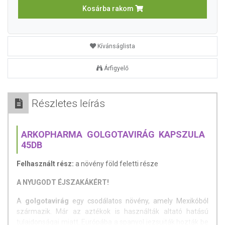
Kosárba rakom
Kívánságlista
Árfigyelő
Részletes leírás
ARKOPHARMA GOLGOTAVIRÁG KAPSZULA
45DB
Felhasznált rész:
a növény föld feletti része
A NYUGODT ÉJSZAKÁKÉRT!
A
golgotavirág
egy csodálatos növény, amely Mexikóból
származik. Már az aztékok is használták altató hatású
tulajdonságai miatt. Európába a spanyol jezsuiták hozták be