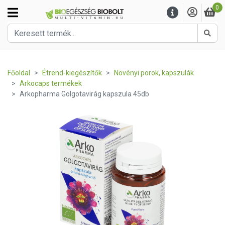
0
Kere
Főoldal
Étrend-kiegészítők
Növényi porok, kapszulák
Arkocaps termékek
Arkopharma Golgotavirág kapszula 45db