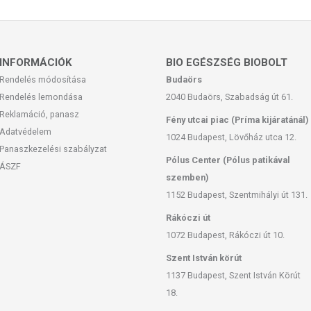
szenciát vigyél fel az arcodra, és az ujjbegyeiddel
ívódását.
INFORMÁCIÓK
BIO EGÉSZSÉG BIOBOLT
Rendelés módosítása
Budaörs
Rendelés lemondása
2040 Budaörs, Szabadság út 61.
iacinamide, 1,2-Hexanediol, Bacillus/Soybean Ferment
Reklamáció, panasz
s Ferment, Acrylates/C10-30 Alkyl Acrylate Crosspolymer,
Fény utcai piac (Príma kijáratánál)
in, Adenosine, Disodium EDTA, Dipotassium Glycyrrhizate,
Adatvédelem
1024 Budapest, Lövőház utca 12.
Panaszkezelési szabályzat
Pólus Center (Pólus patikával
ÁSZF
szemben)
1152 Budapest, Szentmihályi út 131.
vetlen napsütéstől védve tárolandó.
Rákóczi út
1072 Budapest, Rákóczi út 10.
Szent István körút
kalmas. A termék nem gyógyít betegségeket. A termék nem
1137 Budapest, Szent István Körút
e alkalmas. Betegség esetén használatát beszélje meg
18.
bejutást. Az ajánlott napi alkalmazási mennyiséget ne lépje
t bőrfelületen! Ne használja a készítményt, ha az összetevők