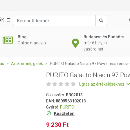
wer esszencia 60ml
ÁK
Keresés
Blog
Budapest és Budaörs
Online magazin
már 6 helyen
vásárolhat
ás
Arckrémek, gélek
PURITO Galacto Niacin 97 Power esszencia
PURITO Galacto Niacin 97 Po
Ugrás az értékelésekhez
Cikkszám:
BB02013
EAN:
8809563102013
Gyártó:
PURITO
Készleten
9 230 Ft