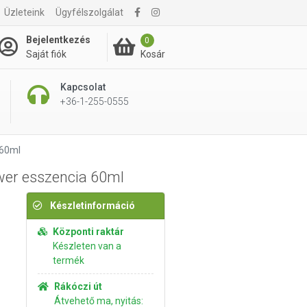
Üzleteink
Ügyfélszolgálat
9 230 Ft
Kosárba rakom
Bejelentkezés
0
Kosár
Saját fiók
Kapcsolat
+36-1-255-0555
 60ml
wer esszencia 60ml
Készletinformáció
Központi raktár
Készleten van a
termék
Rákóczi út
Átvehető ma, nyitás: