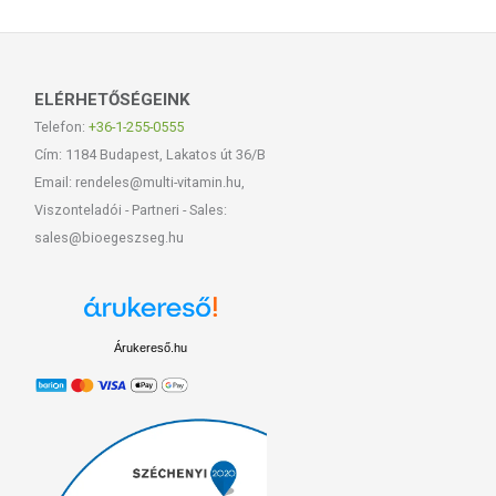
ELÉRHETŐSÉGEINK
Telefon:
+36-1-255-0555
Cím: 1184 Budapest, Lakatos út 36/B
Email: rendeles@multi-vitamin.hu,
Viszonteladói - Partneri - Sales:
sales@bioegeszseg.hu
Árukereső.hu