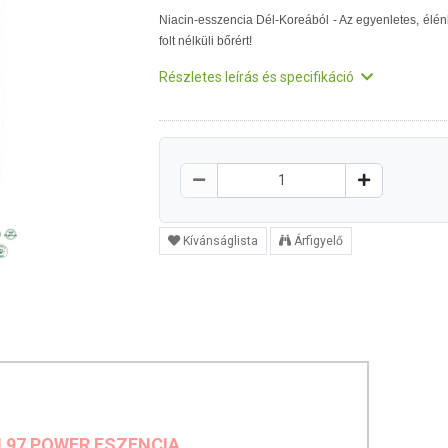
Niacin-esszencia Dél-Koreából - Az egyenletes, élén
folt nélküli bőrért!
Részletes leírás és specifikáció
Kívánságlista
Árfigyelő
N 97 POWER
ESZENCIA