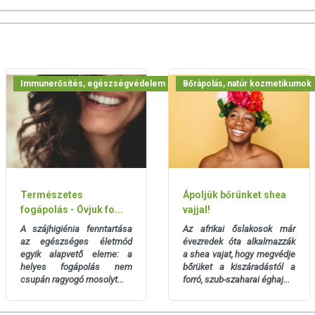
 termék, figyelembe véve a drága összetevőket?
állítani, és nehéz kinyerni. Emiatt az eszencia a nagyon
nban a PURITO értékesítési modelljének köszönhetően
nc, így a termék ára kedvező maradhatott.
-e ezen felül C vitaminos szérumot a maximális
Immunerősítés, egészségvédelem
Bőrápolás, natúr kozmetikumok
enciát egy vattakoronggal és várd meg hogy beivódjon a
 vitaminos szérumot a még látványosabb foltfehérítés
al 70 arckrém homoktövissel következzen, amely szintén
 védi a bőröd.
Természetes
Ápoljük bőrünket shea
n Level 1-2 kategóriás, és teljes mértékben mentes a
fogápolás - Óvjuk fo...
vajjal!
kekben előforduló kockázatos összetevőktől, mint
 és PEG.
A szájhigiénia fenntartása
Az afrikai őslakosok már
az egészséges életmód
évezredek óta alkalmazzák
 kiváló minőségű alapanyagok magas koncentrációval,
egyik alapvető eleme: a
a shea vajat, hogy megvédje
helyes fogápolás nem
bőrüket a kiszáradástól a
tált Bifida Lysate összetevője erősíti és védi a bőrt az
csupán ragyogó mosolyt...
forró, szub-szaharai éghaj...
A Galactomyces a bőr élénkségéről gondoskodik.