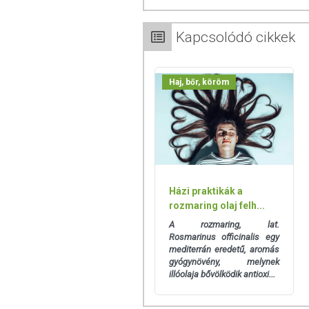
Mennyire megfizethető áron van a
A Galactomyces kivonatot drága elő
drága kategóriába tartozna. Azo
Kapcsolódó cikkek
nincs több lépéses értékesítési lá
Érzékeny bőrűek használhatnak
Haj, bőr, köröm
foltfehérítés érdekében?
Arctisztítás után vidd fel az esz
bőrödbe. Ezután használhatod a C
elősegítésére. Végül a PURITO Vit
halványítja a foltokat, és hidratálja,
Előnyei:
Házi praktikák a
Minden összetevője EWG Gree
rozmaring olaj felh...
drágább fermentált termé
pl. Phenoxyethanol, parabén
A rozmaring, lat.
Rosmarinus officinalis egy
Eredeti, megbízható termék
mediterrán eredetű, aromás
elérhető áron
gyógynövény, melynek
A bőrtápláló eszencia fermen
illóolaja bővölködik antioxi...
atópiától és dermatitistől, 