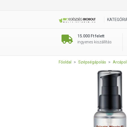
PURITO Galacto Niacin 97 Po
KATEGÓRI
15.000 Ft felett
ingyenes kiszállítás
Főoldal
Szépségápolás
Arcápol