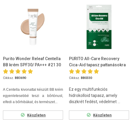
Purito Wonder Releaf Centella
PURITO All-Care Recovery
BB krém SPF30/ PA+++ #21 30
Cica-Aid tapasz pattanásokra
ml
51db
Cikksz.
BB3690
Cikksz.
BB0330
Ez egy multifunkciós
A Centella kivonattal készült BB krém
hidrokolloid tapasz, amely
egyenletesebbé teszi a bőrtónust,
diszkrét fedést, védelmet ...
elfedi a bőrhibákat, és természet...
Készleten
Készleten