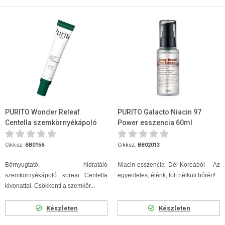
PURITO Wonder Releaf
PURITO Galacto Niacin 97
Centella szemkörnyékápoló
Power esszencia 60ml
krém 30ml
Cikksz.
BB0156
Cikksz.
BB02013
Bőrnyugtató, hidratáló
Niacin-esszencia Dél-Koreából - Az
szemkörnyékápoló koreai Centella
egyenletes, élénk, folt nélküli bőrért!
kivonattal. Csökkenti a szemkör...
Készleten
Készleten