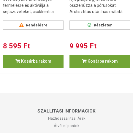
termelésre és aktiválja a
összehúzza a pórusokat.
sejtszöveteket, csökkenti a...
Arctisztítás után használatá...
Rendelésre
Készleten
8 595 Ft
9 995 Ft
Kosárba rakom
Kosárba rakom
SZÁLLÍTÁSI INFORMÁCIÓK
Házhozszállítás, Árak
Átvételi pontok