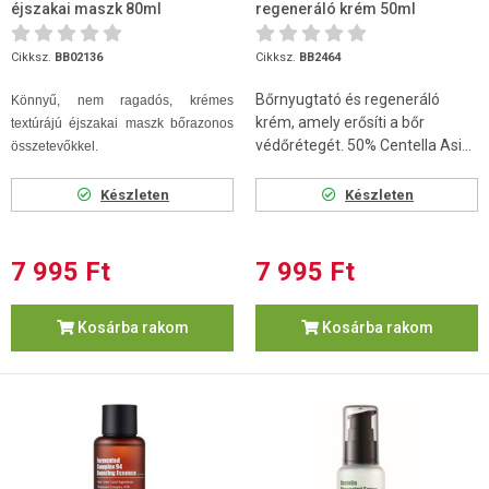
éjszakai maszk 80ml
regeneráló krém 50ml
Cikksz.
BB02136
Cikksz.
BB2464
Bőrnyugtató és regeneráló
Könnyű, nem ragadós, krémes
krém, amely erősíti a bőr
textúrájú éjszakai maszk bőrazonos
védőrétegét. 50% Centella Asi...
összetevőkkel.
Készleten
Készleten
7 995 Ft
7 995 Ft
Kosárba rakom
Kosárba rakom