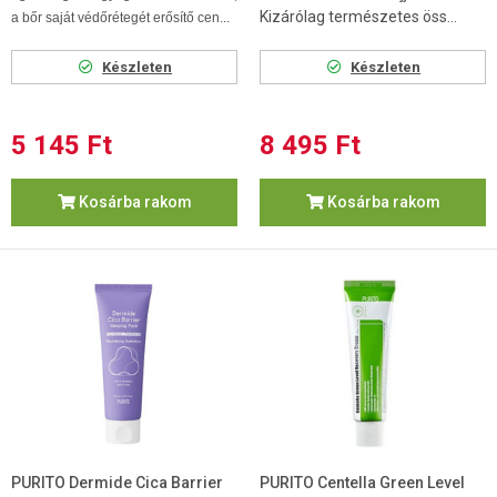
Kizárólag természetes öss...
a bőr saját védőrétegét erősítő cen...
Készleten
Készleten
5 145 Ft
8 495 Ft
Kosárba rakom
Kosárba rakom
PURITO Dermide Cica Barrier
PURITO Centella Green Level