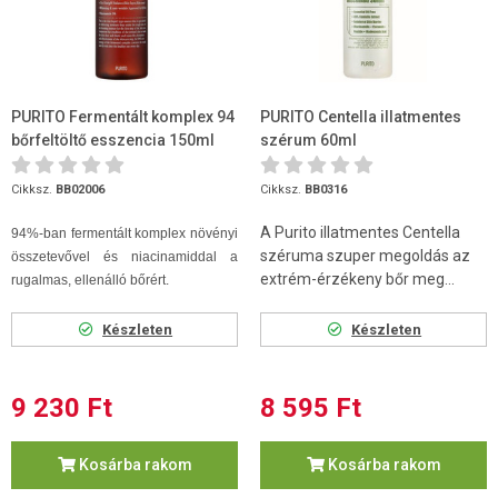
PURITO Fermentált komplex 94
PURITO Centella illatmentes
bőrfeltöltő esszencia 150ml
szérum 60ml
Cikksz.
BB02006
Cikksz.
BB0316
A Purito illatmentes Centella
94%-ban fermentált komplex növényi
széruma szuper megoldás az
összetevővel és niacinamiddal a
extrém-érzékeny bőr meg...
rugalmas, ellenálló bőrért.
Készleten
Készleten
9 230 Ft
8 595 Ft
Kosárba rakom
Kosárba rakom