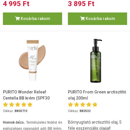
4 995 Ft
3 895 Ft
Kosárba rakom
Kosárba rakom
PURITO Wonder Releaf
PURITO From Green arctisztító
Centella BB krém (SPF30
olaj 200ml
PA+++) #27 - Sand beige 30ml
Cikksz.
BB03713
Cikksz.
BB2532
Bőrnyugtató arctisztító olaj, 5
Homok-bézs.
Természetes fedést és
féle esszenciális olajjal!
egészséges ragyogást adó BB krém,