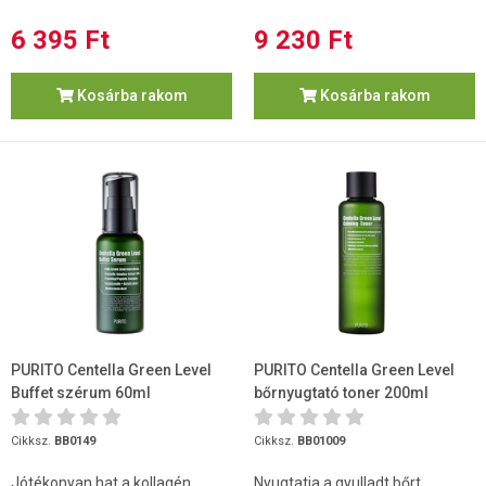
6 395 Ft
9 230 Ft
Kosárba rakom
Kosárba rakom
PURITO Centella Green Level
PURITO Centella Green Level
Buffet szérum 60ml
bőrnyugtató toner 200ml
Cikksz.
BB0149
Cikksz.
BB01009
Jótékonyan hat a kollagén
Nyugtatja a gyulladt bőrt,