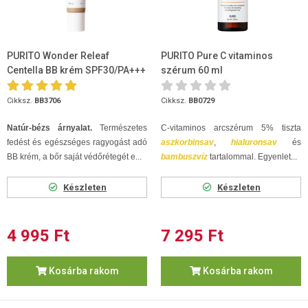
PURITO Wonder Releaf
PURITO Pure C vitaminos
Centella BB krém SPF30/PA+++
szérum 60 ml
#23 30ml
Cikksz.
BB3706
Cikksz.
BB0729
Natúr-bézs árnyalat.
Természetes
C-vitaminos arcszérum 5% tiszta
fedést és egészséges ragyogást adó
aszkorbinsav
,
hialuronsav
és
BB krém, a bőr saját védőrétegét e...
bambuszvíz
tartalommal. Egyenlet...
Készleten
Készleten
4 995 Ft
7 295 Ft
Kosárba rakom
Kosárba rakom