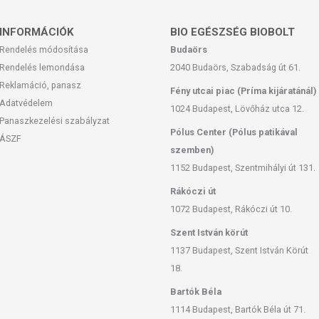
INFORMÁCIÓK
BIO EGÉSZSÉG BIOBOLT
Rendelés módosítása
Budaörs
Rendelés lemondása
2040 Budaörs, Szabadság út 61.
Reklamáció, panasz
Fény utcai piac (Príma kijáratánál)
Adatvédelem
1024 Budapest, Lövőház utca 12.
Panaszkezelési szabályzat
Pólus Center (Pólus patikával
ÁSZF
szemben)
1152 Budapest, Szentmihályi út 131.
Rákóczi út
1072 Budapest, Rákóczi út 10.
Szent István körút
1137 Budapest, Szent István Körút
18.
Bartók Béla
1114 Budapest, Bartók Béla út 71.