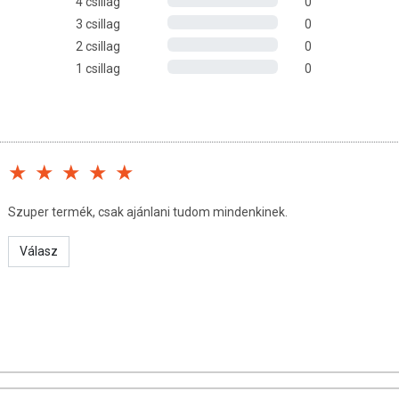
4 csillag
0
3 csillag
0
2 csillag
0
1 csillag
0
Szuper termék, csak ajánlani tudom mindenkinek.
Válasz