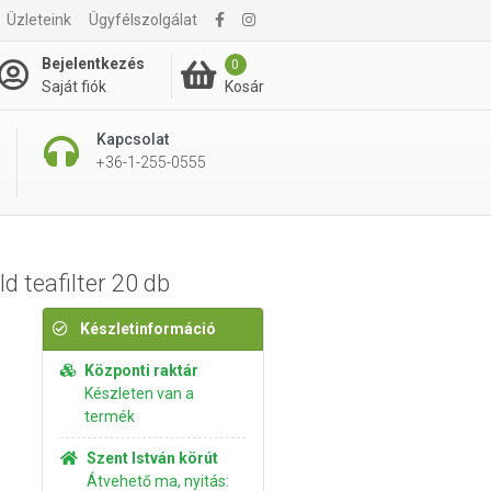
Üzleteink
Ügyfélszolgálat
1 220 Ft
Kosárba rakom
Bejelentkezés
0
Kosár
Saját fiók
Kapcsolat
+36-1-255-0555
d teafilter 20 db
Készletinformáció
Központi raktár
Készleten van a
termék
Szent István körút
Átvehető ma, nyitás: