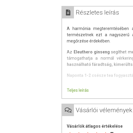
Részletes leírás
A harmónia megteremtésében
természetnek ezt a nagyszerű a
megőrzése érdekében.
Az
Eleuthero ginseng
segíthet meg
támogathatja a normál vérkering
használható fáradtság, kimerülts
Naponta 1-2 csésze tea fogyasztá
A termék nem helyettesíti a kiegyens
Teljes leírás
A termék nem gyógyít betegségek
alkalmas! Betegség esetén haszná
fogyasztási mennyiséget ne lépje tú
Vásárlói vélemények
érzékeny vagy allergiás! Kisgyermektő
Vásárlók átlagos értékelése