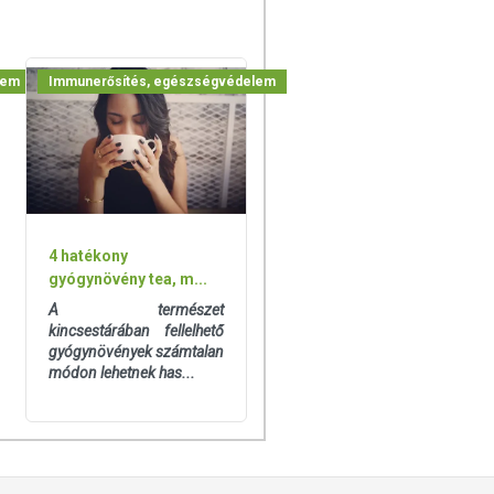
lem
Immunerősítés, egészségvédelem
4 hatékony
gyógynövény tea, m...
A természet
kincsestárában fellelhető
gyógynövények számtalan
módon lehetnek has...