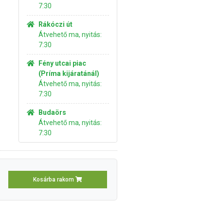
7:30
Rákóczi út
Átvehető ma, nyitás:
7:30
Fény utcai piac
(Príma kijáratánál)
Átvehető ma, nyitás:
7:30
Budaörs
Átvehető ma, nyitás:
7:30
Kosárba rakom