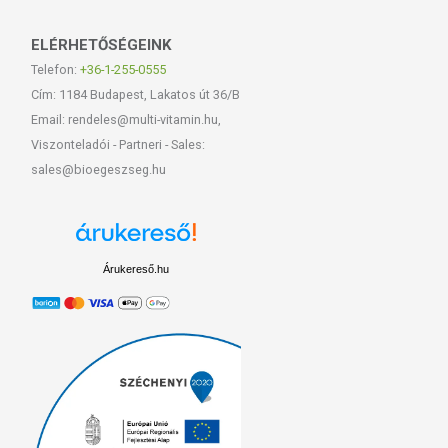
ELÉRHETŐSÉGEINK
Telefon:
+36-1-255-0555
Cím: 1184 Budapest, Lakatos út 36/B
Email: rendeles@multi-vitamin.hu,
Viszonteladói - Partneri - Sales:
sales@bioegeszseg.hu
Árukereső.hu