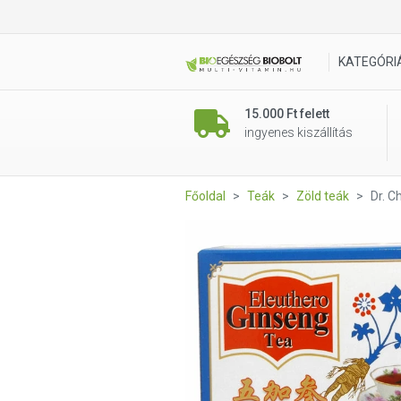
Dr. Chen Eleuthero Ginseng zö
KATEGÓRI
15.000 Ft felett
ingyenes kiszállítás
Főoldal
Teák
Zöld teák
Dr. C