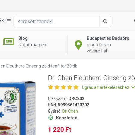
ld teafilter 20 db
ÁK
Keresés
Blog
Budapest és Budaörs
Online magazin
már 6 helyen
vásárolhat
hen Eleuthero Ginseng zöld teafilter 20 db
Dr. Chen Eleuthero Ginseng zöl
Ugrás az értékelésekhez
Cikkszám:
DRC202
EAN:
5999561420202
Gyártó:
Dr. Chen
Készleten
1 220 Ft