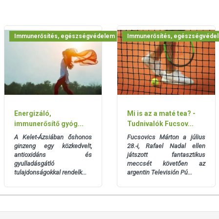
Immunerősítés, egészségvédelem
Immunerősítés, egészségvéde
Energizáló,
Mi is az a maté tea? -
immunerősítő gyóg...
Tudnivalók Fucsov...
A Kelet-Ázsiában őshonos
Fucsovics Márton a július
ginzeng egy közkedvelt,
28.-i, Rafael Nadal ellen
antioxidáns és
játszott fantasztikus
gyulladásgátló
meccsét követően az
tulajdonságokkal rendelk...
argentin Televisión Pú...