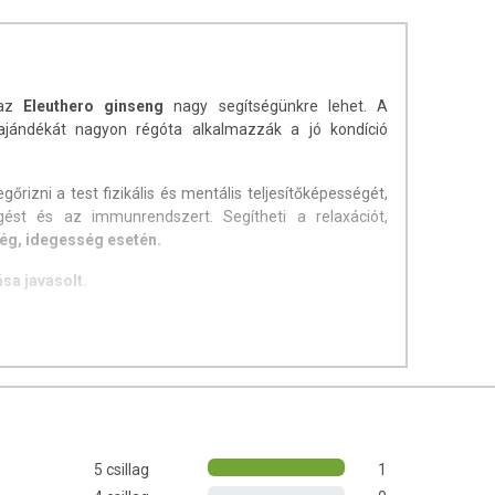
 az
Eleuthero ginseng
nagy segítségünkre lehet. A
jándékát nagyon régóta alkalmazzák a jó kondíció
őrizni a test fizikális és mentális teljesítőképességét,
ést és az immunrendszert. Segítheti a relaxációt,
ég, idegesség esetén.
sa javasolt.
úlyozott, vegyes étrendet és az egészséges életmódot!
et! A termék nem az orvosi kezelés helyettesítésére
latát beszélje meg kezelőorvosával. Az ajánlott napi
l! Ne szedje a készítményt, ha az összetevők bármelyikére
l elzárva tartandó!
5 csillag
1