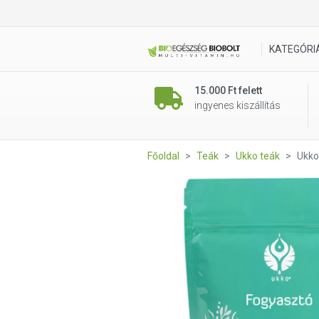
Ukko tea Fogyasztó teakeve
KATEGÓRI
15.000 Ft felett
ingyenes kiszállítás
Főoldal
Teák
Ukko teák
Ukko