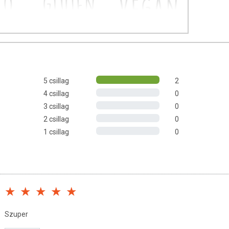
k egy 100% natúr, biztonságosan fogyasztható
ivel Te is megtapasztalhetod az eredményes és tartós
emésztésed és megerősítheted az immunrendszeredet
, hogy
5 csillag
2
ségesebb életet élhess.
4 csillag
0
3 csillag
0
a túlsúly?
t próbálod a másik után, mégsem mozdul a mérleg nyelve?
2 csillag
0
stól jön vissza?
1 csillag
0
kkal, pedig a Természet patikájában számos csodálatos
segítséget a kilókkal és a centiméterekkel folytatott harcban,
doskodnak
. Ilyen gyógynövényekből állítottuk össze Neked ezt a
es megoldást kínál súlyproblémák ellen
.
OGYASZTÓ TEÁT?
Szuper
nyagcserét és megkönnyíti a diétát