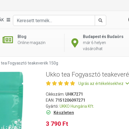
rék 150g
ÁK
Keresés
Blog
Budapest és Budaörs
Online magazin
már 6 helyen
vásárolhat
 tea Fogyasztó teakeverék 150g
Ukko tea Fogyasztó teakever
Ugrás az értékelésekhez
Cikkszám:
UHK7271
EAN:
7151206097271
Gyártó:
UKKO Hungária Kft.
Készleten
3 790 Ft