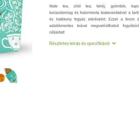
Mate tea, zöld tea, fahéj, gyömbér, kapo
koriandermag és fodormenta teakeverékével a tart
és hatékony fogyás eléréséért. Ezzel a finom 
adalékmentes teával megvalósíthatod fogyókúr
céljaidat!
Részletes leírás és specifikáció