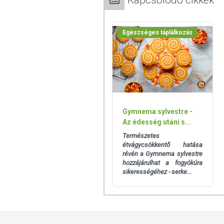
Kapcsolódó cikkek
egymás hatását kiegészítve és felerő
bőrödben!
Egészséges táplálkozás
A Fogyasztó Teakeverék
100% natúr 
szennyeződéseket
, illetve nincsenek
nem okoz kellemetlen gyomorbántalmaka
Gymnema sylvestre -
Az édesség utáni s...
Természetes
étvágycsökkentő hatása
révén a Gymnema sylvestre
hozzájárulhat a fogyókúra
sikerességéhez - serke...
Összetevők:
zöld tea, mate tea, fahéj, 