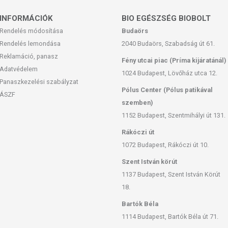
K A TEAKEVERÉK ÖSSZETEVŐI?
INFORMÁCIÓK
BIO EGÉSZSÉG BIOBOLT
Rendelés módosítása
Budaörs
gyógynövények régóta ismertek az egészségre kifejtett jótékony
Rendelés lemondása
2040 Budaörs, Szabadság út 61.
Reklamáció, panasz
Fény utcai piac (Príma kijáratánál)
hatását rengeteg kutatás igazolja,
Adatvédelem
égetőként
szokták emlegetni,
1024 Budapest, Lövőház utca 12.
Panaszkezelési szabályzat
ágycsökkentő
, a telítettség érzetét kelti és
csökkenti az édesség
Pólus Center (Pólus patikával
ÁSZF
szemben)
in szintet
, serkenti a vérkeringést és hatékonyan emeli a testhőt,
1152 Budapest, Szentmihályi út 131.
ékonyságát
.
kkentik a puffadást
, regenerálják a beleket és
javítják az
Rákóczi út
1072 Budapest, Rákóczi út 10.
ig hatékonyan
támogatja az emésztőrendszer méregtelenítő
öbbi gyógynövény hatóanyagainak beépülését, ezzel is növelve a
Szent István körút
1137 Budapest, Szent István Körút
18.
 anyagcsere-emésztés-zsírégetés témakörben jeleskednek. Jó ha
zségéért is sokat tehetsz
fogyasztásukkal.
Bartók Béla
1114 Budapest, Bartók Béla út 71.
e,
a mate és a zöld tea pl. rengeteg vitamint, antioxidánst,