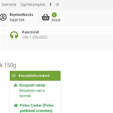
Üzleteink
Ügyfélszolgálat
3 790 Ft
Kosárba rakom
Bejelentkezés
0
Kosár
Saját fiók
Kapcsolat
+36-1-255-0555
ék 150g
Készletinformáció
Központi raktár
Készleten van a
termék
Pólus Center (Pólus
patikával szemben)