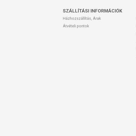
MIÉRT ÉPPEN EZEK A NÖVÉNYE
SZÁLLÍTÁSI INFORMÁCIÓK
Házhozszállítás, Árak
A Fogyasztó Teakeverékben felhasznált 
hatásukról.
Átvételi pontok
A
zöld tea fogyasztó és élénkítő
A
mate teát
csak
folyékony zsír
A
fahéj
pedig köztudottan
jó étv
utáni vágyat
.
A
gyömbér csökkenti a koleszter
fokozva ezzel az
anyagcsere hat
A
fodormenta
és a
kapor csö
emésztést
,
A
roppantott koriandermag
ped
folyamatait
, ráadásul segíti a t
keverék hatékonyságát.
A Fogyasztó tea összetevői nem csak az
tudod, hogy
az IMMUNRENDSZERED egés
A teakeverék két fő összetevőj