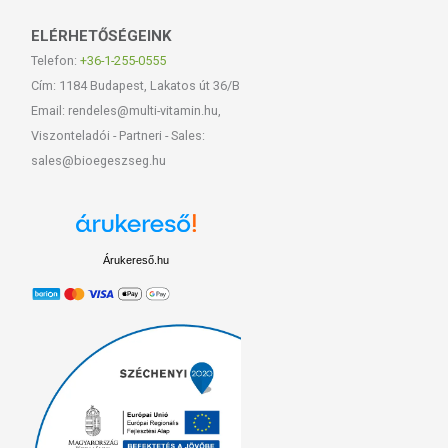
ELÉRHETŐSÉGEINK
Telefon:
+36-1-255-0555
Cím: 1184 Budapest, Lakatos út 36/B
Email: rendeles@multi-vitamin.hu,
Viszonteladói - Partneri - Sales:
sales@bioegeszseg.hu
Árukereső.hu