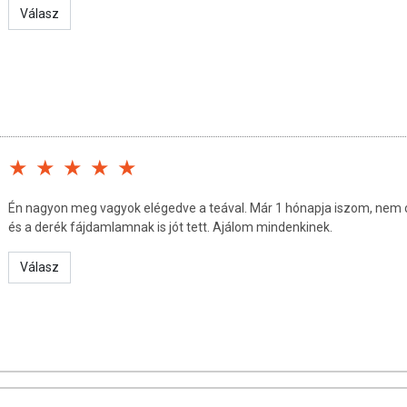
ség utáni vágyat
Válasz
s antibakteriális összetevőkkel
étköznapokhoz és a sporthoz
élműködést, de nem okoz hasmenést
gtagokról
s fogyasztásával, a fölösleges kilók és centiméterek könnyebben
zükséges energiát és koncentrációt a fogyókúrához, a mozgáshoz
unrendszered egészségéről is gondoskodhatsz.
Kortyold le a
Én nagyon meg vagyok elégedve a teával. Már 1 hónapja iszom, nem c
elmiszer készítmény, alkalmazása nem helyettesíti, az
és a derék fájdamlamnak is jót tett. Ajálom mindenkinek.
a rendszeres testmozgást, vagy a szükséges orvosi kezelést!
el szembeni túlérzékenység esetén a tea fogyasztása nem
Válasz
gyógyszereket szedsz, vagy tartós gyógykezelésre szorulsz,
eddel, mielőtt megrendeled.
t forrásból származó gyógynövények alkotják.
A Természet
ben a jól megtervezett és meglepően finom keverékben,
együtt,