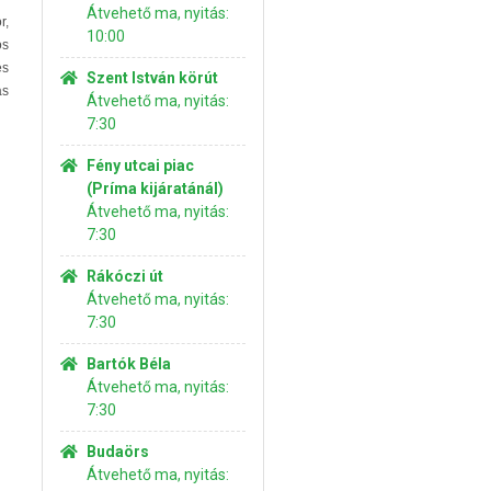
Átvehető ma, nyitás:
r,
10:00
ós
és
Szent István körút
ás
Átvehető ma, nyitás:
7:30
Fény utcai piac
(Príma kijáratánál)
Átvehető ma, nyitás:
7:30
Rákóczi út
Átvehető ma, nyitás:
7:30
Bartók Béla
Átvehető ma, nyitás:
7:30
Budaörs
Átvehető ma, nyitás: