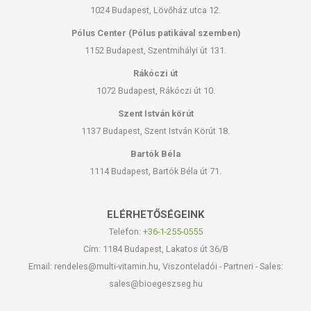
1024 Budapest, Lövőház utca 12.
Pólus Center (Pólus patikával szemben)
1152 Budapest, Szentmihályi út 131.
Rákóczi út
1072 Budapest, Rákóczi út 10.
Szent István körút
1137 Budapest, Szent István Körút 18.
Bartók Béla
1114 Budapest, Bartók Béla út 71.
ELÉRHETŐSÉGEINK
Telefon:
+36-1-255-0555
Cím: 1184 Budapest, Lakatos út 36/B
Email: rendeles@multi-vitamin.hu, Viszonteladói - Partneri - Sales:
sales@bioegeszseg.hu