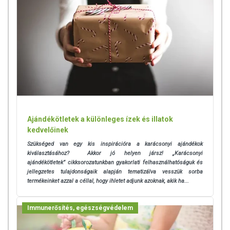
Ajándékötletek a különleges ízek és illatok
kedvelőinek
Szükséged van egy kis inspirációra a karácsonyi ajándékok
kiválasztásához? Akkor jó helyen jársz! „Karácsonyi
ajándékötletek” cikksorozatunkban gyakorlati felhasználhatóságuk és
jellegzetes tulajdonságaik alapján tematizálva vesszük sorba
termékeinket azzal a céllal, hogy ihletet adjunk azoknak, akik ha...
Immunerősítés, egészségvédelem