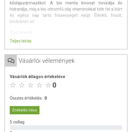
kőolajszármazékot. A bio menta kivonat tonizálja és
hidratálja, míg a bio citromfű olaj vitaminokkal tölti fel a bőrt
és egész nap tartó frissességet nyújt. Élénkít, frissít,
lendületet ad.
Összetevők:
Teljes leírás
Aqua, Sodium Coco-Sulfate, Cocamidopropyl Betaine, Lauryl
Glucoside, Mentha Piperita Leaf Water*, Cymbopogon
Citratus Leaf Oil*, Bambusa Arundinacea Stem Extract*,
Vásárlói vélemények
Glycerin, Sodium Chloride, Tocopherol, Benzyl Alcohol,
Sodium Benzoate, Potassium Sorbate, Citric Acid, Parfum,
Limonene.
Vásárlók átlagos értékelése
(*) – ellenőrzött biotermesztésből származik
0
Tárolás:
Szobahőmérsékleten, közvetlen napfénytől védve,
lezárt dobozban.
Összes értékelés :
0
Felhasználható:
Felbontás után felhasználható a nyitott
Értékelés írása
szimbólum ( hó ).
5 csillag
Forgalmazó:
Preso-Pilot Kft.