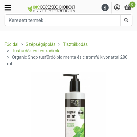
0
Kere
Főoldal
Szépségápolás
Tisztálkodás
Tusfürdők és testradírok
Organic Shop tusfürdő bio menta és citromfű kivonattal 280
ml