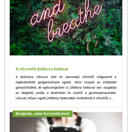
A citromfű áldásos hatásai
A kellemes, citrusos illat- és ízaromájú citromfű világszerte a
legkedveltebb gyógynövények egyike. Nem csupán az érzékeket
gyönyörködteti, de egészségünkre is jótékony hatással van: nyugtatja
az idegeket, javítja a közérzetet és enyhíti a gyomorpanaszokat.
Lássuk, milyen egyéb jótékony hatásokkal rendelkezik a citromfű, s ...
Bőrápolás, natúr kozmetikumok