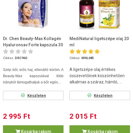
Dr. Chen Beauty-Max Kollagén
MediNatural ligetszépe olaj 20
Hyaluronsav Forte kapszula 30
ml
db
Cikksz.
DRC960
Cikksz.
MNL685
A ligetszépe olaj értékes
Szép bőr, erős haj, ellenálló köröm. A
összevetőinek köszönhetően
Beauty-Max kapszulával több
alkalmas a száraz, hámló, ...
irányból támogathatjuk a bőr egés...
Készleten
Készleten
2 995 Ft
2 015 Ft
Kosárba rakom
Kosárba rakom