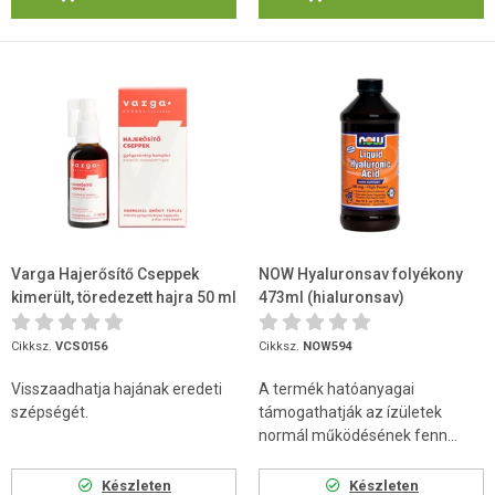
Varga Hajerősítő Cseppek
NOW Hyaluronsav folyékony
kimerült, töredezett hajra 50 ml
473ml (hialuronsav)
Cikksz.
VCS0156
Cikksz.
NOW594
Visszaadhatja hajának eredeti
A termék hatóanyagai
szépségét.
támogathatják az ízületek
normál működésének fenn...
Készleten
Készleten