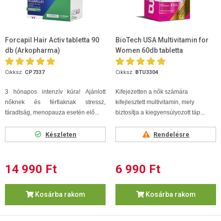
Forcapil Hair Activ tabletta 90
BioTech USA Multivitamin for
db (Arkopharma)
Women 60db tabletta
Cikksz.
CP7337
Cikksz.
BTU3304
3 hón
apos intenzív kúra!
Ajánlott
Kifejezetten a nők számára
nőknek és férfiaknak stressz,
kifejlesztett multivitamin, mely
fáradtság, menopauza esetén elő...
biztosítja a kiegyensúlyozott táp...
Készleten
Rendelésre
14 990 Ft
6 990 Ft
Kosárba rakom
Kosárba rakom