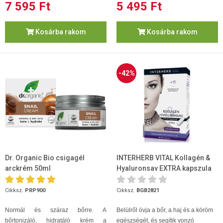
7 595 Ft
5 495 Ft
Kosárba rakom
Kosárba rakom
-42%
Dr. Organic Bio csigagél
INTERHERB VITAL Kollagén &
arckrém 50ml
Hyaluronsav EXTRA kapszula
30db
Cikksz.
PRP900
Cikksz.
BGB2821
Normál és száraz bőrre. A
Belülről óvja a bőr, a haj és a köröm
bőrtonizáló, hidratáló krém a
egészségét, és segítik vonzó