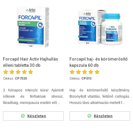
Forcapil Hair Activ Hajhullás
Forcapil haj- és körömerősítő
elleni tabletta 30 db
kapszula 60 db
Cikksz.
CP7320
Cikksz.
CP013
3 hón
apos intenzív kúra!
Ajánlott
Haj- és körömerősítő készítmény.
nőknek és férfiaknak stressz,
Bizonyított vitalitás, feltűnő csillogás.
fáradtság, menopauza esetén elő...
Hosszú távú alkalmazás mellett f...
Készleten
Készleten