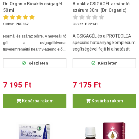
Dr. Organic Bioaktív csigagél
Bioaktív CSIGAGÉL arcápoló
50 ml
szérum 30ml (Dr. Organic)
Cikksz.
PRP367
Cikksz.
PRP141
A CSIGAGÉL és a PROTEOLEA
Normál és száraz bőrre. A helyreállító
speciális hatóanyag komplexum
gél a csigagélkivonat
segítségével fejti ki a hatását.
figyelemreméltó healthy-ageing elő...
Készleten
Készleten
7 195 Ft
7 175 Ft
Kosárba rakom
Kosárba rakom