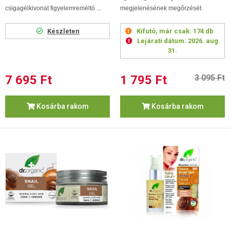
csigagélkivonat figyelemreméltó ...
megjelenésének megőrzését.
Készleten
Kifutó, már csak:
174 db
Lejárati dátum:
2026. aug.
31.
7 695 Ft
1 795 Ft
3 095 Ft
Kosárba rakom
Kosárba rakom