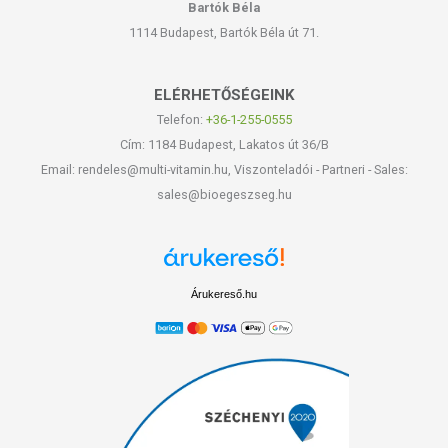
Bartók Béla
1114 Budapest, Bartók Béla út 71.
ELÉRHETŐSÉGEINK
Telefon:
+36-1-255-0555
Cím: 1184 Budapest, Lakatos út 36/B
Email: rendeles@multi-vitamin.hu, Viszonteladói - Partneri - Sales:
sales@bioegeszseg.hu
Árukereső.hu