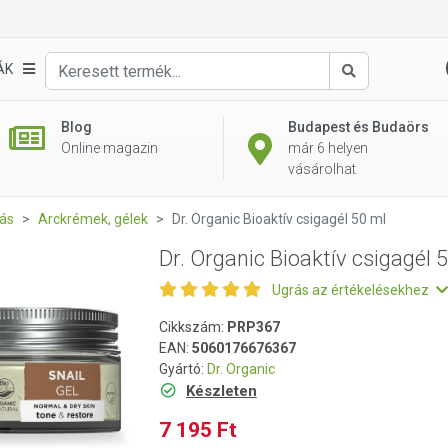
 50 ml
ÁK
Keresés
Blog
Budapest és Budaörs
Online magazin
már 6 helyen
vásárolhat
ás
Arckrémek, gélek
Dr. Organic Bioaktív csigagél 50 ml
Dr. Organic Bioaktív csigagél 
Ugrás az értékelésekhez
Cikkszám:
PRP367
EAN:
5060176676367
Gyártó:
Dr. Organic
Készleten
7 195 Ft