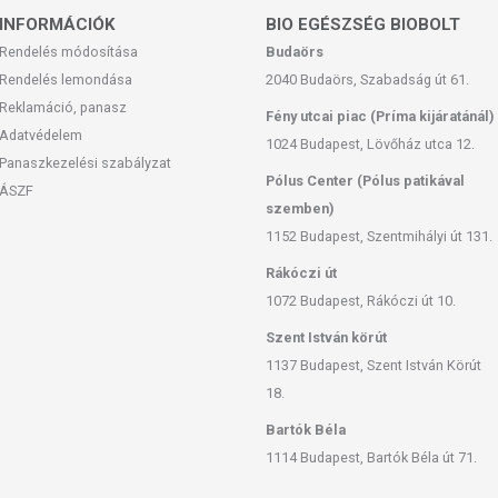
INFORMÁCIÓK
BIO EGÉSZSÉG BIOBOLT
Rendelés módosítása
Budaörs
Rendelés lemondása
2040 Budaörs, Szabadság út 61.
Reklamáció, panasz
san frissítjük, törekszünk arra, hogy naprakészek legyenek.
Fény utcai piac (Príma kijáratánál)
Adatvédelem
, hogy ennek ellenére a webshopon szereplő adatok (beleértve a
1024 Budapest, Lövőház utca 12.
 allergén információkat is) csak tájékoztató jellegűek, a tényleges
Panaszkezelési szabályzat
Pólus Center (Pólus patikával
mészetéből adódóan. A friss, aktuális információkat a termékek
ÁSZF
szemben)
1152 Budapest, Szentmihályi út 131.
as. A termék nem gyógyít betegségeket. A termék nem az orvosi
Rákóczi út
egség esetén használatát beszélje meg kezelőorvosával! Kerülni
1072 Budapest, Rákóczi út 10.
lmazási mennyiséget ne lépje túl! Ne használja irritált vagy sérült
yt, ha az összetevők bármelyikére érzékeny vagy allergiás! Ha
Szent István körút
álatát! Gyermekektől elzárva tartandó.
1137 Budapest, Szent István Körút
18.
Bartók Béla
1114 Budapest, Bartók Béla út 71.