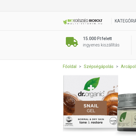
Dr. Organic Bioaktív csigagél
KATEGÓRI
15.000 Ft felett
ingyenes kiszállítás
Főoldal
Szépségápolás
Arcápol