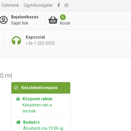
Üzleteink
Ügyfélszolgálat
7 195 Ft
Kosárba rakom
Bejelentkezés
0
Kosár
Saját fiók
Kapcsolat
+36-1-255-0555
50 ml
Készletinformáció
Központi raktár
Készleten van a
termék
Budaörs
Átvehető ma 19:00-ig