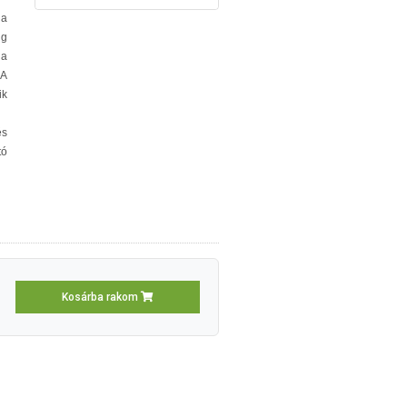
 a
ng
ja
 A
ik
és
tó
Kosárba rakom