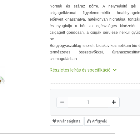
Normál és száraz bőrre. A helyreállító gél
csigagélkivonat figyelemreméltó healthy-agei
előnyeit kihasználva, hatékonyan hidratálja, tonizál
és nyugtatja a bőrt az egészséges kinézetért.
csigagélt gondosan, a csigák sérülése nélkül gyűjt
be.
Bőrgyógyászatilag tesztelt, bioaktív kozmetikum bio 
természetes összetevőkkel, újrahasznosítha
csomagolásban.
Részletes leírás és specifikáció
Kívánságlista
Árfigyelő