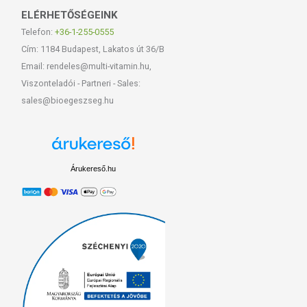
ELÉRHETŐSÉGEINK
Telefon:
+36-1-255-0555
Cím: 1184 Budapest, Lakatos út 36/B
Email: rendeles@multi-vitamin.hu,
Viszonteladói - Partneri - Sales:
sales@bioegeszseg.hu
Árukereső.hu