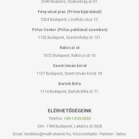
2040 Budaörs, Szabadság út 61.
Fény utcai piac (Príma kijáratánál)
1024 Budapest, Lövőház utca 12.
Pólus Center (Pólus patikával szemben)
1152 Budapest, Szentmihályi út 131.
Rákóczi út
1072 Budapest, Rákóczi út 10.
Szent István körút
1137 Budapest, Szent István Körút 18.
Bartók Béla
1114 Budapest, Bartók Béla út 71.
ELÉRHETŐSÉGEINK
Telefon:
+36-1-255-0555
Cím: 1184 Budapest, Lakatos út 36/B
Email: rendeles@multi-vitamin.hu, Viszonteladói - Partneri - Sales: