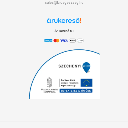
sales@bioegeszseg.hu
Árukereső.hu