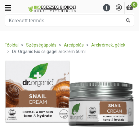
0
Kere
Főoldal
Szépségápolás
Arcápolás
Arckrémek, gélek
Dr. Organic Bio csigagél arckrém 50ml