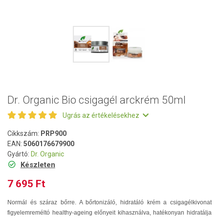
Dr. Organic Bio csigagél arckrém 50ml
Ugrás az értékelésekhez
Cikkszám:
PRP900
EAN:
5060176679900
Gyártó:
Dr. Organic
Készleten
7 695 Ft
Normál és száraz bőrre. A bőrtonizáló, hidratáló krém a csigagélkivonat
figyelemreméltó healthy-ageing előnyeit kihasználva, hatékonyan hidratálja