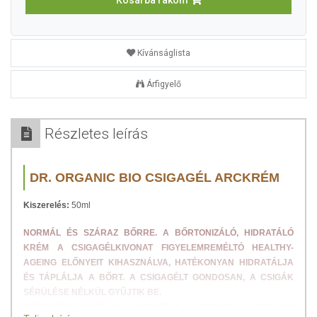
Kosárba rakom
Kívánságlista
Árfigyelő
Részletes leírás
DR. ORGANIC BIO CSIGAGÉL ARCKRÉM
Kiszerelés:
50ml
NORMÁL ÉS SZÁRAZ BŐRRE. A BŐRTONIZÁLÓ, HIDRATÁLÓ
KRÉM A CSIGAGÉLKIVONAT FIGYELEMREMÉLTÓ HEALTHY-
AGEING ELŐNYEIT KIHASZNÁLVA, HATÉKONYAN HIDRATÁLJA
ÉS TÁPLÁLJA A BŐRT. A CSIGAGÉLT GONDOSAN, A CSIGÁK
SÉRÜLÉSE NÉLKÜL GYŰJTIK BE.
BŐRGYÓGYÁSZATILAG TESZTELT, COSMOS ORGANIC