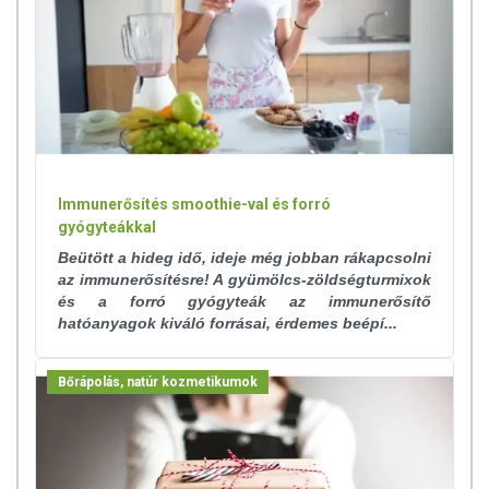
Immunerősítés smoothie-val és forró
gyógyteákkal
Beütött a hideg idő, ideje még jobban rákapcsolni
az immunerősítésre! A gyümölcs-zöldségturmixok
és a forró gyógyteák az immunerősítő
hatóanyagok kiváló forrásai, érdemes beépí...
Bőrápolás, natúr kozmetikumok