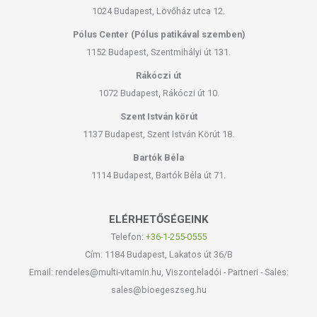
1024 Budapest, Lövőház utca 12.
Pólus Center (Pólus patikával szemben)
1152 Budapest, Szentmihályi út 131.
Rákóczi út
1072 Budapest, Rákóczi út 10.
Szent István körút
1137 Budapest, Szent István Körút 18.
Bartók Béla
1114 Budapest, Bartók Béla út 71.
ELÉRHETŐSÉGEINK
Telefon:
+36-1-255-0555
Cím: 1184 Budapest, Lakatos út 36/B
Email: rendeles@multi-vitamin.hu, Viszonteladói - Partneri - Sales:
sales@bioegeszseg.hu