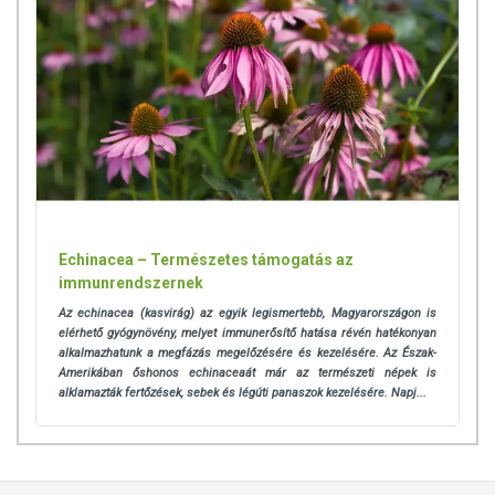
Echinacea – Természetes támogatás az
immunrendszernek
Az echinacea (kasvirág) az egyik legismertebb, Magyarországon is
elérhető gyógynövény, melyet immunerősítő hatása révén hatékonyan
alkalmazhatunk a megfázás megelőzésére és kezelésére. Az Észak-
Amerikában őshonos echinaceaát már az természeti népek is
alklamazták fertőzések, sebek és légúti panaszok kezelésére. Napj...