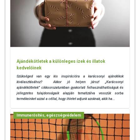
Ajándékötletek a különleges ízek és illatok
kedvelőinek
Szükséged van egy kis inspirációra a karácsonyi ajándékok
kiválasztásához? Akkor jó helyen jársz! „Karácsonyi
ajándékötletek” cikksorozatunkban gyakorlati felhasználhatóságuk és
jellegzetes tulajdonságaik alapján tematizálva vesszük sorba
termékeinket azzal a céllal, hogy ihletet adjunk azoknak, akik ha...
Immunerősítés, egészségvédelem