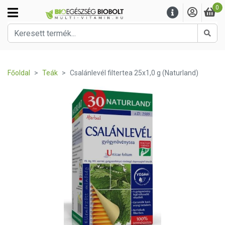
0
Kere
Főoldal
Teák
Csalánlevél filtertea 25x1,0 g (Naturland)