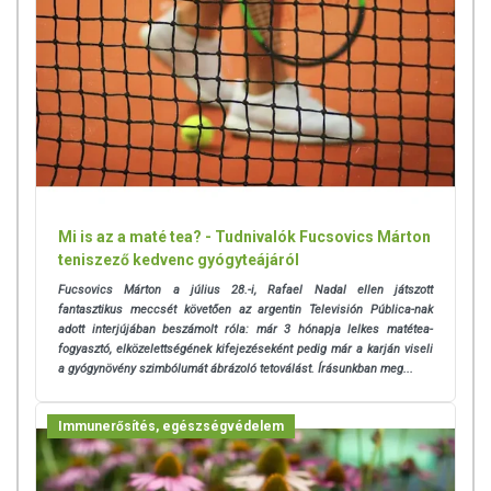
Mi is az a maté tea? - Tudnivalók Fucsovics Márton
teniszező kedvenc gyógyteájáról
Fucsovics Márton a július 28.-i, Rafael Nadal ellen játszott
fantasztikus meccsét követően az argentin Televisión Pública-nak
adott interjújában beszámolt róla: már 3 hónapja lelkes matétea-
fogyasztó, elközelettségének kifejezéseként pedig már a karján viseli
a gyógynövény szimbólumát ábrázoló tetoválást. Írásunkban meg...
Immunerősítés, egészségvédelem