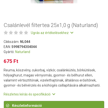
Csalánlevél filtertea 25x1,0 g (Naturland)
Ugrás az értékelésekhez
Cikkszám:
NL044
EAN:
5998794304044
Gyártó:
Naturland
675 Ft
Reuma, köszvény, cukorbaj, vízkór, csalánkiütés, bőrkiütések,
hólyaghurut, magas vérnyomás, gyomor- és bélhurut ellen,
valamint vértisztítónak, vizelethajtónak, általános erősítőnek,
gyomor- és bélvérzés és a köhögés csillapítására alkalmazható.
Részletes leírás és specifikáció
Készletinformáció