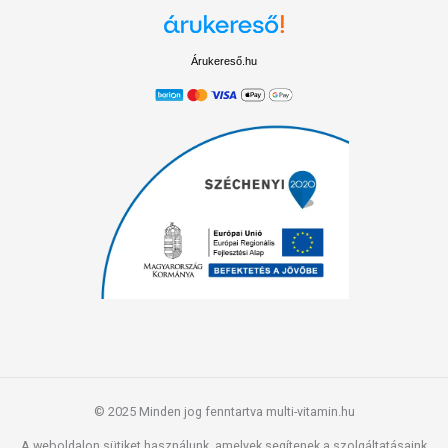
Árukereső.hu
© 2025 Minden jog fenntartva multi-vitamin.hu
A weboldalon sütiket használunk, amelyek segítenek a szolgáltatásaink