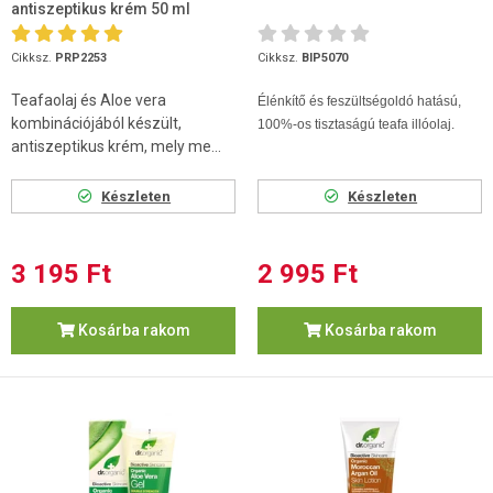
antiszeptikus krém 50 ml
Cikksz.
PRP2253
Cikksz.
BIP5070
Teafaolaj és Aloe vera
Élénkítő és feszültségoldó hatású,
kombinációjából készült,
100%-os tisztaságú teafa illóolaj.
antiszeptikus krém, mely me...
Készleten
Készleten
3 195 Ft
2 995 Ft
Kosárba rakom
Kosárba rakom