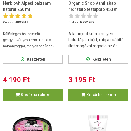
Herbiovit Alpesi balzsam
Organic Shop Vaníliahab
natural 250 ml
hidratáló testápoló 450 ml
Cikksz.
HBV7511
Cikksz.
PRP1977
A könnyed krém mélyen
Különleges összetételű
hidratálja a bőrt, míg a csábító
gyógynövényes krém. 19 aktív
illat magával ragadja az ér...
hatóanyaggal, melyek segítenek...
Készleten
Készleten
4 190 Ft
3 195 Ft
Kosárba rakom
Kosárba rakom