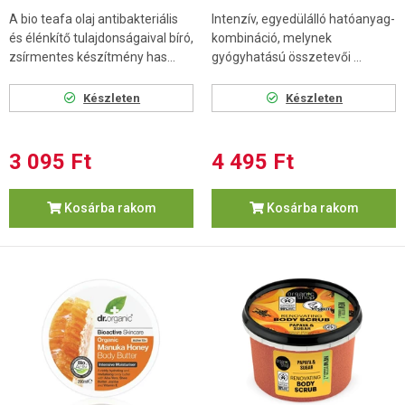
A bio teafa olaj antibakteriális
Intenzív, egyedülálló hatóanyag-
és élénkítő tulajdonságaival bíró,
kombináció, melynek
zsírmentes készítmény has...
gyógyhatású összetevői ...
Készleten
Készleten
3 095 Ft
4 495 Ft
Kosárba rakom
Kosárba rakom