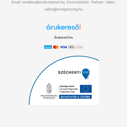
Email: rendeles@multi-vitamin.hu, Viszonteladói - Partneri - Sales:
sales@bioegeszseg.hu
Árukereső.hu