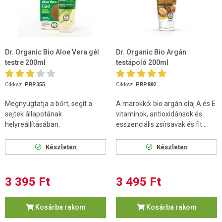
Dr. Organic Bio Aloe Vera gél
Dr. Organic Bio Argán
testre 200ml
testápoló 200ml
Cikksz.
PRP355
Cikksz.
PRP882
Megnyugtatja a bőrt, segít a
A marokkói bio argán olaj A és E
sejtek állapotának
vitaminok, antioxidánsok és
helyreállításában.
esszenciális zsírsavak és fit...
Készleten
Készleten
3 395 Ft
3 495 Ft
Kosárba rakom
Kosárba rakom