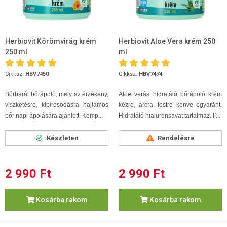
Herbiovit Körömvirág krém
Herbiovit Aloe Vera krém 250
250 ml
ml
Cikksz.
HBV7450
Cikksz.
HBV7474
Bőrbarát bőrápoló, mely az érzékeny,
Aloe verás hidratáló bőrápoló krém
viszketésre, kipirosodásra hajlamos
kézre, arcra, testre kenve egyaránt.
bőr napi ápolására ajánlott. Komp...
Hidratáló hialuronsavat tartalmaz. P...
Készleten
Rendelésre
2 990 Ft
2 990 Ft
Kosárba rakom
Kosárba rakom