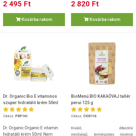
2 495 Ft
2 820 Ft
Kosárba rakom
Kosárba rakom
Dr. Organic Bio E vitaminos
BioMenü BIO KAKAÓVAJ tallér
szuper hidratáló krém 50ml
perui 125 g
Cikksz.
PRP161
Cikksz.
CIO5116
Dr. Organic Organic E vitamin
Kiváló, étkezési
hidratáló krém 50ml. Nem
minőségű, természetes növényi