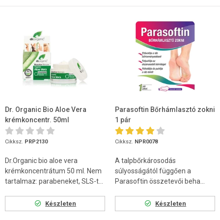
Dr. Organic Bio Aloe Vera
Parasoftin Bőrhámlasztó zokni
krémkoncentr. 50ml
1 pár
Cikksz.
PRP2130
Cikksz.
NPR0078
Dr.Organic bio aloe vera
A talpbőrkárosodás
krémkoncentrátum 50 ml. Nem
súlyosságától függően a
tartalmaz: parabeneket, SLS-t...
Parasoftin összetevői beha...
Készleten
Készleten