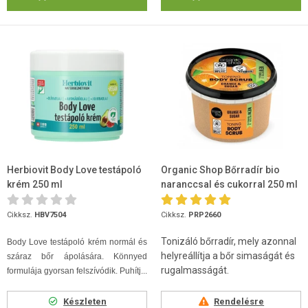
Herbiovit Body Love testápoló
Organic Shop Bőrradír bio
krém 250 ml
naranccsal és cukorral 250 ml
Cikksz.
HBV7504
Cikksz.
PRP2660
Tonizáló bőrradír, mely azonnal
Body Love testápoló krém normál és
helyreállítja a bőr simaságát és
száraz bőr ápolására. Könnyed
rugalmasságát.
formulája gyorsan felszívódik. Puhítj...
Készleten
Rendelésre