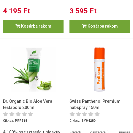
4 195 Ft
3 595 Ft
Kosárba rakom
Kosárba rakom
Dr. Organic Bio Aloe Vera
Swiss Panthenol Premium
testápoló 200ml
habspray 150ml
Cikksz.
PRP518
Cikksz.
SYH4280
A 100%-os tisztaságú, bioaktív
Egyedi összetételű, magas