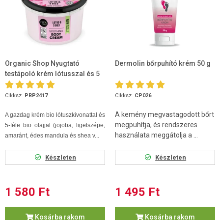
Organic Shop Nyugtató
Dermolin bőrpuhító krém 50 g
testápoló krém lótusszal és 5
olajjal 250 ml
Cikksz.
PRP2417
Cikksz.
CP026
A kemény megvastagodott bőrt
A gazdag krém bio lótuszkivonattal és
megpuhítja, és rendszeres
5-féle bio olajjal (jojoba, ligetszépe,
használata meggátolja a ...
amaránt, édes mandula és shea v...
Készleten
Készleten
1 580 Ft
1 495 Ft
Kosárba rakom
Kosárba rakom