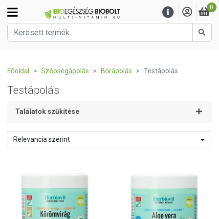
0
Kere
Főoldal
Szépségápolás
Bőrápolás
Testápolás
Testápolás
Találatok szűkítése
Relevancia szerint