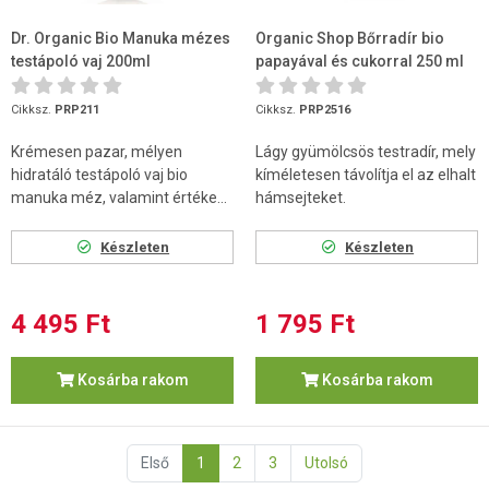
Dr. Organic Bio Manuka mézes
Organic Shop Bőrradír bio
testápoló vaj 200ml
papayával és cukorral 250 ml
Cikksz.
PRP211
Cikksz.
PRP2516
Krémesen pazar, mélyen
Lágy gyümölcsös testradír, mely
hidratáló testápoló vaj bio
kíméletesen távolítja el az elhalt
manuka méz, valamint értéke...
hámsejteket.
Készleten
Készleten
4 495 Ft
1 795 Ft
Kosárba rakom
Kosárba rakom
Első
1
2
3
Utolsó