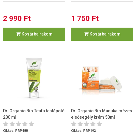
2 990 Ft
1 750 Ft
Kosárba rakom
Kosárba rakom
Dr. Organic Bio Teafa testápoló
Dr. Organic Bio Manuka mézes
200 ml
elsősegély krém 50ml
Cikksz.
PRP488
Cikksz.
PRP192