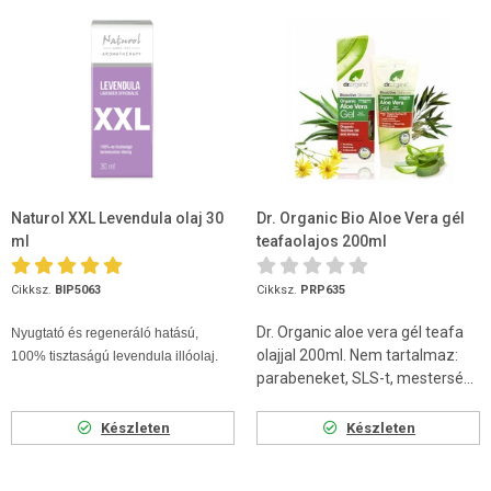
Naturol XXL Levendula olaj 30
Dr. Organic Bio Aloe Vera gél
ml
teafaolajos 200ml
Cikksz.
BIP5063
Cikksz.
PRP635
Dr. Organic aloe vera gél teafa
Nyugtató és regeneráló hatású,
olajjal 200ml. Nem tartalmaz:
100% tisztaságú levendula illóolaj.
parabeneket, SLS-t, mestersé...
Készleten
Készleten