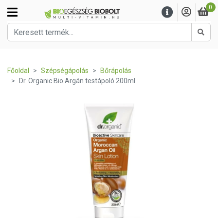
0
Kere
Főoldal
Szépségápolás
Bőrápolás
Dr. Organic Bio Argán testápoló 200ml