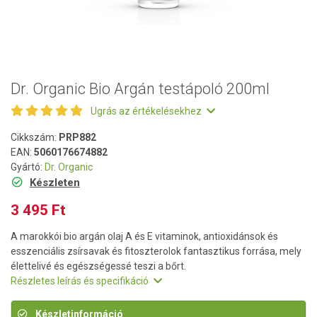
Dr. Organic Bio Argán testápoló 200ml
Ugrás az értékelésekhez
Cikkszám:
PRP882
EAN:
5060176674882
Gyártó:
Dr. Organic
Készleten
3 495 Ft
A marokkói bio argán olaj A és E vitaminok, antioxidánsok és
esszenciális zsírsavak és fitoszterolok fantasztikus forrása, mely
élettelivé és egészségessé teszi a bőrt.
Részletes leírás és specifikáció
Készletinformáció