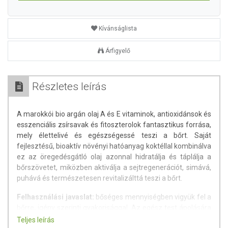
Kívánságlista
Árfigyelő
Részletes leírás
A marokkói bio argán olaj A és E vitaminok, antioxidánsok és
esszenciális zsírsavak és fitoszterolok fantasztikus forrása,
mely élettelivé és egészségessé teszi a bőrt. Saját
fejlesztésű, bioaktív növényi hatóanyag koktéllal kombinálva
ez az öregedésgátló olaj azonnal hidratálja és táplálja a
bőrszövetet, miközben aktiválja a sejtregenerációt, simává,
puhává és természetesen revitalizálttá teszi a bőrt.
Felhasználási javaslat:
bőséges mennyiségben vigyük fel a
bőrre, igény szerinti gyakorisággal. Az egész test ápolására
alkalmas.
Teljes leírás