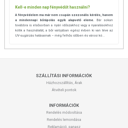
Kell-e minden nap fényvédőt használni?
A fényvédelem ma már nem csupán szezonális kérdés, hanem
a mindennapi bőrápolás egyik alapvető eleme.
Bár sokan
továbbra is elsősorban a nyári időszakhoz vagy a nyaralásokhoz
kötik a használatát, a bőr valójában egész évben ki van téve az
UV-sugárzás hatásainak – még felhős időben és városi kö...
SZÁLLÍTÁSI INFORMÁCIÓK
Házhozszállítás, Árak
Átvételi pontok
INFORMÁCIÓK
Rendelés módosítása
Rendelés lemondása
Reklamáció, panasz