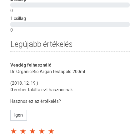
vagy sérült bőrfelületen! Ne használja a készítményt, ha az
összetevők bármelyikére érzékeny vagy allergiás! Ha kiütés
0
jelentkezik, függessze fel a használatát! Gyermekektől elzárva
1 csillag
tartandó.
0
Legújabb értékelés
Vendég felhasználó
Dr. Organic Bio Argán testápoló 200ml
(2018. 12. 19.)
0
ember találta ezt hasznosnak
Hasznos ez az értékelés?
Igen