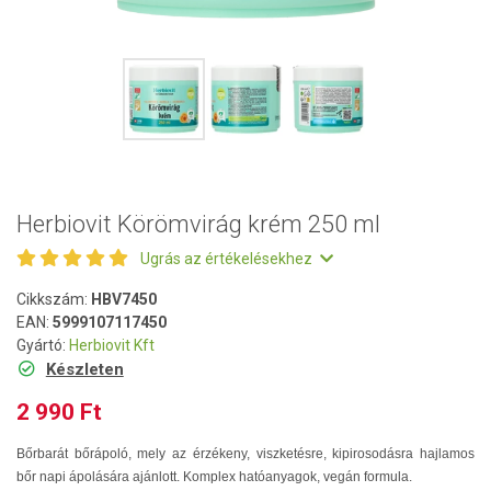
Herbiovit Körömvirág krém 250 ml
Ugrás az értékelésekhez
Cikkszám:
HBV7450
EAN:
5999107117450
Gyártó:
Herbiovit Kft
Készleten
2 990 Ft
Bőrbarát bőrápoló, mely az érzékeny, viszketésre, kipirosodásra hajlamos
bőr napi ápolására ajánlott. Komplex hatóanyagok, vegán formula.