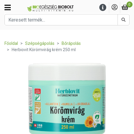
0
Kere
Főoldal
Szépségápolás
Bőrápolás
Herbiovit Körömvirág krém 250 ml