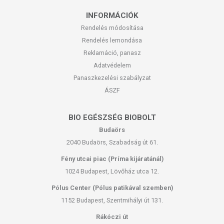
Tárolás:
10-25 °C hőmérsékleten, fénytől és hőtől távol tartandó.
INFORMÁCIÓK
Rendelés módosítása
Figyelmeztetés:
A szemmel, a nyálkahártyákkal és a nyílt sebekkel
való érintkezést kerülje! Kizárólag külső használatra!
Rendelés lemondása
Reklamáció, panasz
Gyártó:
Herbiovit Kft.
Adatvédelem
Panaszkezelési szabályzat
A termék belső fogyasztásra nem alkalmas. A termék nem gyógyít
ÁSZF
betegségeket. A termék nem az orvosi kezelés helyettesítésére
alkalmas. Betegség esetén használatát beszélje meg
kezelőorvosával! Kerülni kell a szembejutást. Az ajánlott napi
BIO EGÉSZSÉG BIOBOLT
alkalmazási mennyiséget ne lépje túl! Ne használja irritált vagy sérült
Budaörs
bőrfelületen! Ne használja a készítményt, ha az összetevők
2040 Budaörs, Szabadság út 61.
bármelyikére érzékeny vagy allergiás! Ha kiütés jelentkezik,
függessze fel a használatát! Gyermekektől elzárva tartandó.
Fény utcai piac (Príma kijáratánál)
1024 Budapest, Lövőház utca 12.
Pólus Center (Pólus patikával szemben)
1152 Budapest, Szentmihályi út 131.
Rákóczi út