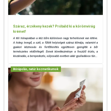
is igaz, hogy a masszírozás elősegíti a krémben levő hatóanyagok
felszívódását.
vegán | bőrgyógyászatilag tesztelt | állatkísérlet-mentes | kellemes
illat
Száraz, érzékeny kezek? Próbáld ki a körömvirág
krémet!
Meglévő egészségügyi panaszok esetén mindenképpen konzultálj
A téli hónapokban a kéz bőre különösen nagy terhelésnek van kitéve.
kezelőorvosoddal a körömvirág kenőcs használata előtt. Ha bármilyen
A hideg levegő, a szél, a fűtött helyiségek száraz klímája, valamint a
kérdés felmerül a körömvirág kenőcsünkkel, vagy bármely más
gyakori kézmosás és fertőtlenítés együttesen gyengítik a bőr
termékünkkel kapcsolatban, keress minket bizalommal
természetes védőrétegét. Ennek következménye a feszülő érzés, a
elérhetőségeinken.
kiszáradás, a berepedezés, súlyosabb esetben akár gyulladásos tün...
Bőrápolás, natúr kozmetikumok