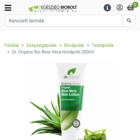
0
Kere
Főoldal
Szépségápolás
Bőrápolás
Testápolás
Dr. Organic Bio Aloe Vera testápoló 200ml