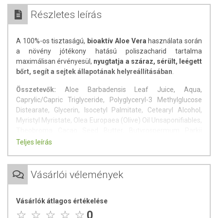
Részletes leírás
A 100%-os tisztaságú,
bioaktív Aloe Vera
használata során
a növény jótékony hatású poliszacharid tartalma
maximálisan érvényesül,
nyugtatja a száraz, sérült, leégett
bőrt, segít a sejtek állapotának helyreállításában
.
Összetevők:
Aloe Barbadensis Leaf Juice, Aqua,
Caprylic/Capric Triglyceride, Polyglyceryl-3 Methylglucose
Distearate, Glycerin, Isocetyl Palmitate, Cetearyl Alcohol,
Myristyl Myristate, Olea Europaea (Olive) Oil Unsaponifiables,
Theobroma Cacao Seed Butter, Butyrospermum Parkii
Butter, Glyceryl Caprylate, Tocopherol, Helianthus Annuus
Teljes leírás
Seed Oil, Glycyrrhetinic Acid, Retinyl Palmitate, Xanthan
Gum, Chondrus Crispus Extract, Aroma, Sodium Benzoate,
Potassium Sorbate, Sodium Phytate, Citral, Limonene
Vásárlói vélemények
Nem tartalmaz parabeneket, SLS-t, mesterséges
színezéket, illatanyagot és tartósítószert.
Vásárlók átlagos értékelése
0
Minőségét megőrzi:
A dobozon jelzett hónap végéig