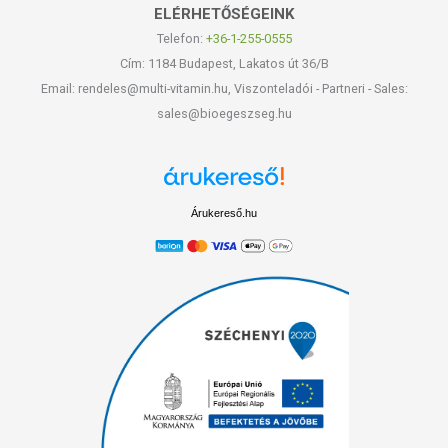
ELÉRHETŐSÉGEINK
Telefon:
+36-1-255-0555
Cím: 1184 Budapest, Lakatos út 36/B
Email: rendeles@multi-vitamin.hu, Viszonteladói - Partneri - Sales:
sales@bioegeszseg.hu
Árukereső.hu