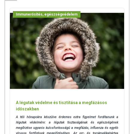
Immunerősítés, egészségvédelem
A légutak védelme és tisztítása a megfázásos
időszakban
A téli hónapokra készülve érdemes extra figyelmet fordítanunk a
légutak védelmére: a légutak
tisztaságának és egészségének
megőrzése ugyanis kulcsfontosságú a megfázás, influenza és egyéb
vírusos fertőzések megelőzésében. Az orr- és toroknyálkahártya