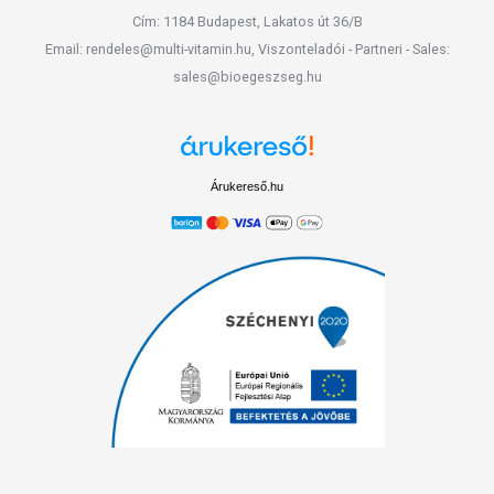
Cím: 1184 Budapest, Lakatos út 36/B
Email: rendeles@multi-vitamin.hu, Viszonteladói - Partneri - Sales:
sales@bioegeszseg.hu
Árukereső.hu