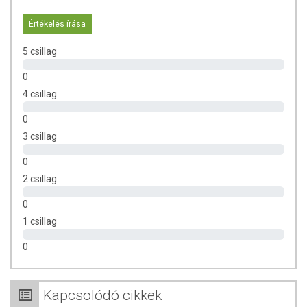
csomagolásán találják meg.
Értékelés írása
5 csillag
0
4 csillag
0
3 csillag
0
2 csillag
0
1 csillag
0
Kapcsolódó cikkek