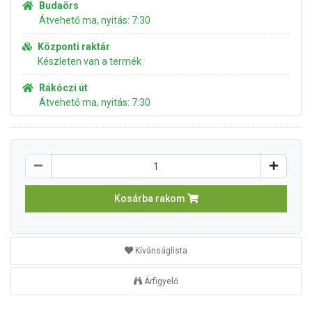
Budaörs
Átvehető ma, nyitás: 7:30
Központi raktár
Készleten van a termék
Rákóczi út
Átvehető ma, nyitás: 7:30
Kosárba rakom
Kívánságlista
Árfigyelő