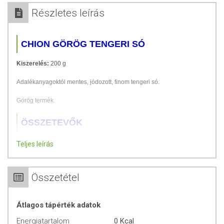
Részletes leírás
CHION GÖRÖG TENGERI SÓ
Kiszerelés:
200 g
Adalékanyagoktól mentes, jódozott, finom tengeri só.
Görög termék.
ÖSSZETEVŐK
tengeri só, kálium-jodid 40-60 PPM, stabilizátor: nátrium-karbonát
Teljes leírás
0,1%, magnézium-karbonát-ig 0,5%
Átlagos tápérték 100 g termék esetén:
Összetétel
Energia: 0 kJ/0 kcal
Zsír: 0 g
Átlagos tápérték adatok
ebből telített zsírsavak: 0 g
Energiatartalom
0 Kcal
Szénhidrát: 0 g