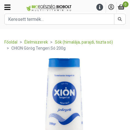
0
Kere
Főoldal
Élelmiszerek
Sók (himalája, parajdi, tiszta só)
CHION Görög Tengeri Só 200g