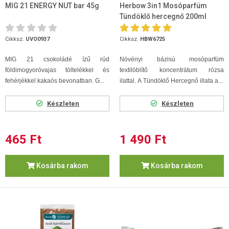
MIG 21 ENERGY NUT bar 45g
Herbow 3in1 Mosóparfüm
Tündöklő hercegnő 200ml
40mosás
Cikksz.
UVO0937
Cikksz.
HBW6725
MIG 21 csokoládé ízű rúd
Növényi bázisú mosóparfüm
földimogyoróvajas töltelékkel és
textilöblítő koncentrátum rózsa
fehérjékkel kakaós bevonatban. G...
ilattal.
A Tündöklő Hercegnő illata
a...
Készleten
Készleten
465 Ft
1 490 Ft
Kosárba rakom
Kosárba rakom