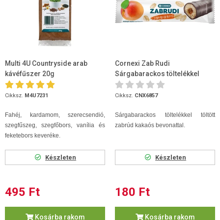
Multi 4U Countryside arab
Cornexi Zab Rudi
kávéfűszer 20g
Sárgabarackos töltelékkel
kakaós bevonattal 30 g
Cikksz.
M4U7231
Cikksz.
CNX6857
Fahéj, kardamom, szerecsendió,
Sárgabarackos töltelékkel töltött
szegfűszeg, szegfőbors, vanília és
zabrúd kakaós bevonattal.
feketebors keveréke.
Készleten
Készleten
495 Ft
180 Ft
Kosárba rakom
Kosárba rakom