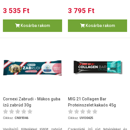
3 535 Ft
3 795 Ft
Kosárba rakom
Kosárba rakom
Cornexi Zabrudi - Mákos guba
MIG 21 Collagen Bar
ízű zabrúd 30g
Proteinszelet kakaós 45g
Cikksz.
CNX9346
Cikksz.
UVO0425
Vaníliaízű töltelékkel töltött zabrúd
Csokoládé ízű rúd fehérjékkel és