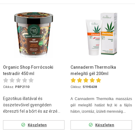
Organic Shop Forrócsoki
Cannaderm Thermolka
testradír 450 ml
melegítő gél 200ml
Cikksz.
PRP2110
Cikksz.
SYH5638
Egzotikus illatával és
A Cannaderm Thermolka masszázs
összetevőivel gyengéden
gél melegítő hatást fejt ki a fájós
ébreszti fel a bőrt és az érzé...
háton, izomláz, ízületi merevség...
Készleten
Készleten