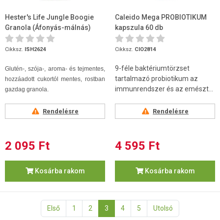
Hester's Life Jungle Boogie
Caleido Mega PROBIOTIKUM
Granola (Áfonyás-málnás)
kapszula 60 db
300g
Cikksz.
ISH2624
Cikksz.
CIO2814
9-féle baktériumtörzset
Glutén-, szója-, aroma- és tejmentes,
tartalmazó probiotikum az
hozzáadott cukortól mentes, rostban
immunrendszer és az emészt...
gazdag granola.
Rendelésre
Rendelésre
2 095 Ft
4 595 Ft
Kosárba rakom
Kosárba rakom
Első
1
2
3
4
5
Utolsó