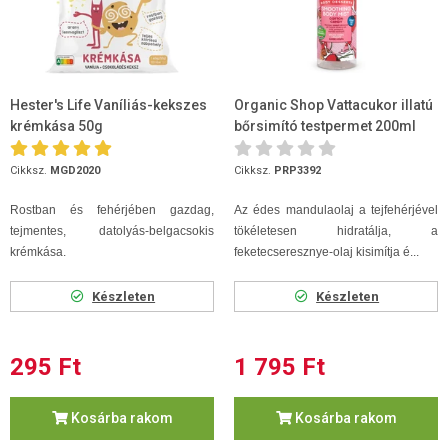
Hester's Life Vaníliás-kekszes
Organic Shop Vattacukor illatú
krémkása 50g
bőrsimító testpermet 200ml
Cikksz.
MGD2020
Cikksz.
PRP3392
Rostban és fehérjében gazdag,
Az édes mandulaolaj a tejfehérjével
tejmentes, datolyás-belgacsokis
tökéletesen hidratálja, a
krémkása.
feketecseresznye-olaj kisimítja é...
Készleten
Készleten
295 Ft
1 795 Ft
Kosárba rakom
Kosárba rakom