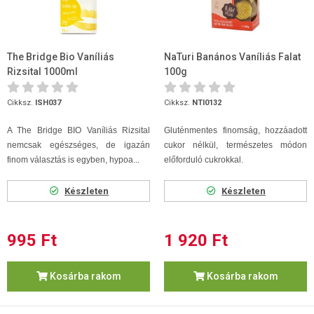
The Bridge Bio Vaníliás
NaTuri Banános Vaníliás Falat
Rizsital 1000ml
100g
Cikksz.
ISH037
Cikksz.
NTI0132
A The Bridge BIO Vaníliás Rizsital
Gluténmentes finomság, hozzáadott
nemcsak egészséges, de igazán
cukor nélkül, természetes módon
finom választás is egyben, hypoa...
előforduló cukrokkal.
Készleten
Készleten
995 Ft
1 920 Ft
Kosárba rakom
Kosárba rakom