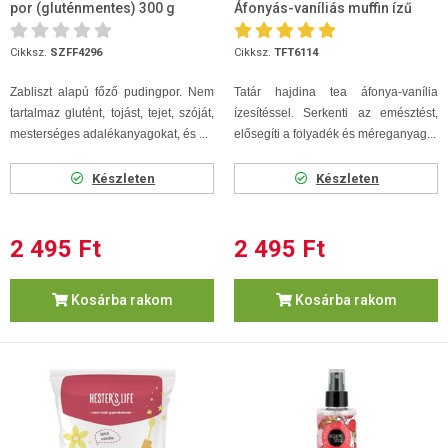
por (gluténmentes) 300 g
Áfonyás-vaníliás muffin ízű
Cikksz.
SZFF4296
Cikksz.
TFT6114
Zabliszt alapú főző pudingpor. Nem
Tatár hajdina tea áfonya-vanília
tartalmaz glutént, tojást, tejet, szóját,
ízesítéssel. Serkenti az emésztést,
mesterséges adalékanyagokat, és ...
elősegíti a folyadék és méreganyag...
Készleten
Készleten
2 495 Ft
2 495 Ft
Kosárba rakom
Kosárba rakom