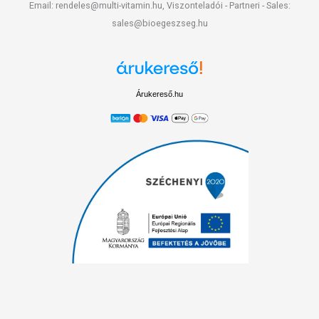
Email: rendeles@multi-vitamin.hu, Viszonteladói - Partneri - Sales:
sales@bioegeszseg.hu
Árukereső.hu