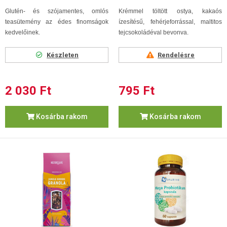
Glutén- és szójamentes, omlós
Krémmel töltött ostya, kakaós
teasütemény az édes finomságok
ízesítésű, fehérjeforrással, maltitos
kedvelőinek.
tejcsokoládéval bevonva.
Készleten
Rendelésre
2 030 Ft
795 Ft
Kosárba rakom
Kosárba rakom