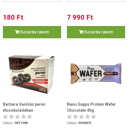
180 Ft
7 990 Ft
Kosárba rakom
Kosárba rakom
Barbara Vaníliás perec
Nano Supps Protein Wafer
étcsokoládéban
Chocolate 40g
(Gluténmentes) 150 g
Cikksz.
GBT1098
Cikksz.
EDK8473