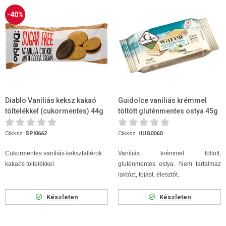
-40%
Diablo Vaníliás keksz kakaó
Guidolce vaníliás krémmel
töltelékkel (cukormentes) 44g
töltött gluténmentes ostya 45g
Cikksz.
SPI0662
Cikksz.
HUG0060
Cukormentes vaníliás keksztallérok
Vaníliás krémmel töltött,
kakaós töltelékkel.
gluténmentes ostya. Nem tartalmaz
laktózt, tojást, élesztőt.
Készleten
Készleten