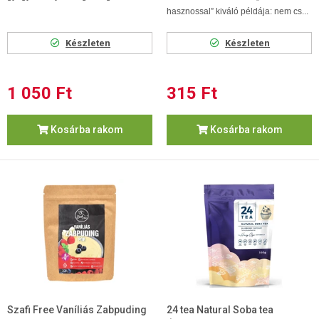
hasznossal” kiváló példája: nem cs...
Készleten
Készleten
1 050 Ft
315 Ft
Kosárba rakom
Kosárba rakom
Szafi Free Vaníliás Zabpuding
24 tea Natural Soba tea