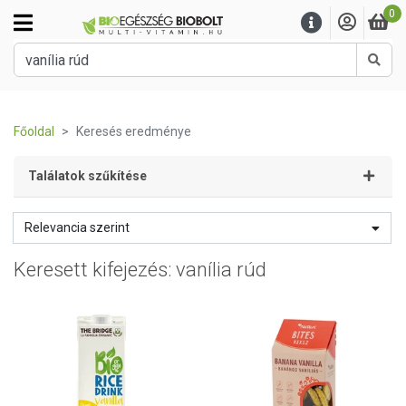
0
Kere
Főoldal
Keresés eredménye
Találatok szűkítése
Relevancia szerint
Keresett kifejezés: vanília rúd