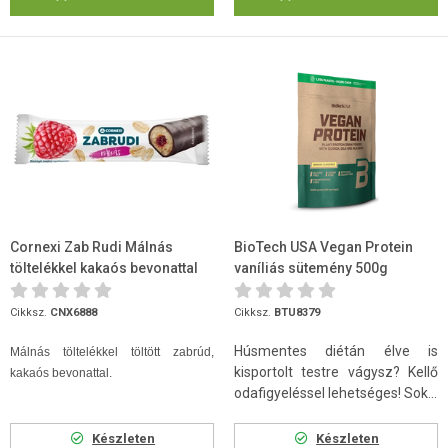
Cornexi Zab Rudi Málnás
BioTech USA Vegan Protein
töltelékkel kakaós bevonattal
vaníliás sütemény 500g
30 g
Cikksz.
CNX6888
Cikksz.
BTU8379
Húsmentes diétán élve is
Málnás töltelékkel töltött zabrúd,
kisportolt testre vágysz? Kellő
kakaós bevonattal.
odafigyeléssel lehetséges! Sok...
Készleten
Készleten