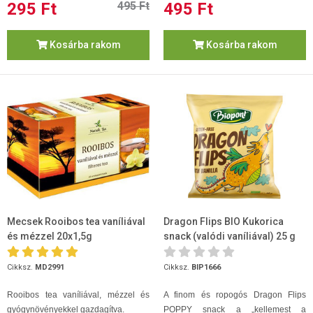
295 Ft
495 Ft
495 Ft
Kosárba rakom
Kosárba rakom
Mecsek Rooibos tea vaníliával
Dragon Flips BIO Kukorica
és mézzel 20x1,5g
snack (valódi vaníliával) 25 g
Cikksz.
MD2991
Cikksz.
BIP1666
Rooibos tea vaníliával, mézzel és
A finom és ropogós Dragon Flips
gyógynövényekkel gazdagítva.
POPPY snack a „kellemest a