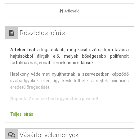
Árfigyelő
Részletes leírás
A
fehér teát
a legfiatalabb, még kicsit szőrös kora tavaszi
hajtásokból állítják elő, melyek bőségesebb polifenolt
tartalmaznak, emiatt remek antioxidánsok.
Hatékony védelmet nyújthatnak a szervezetben képződő
szabadgyökök ellen, így késleltethetik a sejtek oxidációs
eredetű öregedését.
Naponta 2 csésze tea fogyasztása javasolt.
Az étrend-kiegészítők az érvényben levő európai uniós
Teljes leírás
szabályozás szerint élelmiszereknek minősülnek, amelyek a
hagyományos étrend kiegészítését szolgálják, és koncentrált
formában tartalmaznak tápanyagokat. Bár az étrend-
Vásárlói vélemények
kiegészítők kedvező élettani hatással rendelkezhetnek, amely