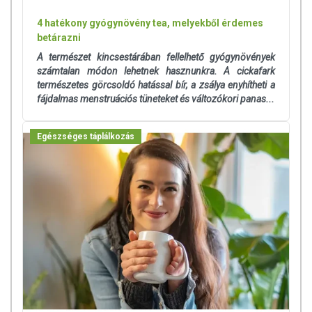
4 hatékony gyógynövény tea, melyekből érdemes
betárazni
A természet kincsestárában fellelhető gyógynövények
számtalan módon lehetnek hasznunkra. A cickafark
természetes görcsoldó hatással bír, a zsálya enyhítheti a
fájdalmas menstruációs tüneteket és változókori panas...
Egészséges táplálkozás