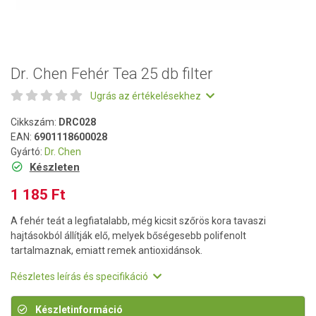
Dr. Chen Fehér Tea 25 db filter
Ugrás az értékelésekhez
Cikkszám:
DRC028
EAN:
6901118600028
Gyártó:
Dr. Chen
Készleten
1 185 Ft
A fehér teát a legfiatalabb, még kicsit szőrös kora tavaszi
hajtásokból állítják elő, melyek bőségesebb polifenolt
tartalmaznak, emiatt remek antioxidánsok.
Részletes leírás és specifikáció
Készletinformáció