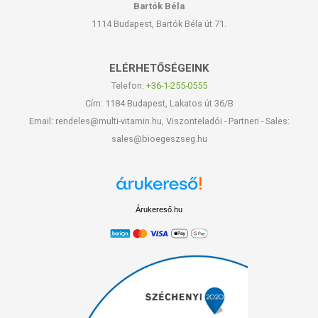
Bartók Béla
1114 Budapest, Bartók Béla út 71.
ELÉRHETŐSÉGEINK
Telefon:
+36-1-255-0555
Cím: 1184 Budapest, Lakatos út 36/B
Email: rendeles@multi-vitamin.hu, Viszonteladói - Partneri - Sales:
sales@bioegeszseg.hu
Árukereső.hu