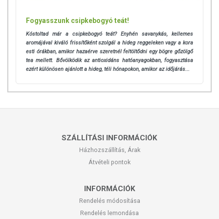
Fogyasszunk csipkebogyó teát!
Kóstoltad már a csipkebogyó teát? Enyhén savanykás, kellemes
aromájával kiváló frissítőként szolgál a hideg reggeleken vagy a kora
esti órákban, amikor hazaérve szeretnél feltöltődni egy bögre gőzölgő
tea mellett. Bővölködik az antioxidáns hatóanyagokban, fogyasztása
ezért különösen ajánlott a hideg, téli hónapokon, amikor az időjárás...
SZÁLLÍTÁSI INFORMÁCIÓK
Házhozszállítás, Árak
Átvételi pontok
INFORMÁCIÓK
Rendelés módosítása
Rendelés lemondása