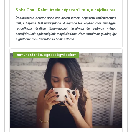
Soba Cha - Kelet-Ázsia népszerű itala, a hajdina tea
Írásunkban a Keleten soba cha néven ismert, népszerű koffeinmentes
italt, a hajdina teát mutatjuk be. A hajdina tea enyhén diós ízvilággal
rendelkezik, értékes tápanyagokat tartalmaz és számos módon
hozzájárulunk egészségünk megóvásához. Nem tartalmaz glutént, így
a gluténmentes étrendbe is beilleszthető.
Immunerősítés, egészségvédelem