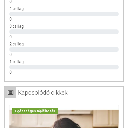
0
4 csillag
0
3 csillag
0
2 csillag
0
1 csillag
0
Kapcsolódó cikkek
Egészséges táplálkozás