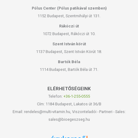
Pólus Center (Pólus patikával szemben)
1152 Budapest, Szentmihályi út 131.
Rákóczi út
1072 Budapest, Rákóczi út 10.
Szent István körút
1137 Budapest, Szent István Körút 18.
Bartók Béla
1114 Budapest, Bartók Béla út 71.
ELÉRHETŐSÉGEINK
Telefon:
+36-1-255-0555
Cím: 1184 Budapest, Lakatos út 36/B
Email: rendeles@multi-vitamin.hu, Viszonteladói - Partneri - Sales:
sales@bioegeszseg.hu