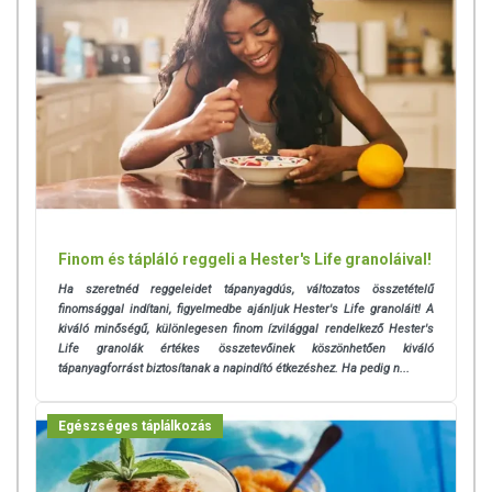
Finom és tápláló reggeli a Hester's Life granoláival!
Ha szeretnéd reggeleidet tápanyagdús, változatos összetételű
finomsággal indítani, figyelmedbe ajánljuk Hester's Life granoláit! A
kiváló minőségű, különlegesen finom ízvilággal rendelkező Hester's
Life granolák értékes összetevőinek köszönhetően kiváló
tápanyagforrást biztosítanak a napindító étkezéshez. Ha pedig n...
Egészséges táplálkozás