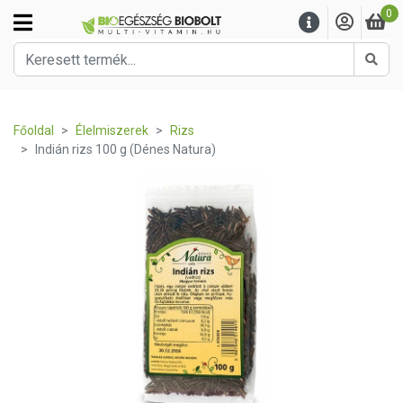
0
Kere
Főoldal
Élelmiszerek
Rizs
Indián rizs 100 g (Dénes Natura)