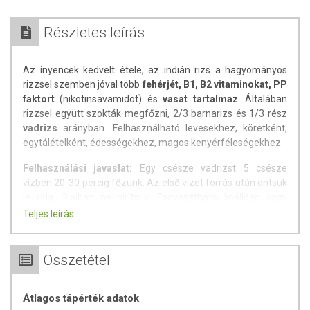
Részletes leírás
Az ínyencek kedvelt étele, az indián rizs a hagyományos
rizzsel szemben jóval több
fehérjét, B1, B2 vitaminokat, PP
faktort
(nikotinsavamidot) és
vasat tartalmaz
. Általában
rizzsel együtt szokták megfőzni, 2/3 barnarizs és 1/3 rész
vadrizs
arányban. Felhasználható levesekhez, köretként,
egytálételként, édességekhez, magos kenyérféleségekhez.
Felhasználási javaslat:
Egy csésze vadrizst 5 csésze
vízben 20-30 percig főzünk. Az első vizet forrás után öntsük
le róla. Olajban ne pirítsuk. Fogyasztható önállóan vagy
megfőzve más rizsfajtákkal keverve. Glutént is felhasználó
Teljes leírás
üzemben készült.
Tápérték 100 g termékben:
Összetétel
Energia 1548 kJ/364 kcal
Fehérje 12,8 g
Átlagos tápérték adatok
Szénhidrát 75,6 g