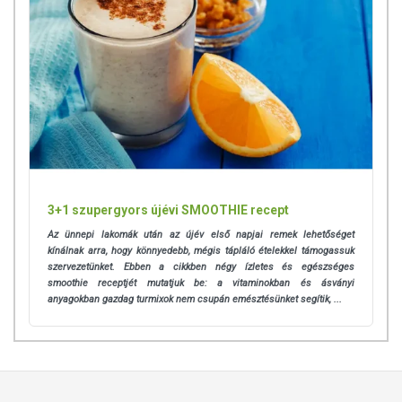
3+1 szupergyors újévi SMOOTHIE recept
Az ünnepi lakomák után az újév első napjai remek lehetőséget
kínálnak arra, hogy könnyedebb, mégis tápláló ételekkel támogassuk
szervezetünket. Ebben a cikkben négy ízletes és egészséges
smoothie receptjét mutatjuk be: a vitaminokban és ásványi
anyagokban gazdag turmixok nem csupán emésztésünket segítik, ...