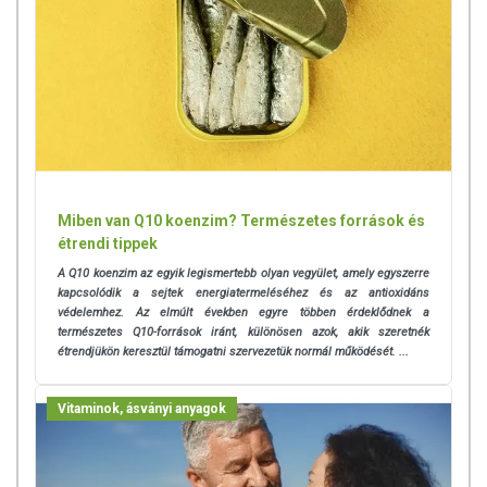
Miben van Q10 koenzim? Természetes források és
étrendi tippek
A Q10 koenzim az egyik legismertebb olyan vegyület, amely egyszerre
kapcsolódik a sejtek energiatermeléséhez és az antioxidáns
védelemhez. Az elmúlt években egyre többen érdeklődnek a
természetes Q10-források iránt, különösen azok, akik szeretnék
étrendjükön keresztül támogatni szervezetük normál működését. ...
Vitaminok, ásványi anyagok