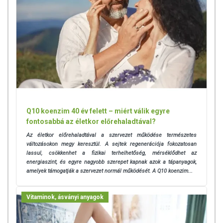
Q10 koenzim 40 év felett – miért válik egyre
fontosabbá az életkor előrehaladtával?
Az életkor előrehaladtával a szervezet működése természetes
változásokon megy keresztül. A sejtek regenerációja fokozatosan
lassul, csökkenhet a fizikai terhelhetőség, mérséklődhet az
energiaszint, és egyre nagyobb szerepet kapnak azok a tápanyagok,
amelyek támogatják a szervezet normál működését. A Q10 koenzim...
Vitaminok, ásványi anyagok