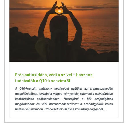
Erős antioxidáns, védi a szívet - Hasznos
tudnivalók a Q10-koenzimről
A Q10-koenzim hatékony segítséget nyújthat az érelmeszesedés
megelőzésében, továbbá a magas vérnyomás, valamint a szívinfarktus
kockázatának csökkentésében. Hozzájárul a bőr szépségének
megóvásához és védi immunrendszerünket a szabadgyökök káros
hatásaival szemben.
Szervezetünk 30 éves korunking nagyjából ...