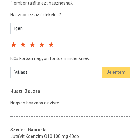
vagy allergiás! Kisgyermektől elzárva tartandó!
1
ember találta ezt hasznosnak
Hasznos ez az értékelés?
Igen
Idős korban nagyon fontos mindenkinek.
Válasz
Jelentem
Huszti Zsuzsa
Nagyon hasznos a szívre.
Szeifert Gabriella
JutaVit Koenzim Q10 100 mg 40db