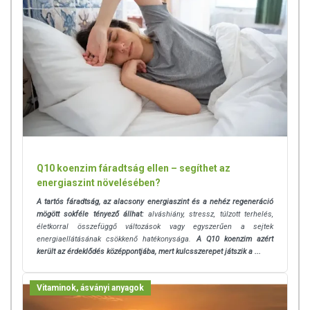
Q10 koenzim fáradtság ellen – segíthet az
energiaszint növelésében?
A tartós fáradtság, az alacsony energiaszint és a nehéz regeneráció
mögött sokféle tényező állhat:
alváshiány, stressz, túlzott terhelés,
életkorral összefüggő változások vagy egyszerűen a sejtek
energiaellátásának csökkenő hatékonysága.
A Q10 koenzim azért
került az érdeklődés középpontjába, mert kulcsszerepet játszik a ...
Vitaminok, ásványi anyagok