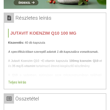
Részletes leírás
JUTAVIT KOENZIM Q10 100 MG
Kiszerelés:
40 db kapszula
A specifikációban szereplő adatok 1 db kapszulára vonatkoznak.
A Jutavit Koenzim Q10 +E-vitamin kapszula
100mg koenzim Q10
-et
és
35 mg E-vitamin
t tartalmazó étrend-kiegészítő készítmény.
A
Q10
a sejtekben, különösen azok mitokondriumában található
anyag. Termelődése az életkor előrehaladtával csökkenhet. Az
E-
Teljes leírás
vitamin
hozzájárul a sejtek oxidatív stresszel szembeni védelméhez.
Adagolás:
Napi 1 kapszulát reggel egészben vízzel lenyelni.
Összetétel
ÖSSZETÉTEL