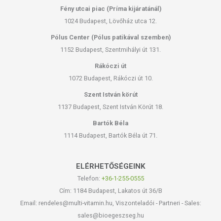
Fény utcai piac (Príma kijáratánál)
1024 Budapest, Lövőház utca 12.
Pólus Center (Pólus patikával szemben)
1152 Budapest, Szentmihályi út 131.
Rákóczi út
1072 Budapest, Rákóczi út 10.
Szent István körút
1137 Budapest, Szent István Körút 18.
Bartók Béla
1114 Budapest, Bartók Béla út 71.
ELÉRHETŐSÉGEINK
Telefon:
+36-1-255-0555
Cím: 1184 Budapest, Lakatos út 36/B
Email: rendeles@multi-vitamin.hu, Viszonteladói - Partneri - Sales:
sales@bioegeszseg.hu