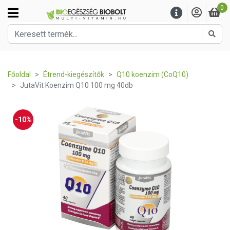
0
Kere
Főoldal
Étrend-kiegészítők
Q10 koenzim (CoQ10)
JutaVit Koenzim Q10 100 mg 40db
-10%