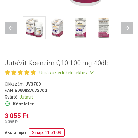
Previous
Next
JutaVit Koenzim Q10 100 mg 40db
Ugrás az értékelésekhez
Cikkszám:
JV3700
EAN:
5999887073700
Gyártó:
Jutavit
Készleten
3 055 Ft
3 395 Ft
Akció lejár:
2 nap, 11:51:08