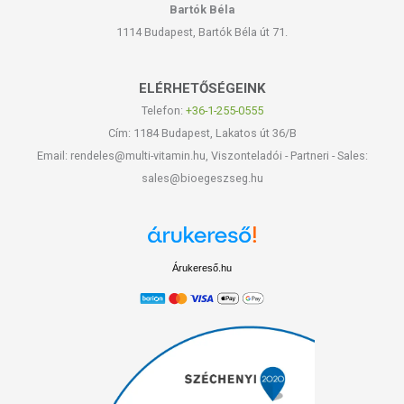
Bartók Béla
1114 Budapest, Bartók Béla út 71.
ELÉRHETŐSÉGEINK
Telefon:
+36-1-255-0555
Cím: 1184 Budapest, Lakatos út 36/B
Email: rendeles@multi-vitamin.hu, Viszonteladói - Partneri - Sales:
sales@bioegeszseg.hu
Árukereső.hu