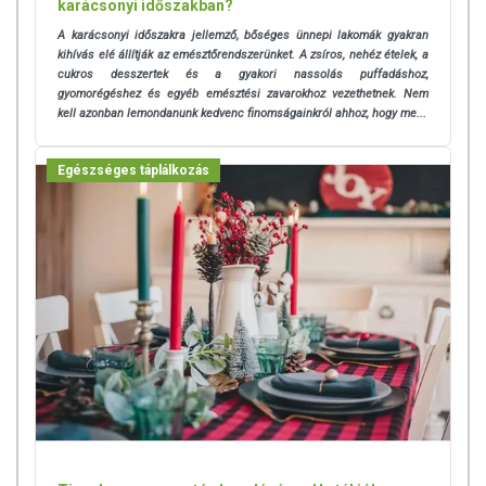
karácsonyi időszakban?
A karácsonyi időszakra jellemző, bőséges ünnepi lakomák gyakran
kihívás elé állítják az emésztőrendszerünket. A zsíros, nehéz ételek, a
cukros desszertek és a gyakori nassolás puffadáshoz,
gyomorégéshez és egyéb emésztési zavarokhoz vezethetnek. Nem
kell azonban lemondanunk kedvenc finomságainkról ahhoz, hogy me...
Egészséges táplálkozás