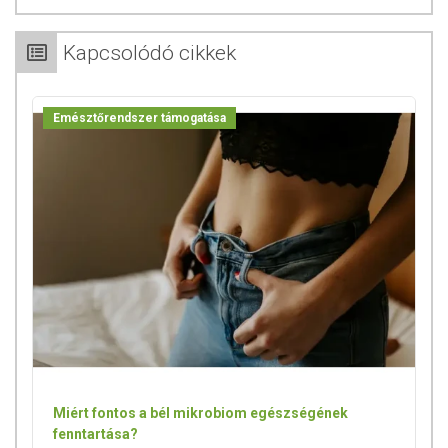
Kapcsolódó cikkek
Emésztőrendszer támogatása
Miért fontos a bél mikrobiom egészségének
fenntartása?