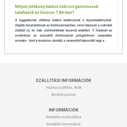
Milyen jótékony hatású mikroorganizmusok
találhatók az Emóció 7.84-ben?
A leggyakoribb jótékony hatású baktériumok a tejsavbaktériumok.
Régóta használatosak az élelmiszeriparban, mivel képesek a cukrokat
(laktózt is) és más szénhidrátokat tejsavvá alakítani. E folyamat az
eredménye az erjesztett élelmiszerek jellegzetesen savanykás
aromája - lásd a kovászos uborkát, a savanyított káposztát vagy a ...
SZÁLLÍTÁSI INFORMÁCIÓK
Házhozszállítás, Árak
Átvételi pontok
INFORMÁCIÓK
Rendelés módosítása
Rendelés lemondása