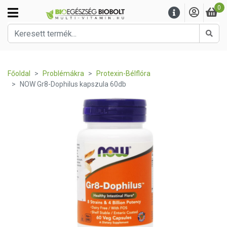
0
Kere
Főoldal
Problémákra
Protexin-Bélflóra
NOW Gr8-Dophilus kapszula 60db