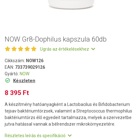
NOW Gr8-Dophilus kapszula 60db
Ugrás az értékelésekhez
Cikkszám:
NOW126
EAN:
733739029126
Gyártó:
NOW
Készleten
8 395 Ft
A készítmény hatóanyagként a Lactobacilus és Bifidobacterium
tejsav baktériumtörzsek, valamint a Streptococcus thermophilus
baktériumtörzs élő egyedeit tartalmazza, melyek a szervezetbe
jutva hatással vannak a bélrendszer mikrokörnyezetére.
Részletes leírás és specifikáció