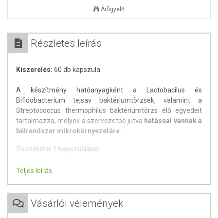
Árfigyelő
Részletes leírás
Kiszerelés:
60 db kapszula
A készítmény hatóanyagként a Lactobacilus és
Bifidobacterium tejsav baktériumtörzsek, valamint a
Streptococcus thermophilus baktériumtörzs élő egyedeit
tartalmazza, melyek a szervezetbe jutva
hatással vannak a
bélrendszer mikrokörnyezetére.
Összetétel 1 kapszulában:
- Lactobacilus acidophilus 1,2 milliárd
Teljes leírás
- Lactobacilus salivarius 600 millió
- Lactobacilus casei 600 millió
- Lactobacilus rhamnosus 600 millió
Vásárlói vélemények
- Streptococcus thermophilus 400 millió