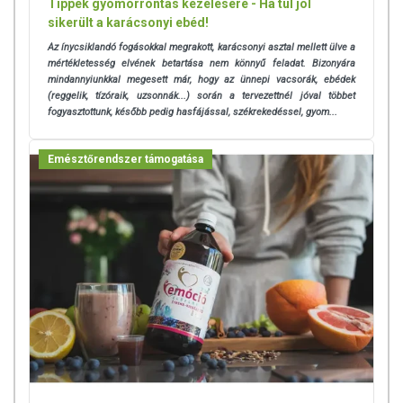
Tippek gyomorrontás kezelésére - Ha túl jól
sikerült a karácsonyi ebéd!
Az ínycsiklandó fogásokkal megrakott, karácsonyi asztal mellett ülve a
mértékletesség elvének betartása nem könnyű feladat. Bizonyára
mindannyiunkkal megesett már, hogy az ünnepi vacsorák, ebédek
(reggelik, tízóraik, uzsonnák...) során a tervezettnél jóval többet
fogyasztottunk, később pedig hasfájással, székrekedéssel, gyom...
Emésztőrendszer támogatása