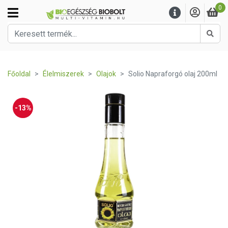
0
Kere
Főoldal
Élelmiszerek
Olajok
Solio Napraforgó olaj 200ml
-13%