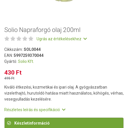
Solio Napraforgó olaj 200ml
Ugrás az értékelésekhez
Cikkszám:
SOL0044
EAN:
5997259370044
Gyártó:
Solio Kft.
430 Ft
495 Ft
Kiváló étkezési, kozmetikai és ipari olaj. A gyógyászatban
vizelethajtó, hurutoldó hatása miatt használatos, köhögés, vérhas,
vesegyulladás kezelésére.
Részletes leírás és specifikáció
Készletinformáció