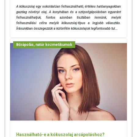
A kókuszolaj egy sokoldalúan felhasználható, értékes hatóanyagokban
gazdag növényi olaj. A konyhában és a szépségápolásban egyaránt
felhasználhatjuk, fontos azonban tisztában lennünk, melyik
felhasználási célra melyik kókuszolaj-típus a legjobb választás.
Írásunkban összegezzük a különféle kókuszolajok legfontosabb tul...
Bőrápolás, natúr kozmetikumok
Használható-e a kókuszolaj arcápoláshoz?