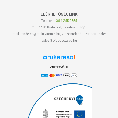
ELÉRHETŐSÉGEINK
Telefon:
+36-1-255-0555
Cím: 1184 Budapest, Lakatos út 36/B
Email: rendeles@multi-vitamin.hu, Viszonteladói - Partneri - Sales:
sales@bioegeszseg.hu
Árukereső.hu