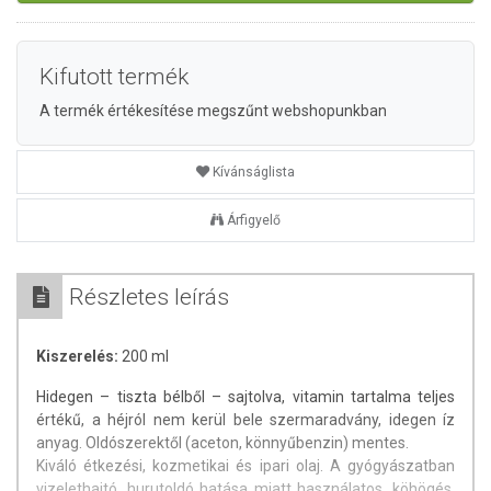
Kifutott termék
A termék értékesítése megszűnt webshopunkban
Kívánságlista
Árfigyelő
Részletes leírás
Kiszerelés:
200 ml
Hidegen – tiszta bélből – sajtolva, vitamin tartalma teljes
értékű, a héjról nem kerül bele szermaradvány, idegen íz
anyag. Oldószerektől (aceton, könnyűbenzin) mentes.
Kiváló étkezési, kozmetikai és ipari olaj. A gyógyászatban
vizelethajtó, hurutoldó hatása miatt használatos, köhögés,