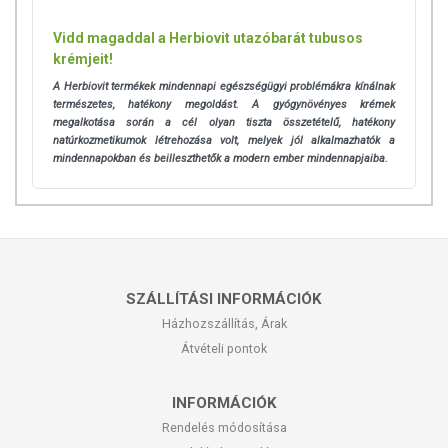
Vidd magaddal a Herbiovit utazóbarát tubusos
krémjeit!
A Herbiovit termékek mindennapi egészségügyi problémákra kínálnak
természetes, hatékony megoldást. A gyógynövényes krémek
megalkotása során a cél olyan tiszta összetételű, hatékony
natúrkozmetikumok létrehozása volt, melyek jól alkalmazhatók a
mindennapokban és beilleszthetők a modern ember mindennapjaiba.
SZÁLLÍTÁSI INFORMÁCIÓK
Házhozszállítás, Árak
Átvételi pontok
INFORMÁCIÓK
Rendelés módosítása