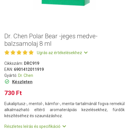
Dr. Chen Polar Bear -jeges medve-
balzsamolaj 8 ml
Ugrás az értékelésekhez
Cikkszám:
DRC919
EAN:
6901412011919
Gyártó:
Dr. Chen
Készleten
730 Ft
Eukaliptusz-, mentol-, kámfor-, menta-tartalmánál fogva remekül
alkalmazható eltérő aromaterápiás kezelésekhez, fürdők
készítéséhez és szaunázáshoz.
Részletes leírás és specifikáció