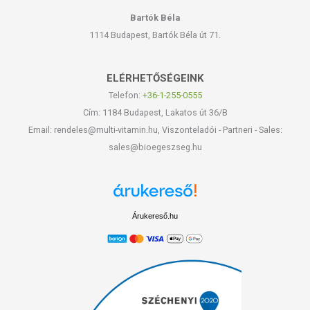
Bartók Béla
1114 Budapest, Bartók Béla út 71.
ELÉRHETŐSÉGEINK
Telefon:
+36-1-255-0555
Cím: 1184 Budapest, Lakatos út 36/B
Email: rendeles@multi-vitamin.hu, Viszonteladói - Partneri - Sales:
sales@bioegeszseg.hu
Árukereső.hu