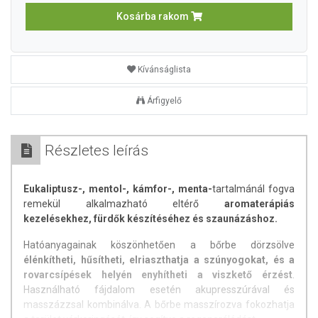
Kosárba rakom
Kívánságlista
Árfigyelő
Részletes leírás
Eukaliptusz-, mentol-, kámfor-, menta-
tartalmánál fogva
remekül alkalmazható eltérő
aromaterápiás
kezelésekhez, fürdők készítéséhez és szaunázáshoz.
Hatóanyagainak köszönhetően a bőrbe dörzsölve
élénkítheti, hűsítheti, elriaszthatja a szúnyogokat, és a
rovarcsípések helyén enyhítheti a viszkető érzést
.
Használható fájdalom esetén akupresszúrával és
masszázzsal kombinálva. A bőrbe masszírozva fokozhatja