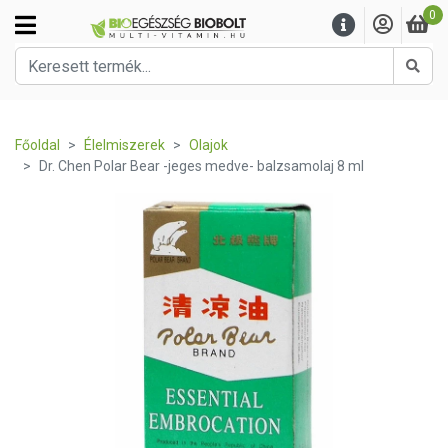
0
Kere
Főoldal
Élelmiszerek
Olajok
Dr. Chen Polar Bear -jeges medve- balzsamolaj 8 ml