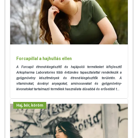
Forcapillal a hajhullás ellen
A Forcapil étrend-kiegészítő és hajápolói termékeket kifejlesztő
Arkopharma Laboratories több évtizedes tapasztalattal rendelkezik a
gyógynövény készítmények és étrend-kiegészítők területén. A
vitaminokat, ásványi anyagokat, aminosavakat és gyógynövény-
kivonatokat tartalmazó termékek használata dúsabbá és erősebbé t...
Haj, bőr, köröm