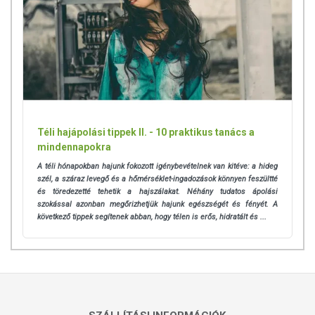
Téli hajápolási tippek II. - 10 praktikus tanács a
mindennapokra
A téli hónapokban hajunk fokozott igénybevételnek van kitéve: a hideg
szél, a száraz levegő és a hőmérséklet-ingadozások könnyen feszültté
és töredezetté tehetik a hajszálakat. Néhány tudatos ápolási
szokással azonban megőrizhetjük hajunk egészségét és fényét. A
következő tippek segítenek abban, hogy télen is erős, hidratált és ...