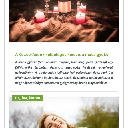
A Közép-Andok különleges kincse: a maca gyökér
A maca gyökér (lat. Lepidium meyenii, lásd még: perui ginzeng) egy
Dél-Amerika területén őshonos, adaptogén hatással rendelkező
gyógynövény. A tradicionális dél-amerikai gyógyászat évezredek óta
alkalmazza jótékony hatásaiért, az elmúlt évtizedben pedig világszerte
nagy népszerűségre tett szert a gyógynövény étrend-kiegészítők ke...
Haj, bőr, köröm