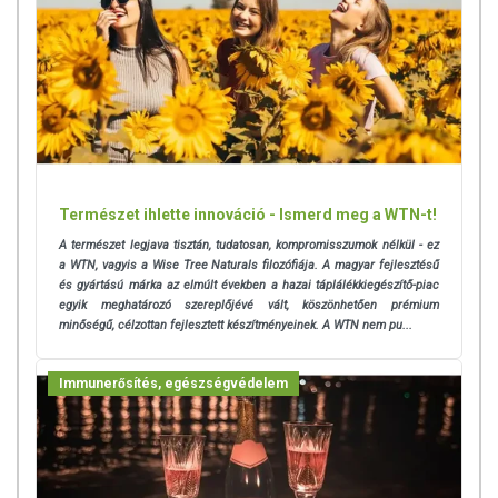
Természet ihlette innováció - Ismerd meg a WTN-t!
A természet legjava tisztán, tudatosan, kompromisszumok nélkül - ez
a
WTN, vagyis a Wise Tree Naturals filozófiája. A magyar fejlesztésű
és gyártású márka az elmúlt években a hazai táplálékkiegészítő-piac
egyik meghatározó szereplőjévé vált, köszönhetően prémium
minőségű, célzottan fejlesztett készítményeinek. A WTN nem pu...
Immunerősítés, egészségvédelem