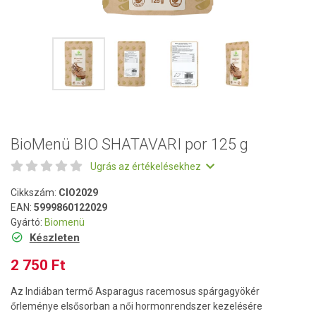
BioMenü BIO SHATAVARI por 125 g
Ugrás az értékelésekhez
Cikkszám:
CIO2029
EAN:
5999860122029
Gyártó:
Biomenü
Készleten
2 750 Ft
Az Indiában termő Asparagus racemosus spárgagyökér
őrleménye elsősorban a női hormonrendszer kezelésére