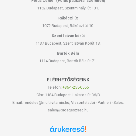
Pólus Center (Pólus patikával szemben)
1152 Budapest, Szentmihályi út 131.
Rákóczi út
1072 Budapest, Rákóczi út 10.
Szent István körút
1137 Budapest, Szent István Körút 18.
Bartók Béla
1114 Budapest, Bartók Béla út 71.
ELÉRHETŐSÉGEINK
Telefon:
+36-1-255-0555
Cím: 1184 Budapest, Lakatos út 36/B
Email: rendeles@multi-vitamin.hu, Viszonteladói - Partneri - Sales:
sales@bioegeszseg.hu