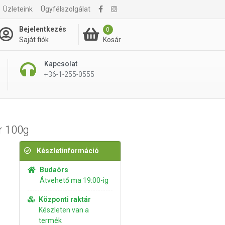
Üzleteink
Ügyfélszolgálat
2 790 Ft
Kosárba rakom
Bejelentkezés
0
Kosár
Saját fiók
Kapcsolat
+36-1-255-0555
r 100g
Készletinformáció
Budaörs
Átvehető ma 19:00-ig
Központi raktár
Készleten van a
termék