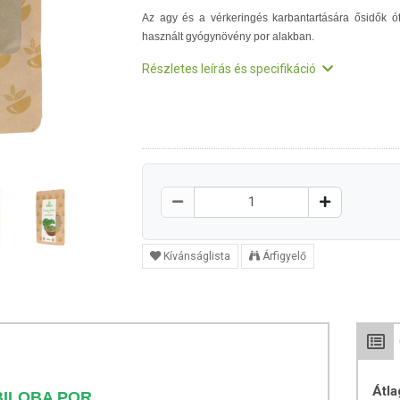
Az agy és a vérkeringés karbantartására ősidők ó
használt gyógynövény por alakban.
Részletes leírás és specifikáció
Kívánságlista
Árfigyelő
Átla
BILOBA POR