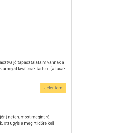
gyasztva jó tapasztalataim vannak a
k arányát kiválónak tartom (a tasak
Jelentem
ején) neten. most megint rá
ott ugyis a megirt időre kell