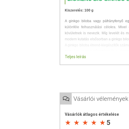
Kiszerelés: 100 g
A ginkgo biloba vagy páfrányfenyő e
különféle felhasználási célokra. Miv
kövületnek is nevezik. Míg levelét és 
modern kutatás elsősorban a ginkgo bilob
A ginkgo biloba étrend-kiegészítők számo
többsége az agyi működésre és a vérkeri
Teljes leírás
A termék használata ellenjavallt vár
véralvadási időt és hatással van a 
műtét előtt állók és cukorbetegek cs
Természetes termék lévén, a táplálk
Vásárlói vélemények
függően, illetve az idő múlásával. 
szívhatja, ezért öszeállhat, csomó
Vásárlók átlagos értékelése
darálva újra por állagúvá válik. Kérjü
5