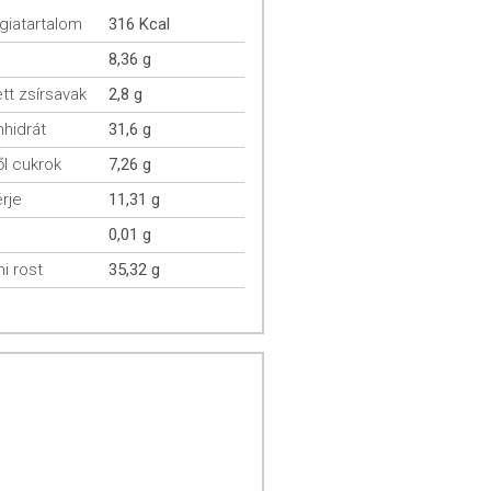
giatartalom
316 Kcal
8,36 g
ett zsírsavak
2,8 g
hidrát
31,6 g
l cukrok
7,26 g
rje
11,31 g
0,01 g
mi rost
35,32 g