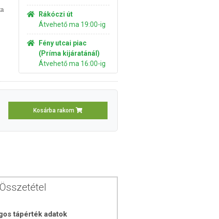
ta
Rákóczi út
Átvehető ma 19:00-ig
Fény utcai piac
(Príma kijáratánál)
Átvehető ma 16:00-ig
Kosárba rakom
Összetétel
gos tápérték adatok