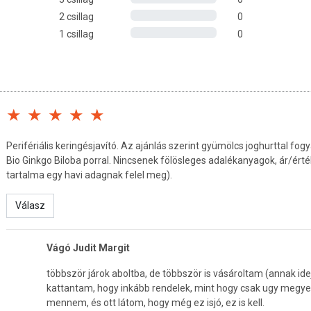
2 csillag
0
t (200 adag/csomag).
1 csillag
0
Perifériális keringésjavító. Az ajánlás szerint gyümölcs joghurttal fo
Bio Ginkgo Biloba porral. Nincsenek fölösleges adalékanyagok, ár/érté
tartalma egy havi adagnak felel meg).
Válasz
Vágó Judit Margit
többször járok aboltba, de többször is vásároltam (annak id
kattantam, hogy inkább rendelek, mint hogy csak ugy megyek. 
édett helyen, gyermekektől elzárva.
mennem, és ott látom, hogy még ez isjó, ez is kell.