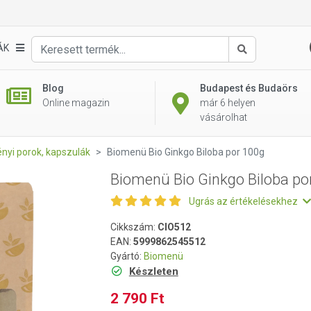
or 100g
ÁK
Keresés
Blog
Budapest és Budaörs
Online magazin
már 6 helyen
vásárolhat
nyi porok, kapszulák
Biomenü Bio Ginkgo Biloba por 100g
Biomenü Bio Ginkgo Biloba po
Ugrás az értékelésekhez
Cikkszám:
CIO512
EAN:
5999862545512
Gyártó:
Biomenü
Készleten
2 790 Ft