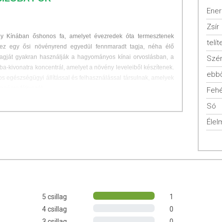
Ener
Zsír
gy Kínában őshonos fa, amelyet évezredek óta termesztenek
telít
el ez egy ősi növényrend egyedül fennmaradt tagja, néha élő
magját gyakran használják a hagyományos kínai orvoslásban, a
Szén
a-kivonatra koncentrál, amelyet a növény leveleiből készítenek.
ebbő
s egészségügyi állítással és felhasználással társulnak, amelyek
ngésre fókuszál.
Fehé
Só
andósság és szoptatás időszakában! A ginkgo biloba növeli a
Élel
vércukorszintre, ezért véralvadást gátló gyógyszert szedők,
ak orvosi jóváhagyással szedjék!
ozási tulajdonságok változhatnak a környezeti feltételektől
A termék rendkívül nedvszívó. A levegő páratartalmát magába
ssá válhat. Ez a minőségét nem befolyásolja, összetörve,
k, ezt vegye figyelembe vásárlás előtt!
5 csillag
1
4 csillag
0
3 csillag
0