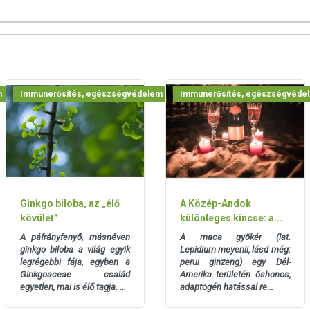
san frissítjük, törekszünk arra, hogy naprakészek legyenek.
, hogy ennek ellenére a webshopon szereplő adatok (beleértve a
m
Immunerősítés, egészségvédelem
Immunerősítés, egészségvéde
 allergén információkat is) csak tájékoztató jellegűek, a tényleges
mészetéből adódóan. A friss, aktuális információkat a termékek
Ginkgo biloba, az „élő
A Közép-Andok
kövület”
különleges kincse: a...
A páfrányfenyő, másnéven
A maca gyökér (lat.
ginkgo biloba a világ egyik
Lepidium meyenii, lásd még:
legrégebbi fája, egyben a
perui ginzeng) egy Dél-
Ginkgoaceae család
Amerika területén őshonos,
egyetlen, mai is élő tagja. ...
adaptogén hatással re...