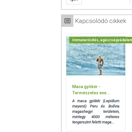
Forgalmazza:
Caleido IT-Outsource Kft.
Származási hely:
Kína
Kapcsolódó cikkek
Az oldalunkon lévő adatokat folyamato
Szeretnénk felhívni azonban a figyelmet
Immunerősítés, egészségvédele
termékfotókat, tápérték-, összetétel-, és
értékek eltérhetnek az élelmiszerek ter
csomagolásán találják meg.
Maca gyökér -
Természetes ene...
A maca gyökér (Lepidium
meyenii) Peru és Bolívia
magashegyi területein,
mintegy 4000 méteres
tengerszint feletti maga...