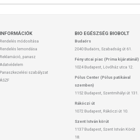
INFORMÁCIÓK
BIO EGÉSZSÉG BIOBOLT
Rendelés módosítása
Budaörs
Rendelés lemondása
2040 Budaörs, Szabadság út 61.
Reklamáció, panasz
Fény utcai piac (Príma kijáratánál)
Adatvédelem
1024 Budapest, Lövőház utca 12.
Panaszkezelési szabályzat
Pólus Center (Pólus patikával
ÁSZF
szemben)
1152 Budapest, Szentmihályi út 131.
Rákóczi út
1072 Budapest, Rákóczi út 10.
Szent István körút
1137 Budapest, Szent István Körút
18.