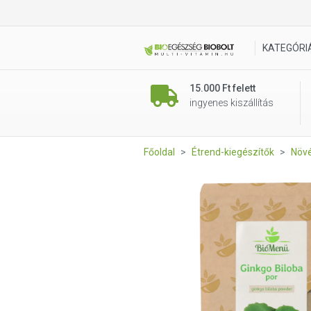
Biomenü Bio Ginkgo Biloba p
KATEGÓRI
15.000 Ft felett
ingyenes kiszállítás
Főoldal
Étrend-kiegészítők
Növé