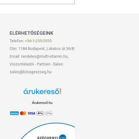
ELÉRHETŐSÉGEINK
Telefon:
+36-1-255-0555
Cím: 1184 Budapest, Lakatos út 36/B
Email: rendeles@multi-vitamin.hu,
Viszonteladói - Partneri - Sales:
sales@bioegeszseg.hu
Árukereső.hu