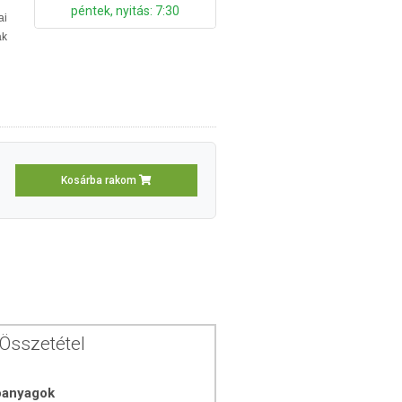
péntek, nyitás: 7:30
ai
k
Kosárba rakom
Összetétel
óanyagok