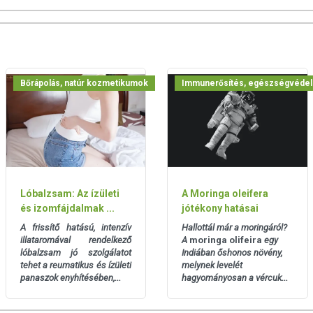
ökeréből készült fagyasztva őrlésével, minimum 1%
Bőrápolás, natúr kozmetikumok
Immunerősítés, egészségvéde
láson feltüntetett időpontot.
ől védve. A készítményt a gyermekek elől el kell zárni.
emum Pharma Kft.
Lóbalzsam: Az ízületi
A Moringa oleifera
és izomfájdalmak ...
jótékony hatásai
matosan frissítjük, törekszünk arra, hogy naprakészek
A frissítő hatású, intenzív
Hallottál már a moringáról?
an a figyelmet, hogy ennek ellenére a webshopon szereplő
illataromával rendelkező
A
moringa olifeira
egy
lóbalzsam jó szolgálatot
Indiában őshonos növény,
ápérték-, összetétel-, és allergén információkat is) csak
tehet a reumatikus és ízületi
melynek levelét
rtékek eltérhetnek az élelmiszerek természetéből adódóan. A
panaszok enyhítésében,...
hagyományosan a vércuk...
ékek csomagolásán találják meg.