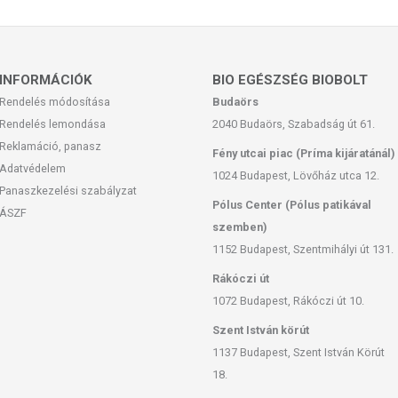
súlyozott, vegyes étrendet és az egészséges életmódot! A
! A termék nem az orvosi kezelés helyettesítésére
latát beszélje meg kezelőorvosával. Az ajánlott napi
l! Ne szedje a készítményt, ha az összetevők bármelyikére
INFORMÁCIÓK
BIO EGÉSZSÉG BIOBOLT
l elzárva tartandó!
Rendelés módosítása
Budaörs
ényben levő európai uniós szabályozás szerint
Rendelés lemondása
2040 Budaörs, Szabadság út 61.
ek a hagyományos étrend kiegészítését szolgálják, és
Reklamáció, panasz
Fény utcai piac (Príma kijáratánál)
tápanyagokat. Bár az étrend-kiegészítők kedvező élettani
Adatvédelem
gyénenként eltérő lehet, jelölésük, megjelenítésük, és
1024 Budapest, Lövőház utca 12.
Panaszkezelési szabályzat
tt a készítményeknek betegséget megelőző vagy gyógyító
Pólus Center (Pólus patikával
ÁSZF
szemben)
1152 Budapest, Szentmihályi út 131.
Rákóczi út
1072 Budapest, Rákóczi út 10.
Szent István körút
1137 Budapest, Szent István Körút
18.