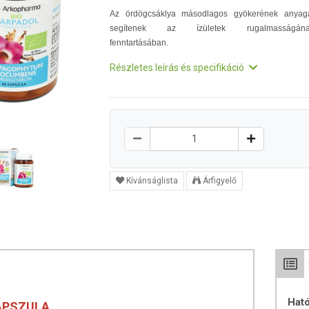
Az ördögcsáklya másodlagos gyökerének anyag
segítenek az ízületek rugalmasságána
fenntartásában.
Részletes leírás és specifikáció
Kívánságlista
Árfigyelő
Hat
APSZULA