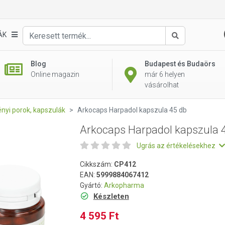
45 db
ÁK
Keresés
Blog
Budapest és Budaörs
Online magazin
már 6 helyen
vásárolhat
nyi porok, kapszulák
Arkocaps Harpadol kapszula 45 db
Arkocaps Harpadol kapszula 
Ugrás az értékelésekhez
Cikkszám:
CP412
EAN:
5999884067412
Gyártó:
Arkopharma
Készleten
4 595 Ft