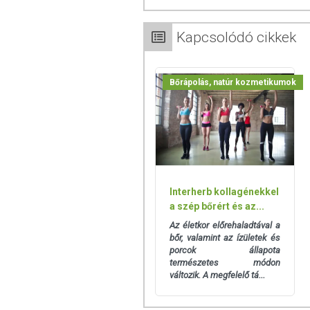
*Az ördögcsáklya másodlagos gy
harpagozid tartalomra beállítva.
Kapcsolódó cikkek
TOVÁBBI TUDNIVALÓK
Bőrápolás, natúr kozmetikumok
Nettó tömeg: 17 g
Minőségét megőrzi: Lásd a csomago
Tárolás: Száraz helyen, hőtől, fényt
Magyarországon forgalmazza: Cr
Származási hely: EU
Interherb kollagénekkel
a szép bőrért és az...
Az oldalunkon lévő adatokat folya
Az életkor előrehaladtával a
legyenek. Szeretnénk felhívni azonb
bőr, valamint az ízületek és
porcok állapota
adatok (beleértve a termékfotókat, t
természetes módon
tájékoztató jellegűek, a tényleges é
változik. A megfelelő tá...
friss, aktuális információkat a term