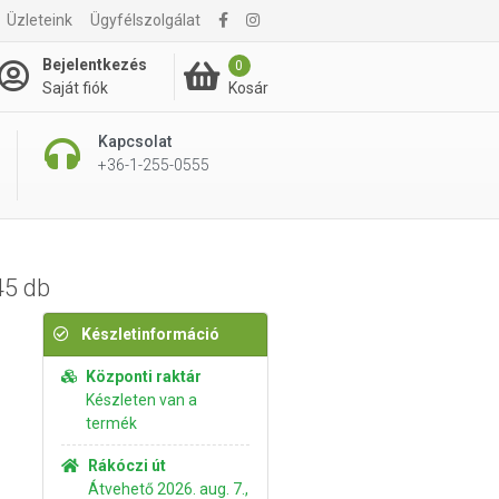
Üzleteink
Ügyfélszolgálat
4 595 Ft
Kosárba rakom
Bejelentkezés
0
Kosár
Saját fiók
Kapcsolat
+36-1-255-0555
45 db
Készletinformáció
Központi raktár
Készleten van a
termék
Rákóczi út
Átvehető 2026. aug. 7.,