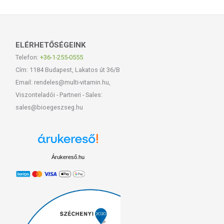
ELÉRHETŐSÉGEINK
Telefon:
+36-1-255-0555
Cím: 1184 Budapest, Lakatos út 36/B
Email: rendeles@multi-vitamin.hu,
Viszonteladói - Partneri - Sales:
sales@bioegeszseg.hu
Árukereső.hu