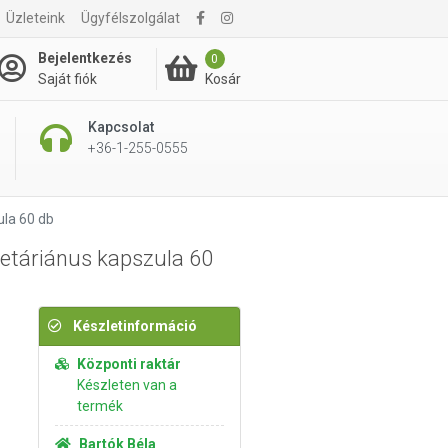
Üzleteink
Ügyfélszolgálat
4 995 Ft
Kosárba rakom
Bejelentkezés
0
Kosár
Saját fiók
Kapcsolat
+36-1-255-0555
ula 60 db
etáriánus kapszula 60
Készletinformáció
Központi raktár
Készleten van a
termék
Bartók Béla