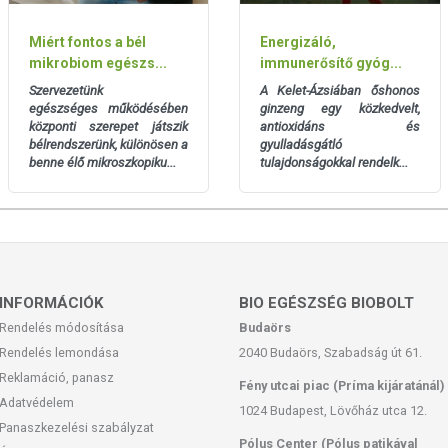
l, hogy bekapcsolódik az egészséges emésztés és vértisztítás
Miért fontos a bél
Energizáló,
s és emésztési problémák ellen, mindemellett nem zavarja a
mikrobiom egészs...
immunerősítő gyóg...
Szervezetünk
A Kelet-Ázsiában őshonos
tója, és kutatási eredmények szerint.
egészséges működésében
ginzeng egy közkedvelt,
központi szerepet játszik
antioxidáns és
bélrendszerünk, különösen a
gyulladásgátló
LAT
benne élő mikroszkopiku...
tulajdonságokkal rendelk...
étkezések után vízzel bevéve.
ni.
lott.
kkel együtt, mert hasmenést, kiszáradást és elektrolit
INFORMÁCIÓK
BIO EGÉSZSÉG BIOBOLT
Rendelés módosítása
Budaörs
kalmazza a készítményt.
Rendelés lemondása
2040 Budaörs, Szabadság út 61.
ljon háziorvosával!
Reklamáció, panasz
Fény utcai piac (Príma kijáratánál)
tesíti a kiegyensúlyozott étrendet!
Adatvédelem
1024 Budapest, Lövőház utca 12.
Panaszkezelési szabályzat
Pólus Center (Pólus patikával