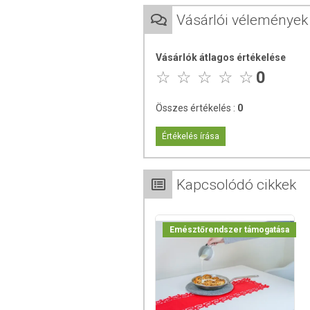
gyümölcs (Emblica officinalis - Amla, Te
Vásárlói vélemények
összehúzza és kíméletesen stimulálja 
fiatalítja a szöveteket, véd a szabadg
Méregtelenítő hatása révén tisztább, sz
Vásárlók átlagos értékelése
0
A Triphala összetevőinek hatása*:
Emblica officinalis (Amla):
Az A
Összes értékelés :
0
szerepe van az egészség megőrz
Növeli a szervezet ellenálló kép
Értékelés írása
Támogatja az emésztési folyamat
Terminalia chebula (Haritaki):
A 
szere. A gyümölcsnek emésztést
Kapcsolódó cikkek
jótékony hatású lehet puffadás é
Terminalia belerica (Bibhitaki):
alkalmazzuk. Kiemelt fontossá
Emésztőrendszer támogatása
székrekedés, puffadás fordul elő.
Alkalmazásának előnyei*:
Támogatja az emésztőrendszer op
Hatékony vastagbél-, és vékonybél