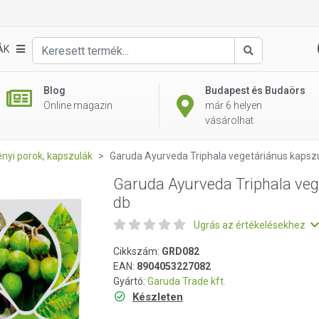
getáriánus kapszula 60 db
ÁK
Keresés
Blog
Budapest és Budaörs
Online magazin
már 6 helyen
vásárolhat
nyi porok, kapszulák
Garuda Ayurveda Triphala vegetáriánus kapsz
Garuda Ayurveda Triphala veg
db
Ugrás az értékelésekhez
Cikkszám:
GRD082
EAN:
8904053227082
Gyártó:
Garuda Trade kft.
Készleten