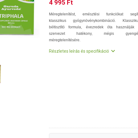
4 995 Ft
Méregtelenítést, emésztési funkciókat segí
klasszikus gyógynövénykombináció. Klasszik
béltisztító formula, évezredek óta használják
szervezet hatékony, mégis gyengé
méregtelenítésére.
Részletes leírás és specifikáció