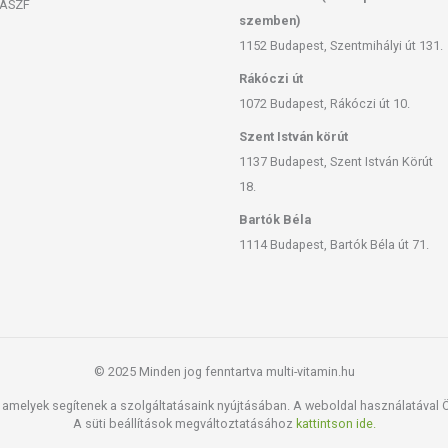
ÁSZF
szemben)
ula
1152 Budapest, Szentmihályi út 131.
a officinalis 166,6 mg, Terminalia chebula 166,6 mg, Terminalia
Rákóczi út
1072 Budapest, Rákóczi út 10.
Szent István körút
1137 Budapest, Szent István Körút
 nedvességtől védett helyen, az eredeti csomagolásában.
18.
Bartók Béla
11
1114 Budapest, Bartók Béla út 71.
san frissítjük, törekszünk arra, hogy naprakészek legyenek.
, hogy ennek ellenére a webshopon szereplő adatok (beleértve a
 allergén információkat is) csak tájékoztató jellegűek, a tényleges
mészetéből adódóan. A friss, aktuális információkat a termékek
© 2025 Minden jog fenntartva multi-vitamin.hu
amelyek segítenek a szolgáltatásaink nyújtásában. A weboldal használatával Ön
ozott, vegyes étrendet és az egészséges életmódot! A termék nem
A süti beállítások megváltoztatásához
kattintson ide.
z orvosi kezelés helyettesítésére alkalmas! Betegség esetén