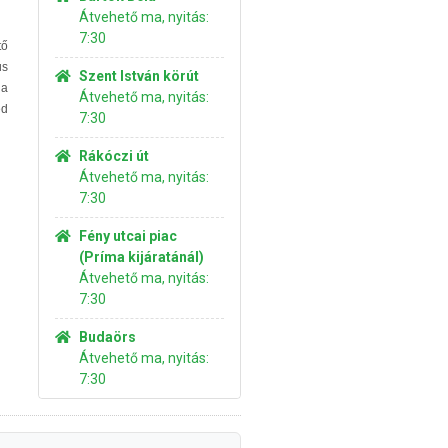
Átvehető ma, nyitás:
7:30
tő
us
Szent István körút
 a
Átvehető ma, nyitás:
d
7:30
Rákóczi út
Átvehető ma, nyitás:
7:30
Fény utcai piac
(Príma kijáratánál)
Átvehető ma, nyitás:
7:30
Budaörs
Átvehető ma, nyitás:
7:30