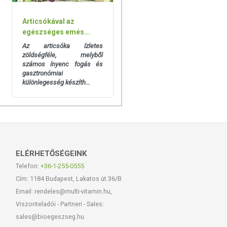
Articsókával az
egészséges emés...
Az articsóka ízletes
zöldségféle, melyből
számos ínyenc fogás és
gasztronómiai
különlegesség készíth...
ELÉRHETŐSÉGEINK
Telefon:
+36-1-255-0555
Cím: 1184 Budapest, Lakatos út 36/B
Email: rendeles@multi-vitamin.hu,
Viszonteladói - Partneri - Sales:
sales@bioegeszseg.hu