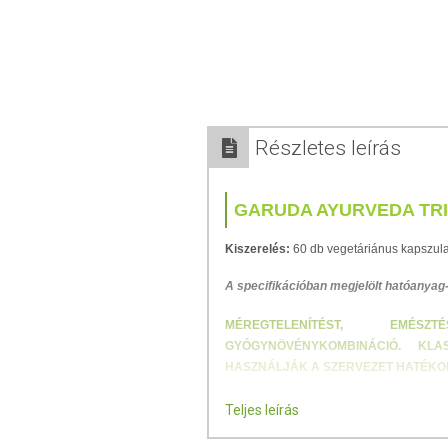
Részletes leírás
GARUDA AYURVEDA TR
Kiszerelés:
60 db vegetáriánus kapszul
A specifikációban megjelölt hatóanyag
MÉREGTELENÍTÉST, EMÉS
GYÓGYNÖVÉNYKOMBINÁCIÓ. KLA
HASZNÁLJÁK A SZERVEZET HATÉKO
A Triphala három gyümölcs kombinációjáb
Teljes leírás
ősi gyógyászata az Ayurveda a Triphalá
óta használja a szervezet
hatékony, mé