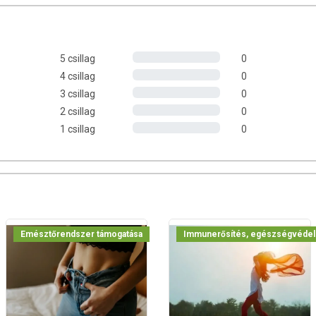
rminalia chebula - Haritaki és Terminalia belerica - Bibhitaki)
a beleket, elősegítve a megfelelő kiválasztást
. Hatékonyan
yökök károsító hatásától. Antioxidánsokban gazdag készítmény.
ebb bőrt eredményezhet.
5 csillag
0
4 csillag
0
3 csillag
0
mla az egyik leggazdagabb természetes C-vitaminforrás. Fontos
2 csillag
0
ésében és kiváló antioxidáns tulajdonságokkal rendelkezik.
1 csillag
0
ességét, segíti a jó közérzet és általános erőnlét fenntartását.
okat.
Haritaki az Ayurvéda és a tradicionális tibeti orvoslás univerzális
 segítő, gyulladáscsökkentő hatást tulajdonítanak. Emellett
s székrekedés esetén.
Hagyományosan az emésztőtraktus egészségének fenntartására
gú lehet a szerepe szintén, ha nehézkes az emésztésünk és
Emésztőrendszer támogatása
Immunerősítés, egészségvéde
timális működését és az emésztési folyamatokat.
tisztító.