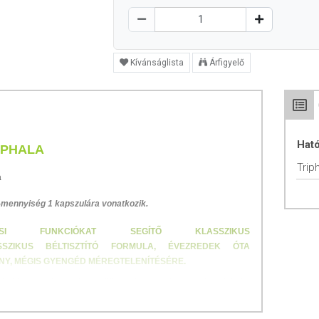
Kívánságlista
Árfigyelő
Hat
IPHALA
Trip
a
-mennyiség 1 kapszulára vonatkozik.
ZTÉSI FUNKCIÓKAT SEGÍTŐ KLASSZIKUS
SSZIKUS BÉLTISZTÍTÓ FORMULA, ÉVEZREDEK ÓTA
NY, MÉGIS GYENGÉD MÉREGTELENÍTÉSÉRE.
ól készült étrend-kiegészítő készítmény a jó emésztésért. India
t klasszikus
béltisztító formula
ként tartja nyilván, és évezredek
gis gyengéd méregtelenítés
ére. A készítményben lévő három