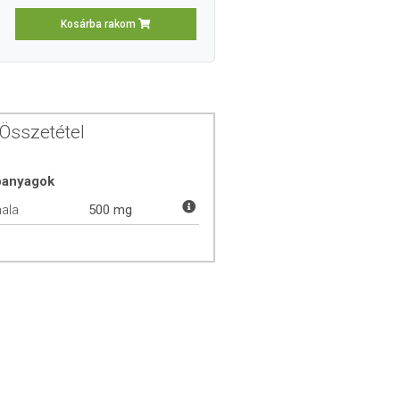
Kosárba rakom
Összetétel
óanyagok
hala
500 mg