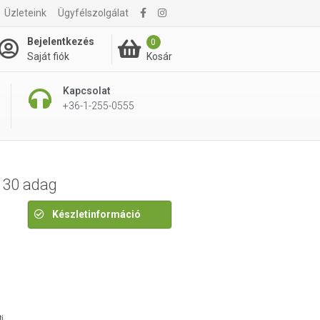
Üzleteink
Ügyfélszolgálat
9 495 Ft
Bejelentkezés
0
Kosár
Saját fiók
Kapcsolat
+36-1-255-0555
 30 adag
Készletinformáció
i,