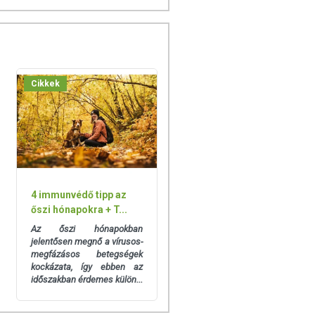
Cikkek
4 immunvédő tipp az
őszi hónapokra + T...
Az őszi hónapokban
jelentősen megnő a vírusos-
megfázásos betegségek
kockázata, így ebben az
időszakban érdemes külön...