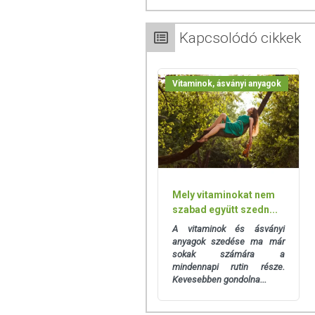
magnéziumsói, szilícium-dioxid), kalciu
tömegnövelő szer (hidroxipropil-metil-ce
ciano-kobalamin, D-biotin.
Kapcsolódó cikkek
Ca-Zn-Mg tabletta:
magnézium-biszglici
alkotott sói, bevonat {stabilizátorok [poli(
Vitaminok, ásványi anyagok
csomósodást gátló anyagok (talkum, zs
(zsírsavak magnéziumsói, szilícium-dioxid)
Omega-3 lágyzselatin kapszula:
halolaj
(glicerin), ivóvíz], DL-alfa-tokoferol.
Tejet, tojást, szóját, rákféléket, halat,,
készült.
Mely vitaminokat nem
szabad együtt szedn...
TOVÁBBI TUDNIVALÓK
A vitaminok és ásványi
Figyelmeztetés:
A terméket kisgyermek e
anyagok szedése ma már
sokak számára a
Minőségét megőrzi:
Lásd a csomagoláson
mindennapi rutin része.
Kevesebben gondolna...
Forgalmazza:
BioTech USA Kft.