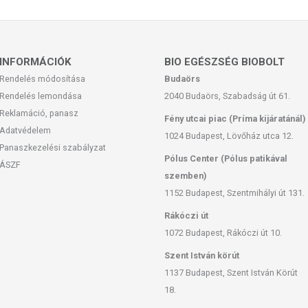
 európai uniós szabályozás szerint élelmiszereknek minősülnek,
zítését szolgálják, és koncentrált formában tartalmaznak
k kedvező élettani hatással rendelkezhetnek, amely egyénenként
k, és reklámozásuk során nem engedélyezett a készítményeknek
INFORMÁCIÓK
BIO EGÉSZSÉG BIOBOLT
 tulajdonítani.
Rendelés módosítása
Budaörs
Rendelés lemondása
2040 Budaörs, Szabadság út 61.
ozott, vegyes étrendet és az egészséges életmódot! A termék nem
z orvosi kezelés helyettesítésére alkalmas! Betegség esetén
Reklamáció, panasz
Fény utcai piac (Príma kijáratánál)
al. Az ajánlott napi fogyasztási mennyiséget ne lépje túl! Ne
Adatvédelem
1024 Budapest, Lövőház utca 12.
 bármelyikére érzékeny vagy allergiás! Kisgyermektől elzárva
Panaszkezelési szabályzat
Pólus Center (Pólus patikával
ÁSZF
szemben)
1152 Budapest, Szentmihályi út 131.
Rákóczi út
1072 Budapest, Rákóczi út 10.
Szent István körút
1137 Budapest, Szent István Körút
18.