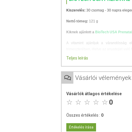
Kiszerelés:
30 csomag - 30 napra eleg
Nettó tömeg:
121 g
Kiknek ajánlott a
BioTech USA Prenatal
A vitamint ajánljuk a várandósság 
trimeszterében, illetve az anyatejjel val
Teljes leírás
Hogyan alkalmazzuk a
BioTech USA Pre
A termék 30 darab komplex összetételű 
Vásárlói vélemények
Ebben a napi adagban ideális mennyis
ajánlott már a teherbeesés előtti idősza
Vásárlók átlagos értékelése
ÖSSZETEVŐK
0
Multivitamin kapszula:
kalcium ortofoszf
[zselatin, fényezőanyag (sellak), szín
Összes értékelés :
0
anyag (ammónium-hidroxid), savanyúságo
szelenit, tömegnövelő szer (cellulóz
Értékelés írása