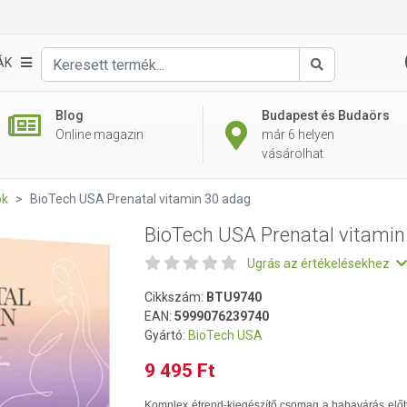
n 30 adag
ÁK
Keresés
Blog
Budapest és Budaörs
Online magazin
már 6 helyen
vásárolhat
ok
BioTech USA Prenatal vitamin 30 adag
BioTech USA Prenatal vitamin
Ugrás az értékelésekhez
Cikkszám:
BTU9740
EAN:
5999076239740
Gyártó:
BioTech USA
9 495 Ft
Komplex étrend-kiegészítő csomag a babavárás előtt