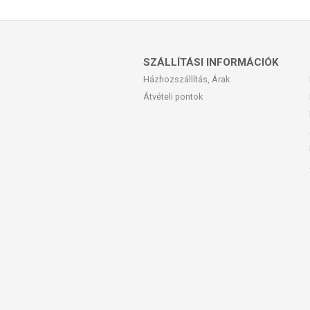
Az étrend-kiegészítők az érvényben levő
amelyek a hagyományos étrend kiegés
tápanyagokat. Bár az étrend-kiegészítő
eltérő lehet, jelölésük, megjelenítésü
SZÁLLÍTÁSI INFORMÁCIÓK
betegséget megelőző vagy gyógyító hatást
Házhozszállítás, Árak
Átvételi pontok
A termék nem helyettesíti a kiegyensúly
gyógyít betegségeket! A termék nem a
használatát beszélje meg kezelőorvosáv
szedje a készítményt, ha az összetevők
tartandó!
Teljes leírás