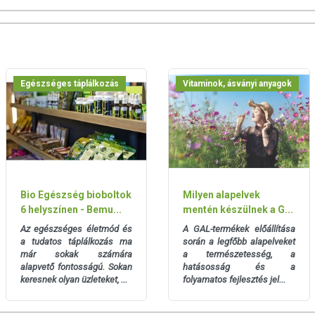
m-D-pantotenát, piridoxin-hidroklorid, riboflavin [riboflavin,
llulóz), tiamin-mononitrát, kalcium-L-metil-folát, kálium-jodid,
nát, tömegnövelő szer (cellulózgél), kalcium ortofoszforsavval
vinil-alkohol)-poli(etilénglikol) ojtott kopolimer, polivinil-alkohol],
Egészséges táplálkozás
Vitaminok, ásványi anyagok
írsavak mono- és digliceridjei)}, csomósodást gátló anyagok
, cink-biszglicinát.
 70% (40%EPA, 30% DHA), kapszulahéj (zselatin, nedvesítőszer
 kén-dioxidot és dióféléket tartalmazó élelmiszereket gyártó üzemben
Bio Egészség bioboltok
Milyen alapelvek
6 helyszínen - Bemu...
mentén készülnek a G...
Az egészséges életmód és
A GAL-termékek előállítása
lől elzárva tárolja! Hűvös, száraz helyen tárolandó.
a tudatos táplálkozás ma
során a legfőbb alapelveket
már sokak számára
a természetesség, a
 feltüntetett időpontot.
alapvető fontosságú. Sokan
hatásosság és a
keresnek olyan üzleteket, ...
folyamatos fejlesztés jel...