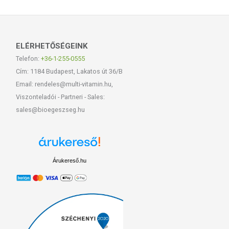
ELÉRHETŐSÉGEINK
Telefon:
+36-1-255-0555
Cím: 1184 Budapest, Lakatos út 36/B
Email: rendeles@multi-vitamin.hu,
Viszonteladói - Partneri - Sales:
sales@bioegeszseg.hu
Árukereső.hu