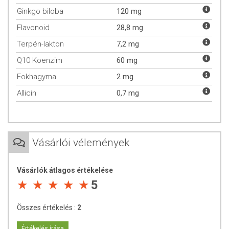
Ginkgo biloba
120 mg
Flavonoid
28,8 mg
Terpén-lakton
7,2 mg
Q10 Koenzim
60 mg
Fokhagyma
2 mg
Allicin
0,7 mg
Vásárlói vélemények
TOVÁBBI TUDNIVALÓK
Vásárlók átlagos értékelése
Minőségét megőrzi: Lásd a csomagoláson feltüntetett időpontot.
5
Tárolás: Száraz, hűvös helyen, napfénytől elzárva.
Összes értékelés :
2
Forgalmazza: Vitaking Kft.
Értékelés írása