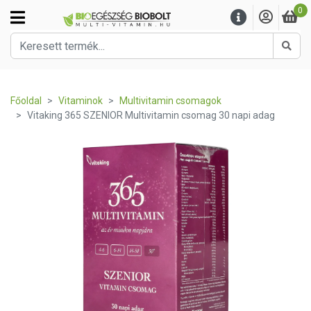
0
Kere
Főoldal
Vitaminok
Multivitamin csomagok
Vitaking 365 SZENIOR Multivitamin csomag 30 napi adag