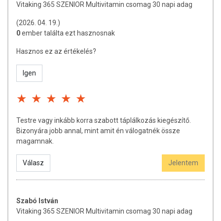
használatát beszélje meg kezelőorvosával. Az ajánlott napi
Vitaking 365 SZENIOR Multivitamin csomag 30 napi adag
fogyasztási mennyiséget ne lépje túl! Ne szedje a készítményt, ha az
(2026. 04. 19.)
összetevők bármelyikére érzékeny vagy allergiás! Kisgyermektől
0
ember találta ezt hasznosnak
elzárva tartandó!
Hasznos ez az értékelés?
Igen
Testre vagy inkább korra szabott táplálkozás kiegészítő.
Bizonyára jobb annal, mint amit én válogatnék össze
magamnak.
Válasz
Jelentem
Szabó István
Vitaking 365 SZENIOR Multivitamin csomag 30 napi adag