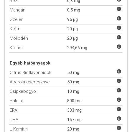
Réz
0,3 mg
ADAGOLÁS
Mangán
0,5 mg
Szelén
95 µg
Napi ajánlott mennyiség: 1 csomag étkezés közben vagy közvetlenül
étkezés után. A napi ajánlott mennyiséget ne lépje túl!
Króm
20 µg
Molibdén
20 µg
ÖSSZETEVŐK
Kálium
294,66 mg
Egyéb hatóanyagok
Citrus Bioflavonoidok
50 mg
Acerola cseresznye
50 mg
Csipkebogyó
10 mg
Halolaj
800 mg
EPA
333 mg
DHA
167 mg
L-Karnitin
20 mg