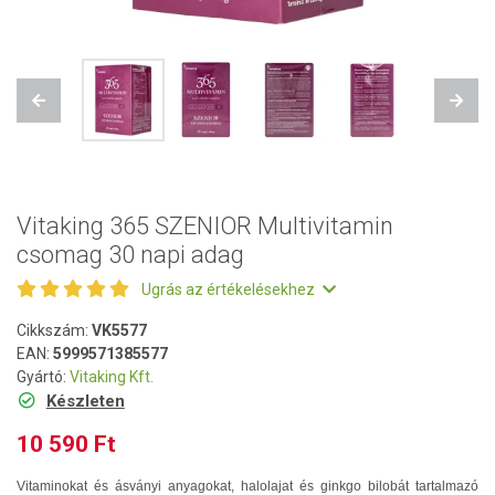
Previous
Next
Vitaking 365 SZENIOR Multivitamin
csomag 30 napi adag
Ugrás az értékelésekhez
Cikkszám:
VK5577
EAN:
5999571385577
Gyártó:
Vitaking Kft.
Készleten
10 590 Ft
Vitaminokat és ásványi anyagokat, halolajat és ginkgo bilobát tartalmazó