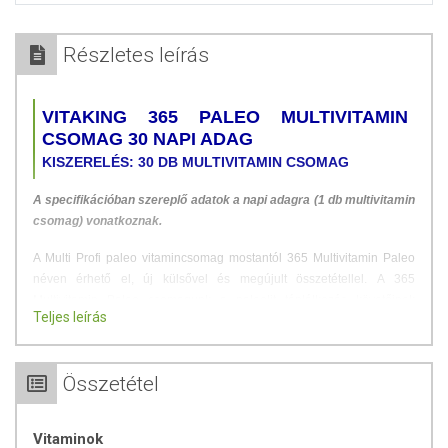
Részletes leírás
VITAKING 365 PALEO MULTIVITAMIN
CSOMAG 30 NAPI ADAG
KISZERELÉS: 30 DB MULTIVITAMIN CSOMAG
A specifikációban szereplő adatok a napi adagra (1 db multivitamin
csomag) vonatkoznak.
A Multi Profi paleo vitamincsomag mostantól 365 Multivitamin Paleo
néven érhető el, új külsővel és megújult összetétellel. A 365
Multivitamin Paleo csomagunk a paleolit táplálkozás követőinek
Teljes leírás
készült, olyan gondosan válogatott vitaminokat, ásványi anyagokat és
természetes összetevőket tartalmaz, melyek kiválóan beilleszthetők
ebbe a speciális étrendbe.
Összetétel
Minden doboz tartalmaz 30 kényelmesen hordozható zacskót, ami
minden létfontosságú vitamint és ásványi anyagot és egyéb
Vitaminok
tápanyagokat tartalmaz optimális formában. Minden napi multivitamin