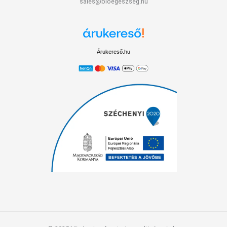
sales@bioegeszseg.hu
Árukereső.hu