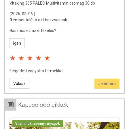
nem az orvosi kezelés helyettesítésére alkalmas! Betegség esetén
Vitaking 365 PALEO Multivitamin csomag 30 db
használatát beszélje meg kezelőorvosával. Az ajánlott napi
(2026. 03. 06.)
fogyasztási mennyiséget ne lépje túl! Ne szedje a készítményt, ha az
0
ember találta ezt hasznosnak
összetevők bármelyikére érzékeny vagy allergiás! Kisgyermektől
elzárva tartandó!
Hasznos ez az értékelés?
Igen
Elégedett vagyok a termékkel.
Válasz
Jelentem
Kapcsolódó cikkek
Vitaminok, ásványi anyagok