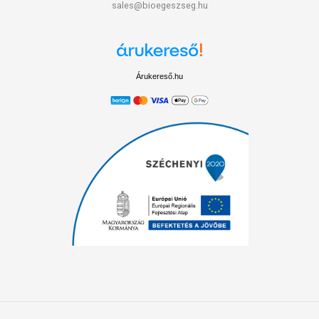
sales@bioegeszseg.hu
Árukereső.hu