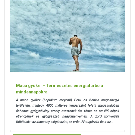
megjelenítésük, és reklámozásuk során nem engedélyezett a
készítményeknek betegséget megelőző vagy gyógyító hatást
tulajdonítani.
A termék nem helyettesíti a kiegyensúlyozott, vegyes étrendet és az
egészséges életmódot! A termék nem gyógyít betegségeket! A termék
nem az orvosi kezelés helyettesítésére alkalmas! Betegség esetén
használatát beszélje meg kezelőorvosával. Az ajánlott napi
fogyasztási mennyiséget ne lépje túl! Ne szedje a készítményt, ha az
összetevők bármelyikére érzékeny vagy allergiás! Kisgyermektől
elzárva tartandó!
Maca gyökér - Természetes energiaturbó a
mindennapokra
A maca gyökér (Lepidium meyenii) Peru és Bolívia magashegyi
területein, mintegy 4000 méteres tengerszint feletti magasságban
őshonos gyógynövény, amely évezredek óta része az ott élő népek
étrendjének és gyógyászati hagyományainak. A zord környezeti
feltételek - az alacsony oxigénszint, az erős UV-sugárzás és a sz...