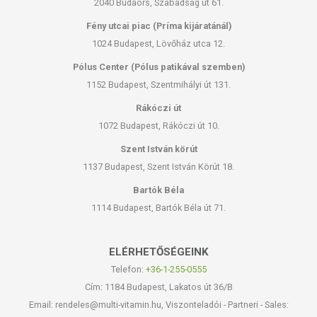
2040 Budaörs, Szabadság út 61.
Fény utcai piac (Príma kijáratánál)
1024 Budapest, Lövőház utca 12.
Pólus Center (Pólus patikával szemben)
1152 Budapest, Szentmihályi út 131.
Rákóczi út
1072 Budapest, Rákóczi út 10.
Szent István körút
1137 Budapest, Szent István Körút 18.
Bartók Béla
1114 Budapest, Bartók Béla út 71.
ELÉRHETŐSÉGEINK
Telefon:
+36-1-255-0555
Cím: 1184 Budapest, Lakatos út 36/B
Email: rendeles@multi-vitamin.hu, Viszonteladói - Partneri - Sales: