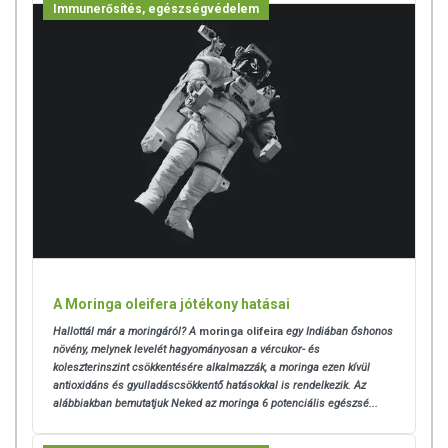
Immunerősítés, egészségvédelem
A Moringa oleifera jótékony hatásai
Hallottál már a moringáról? A
moringa olifeira
egy Indiában őshonos
növény, melynek levelét hagyományosan a vércukor- és
koleszterinszint csökkentésére alkalmazzák, a moringa ezen kívül
antioxidáns és gyulladáscsökkentő hatásokkal is rendelkezik. Az
alábbiakban bemutatjuk Neked az moringa 6 potenciális egészsé...