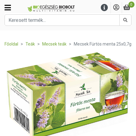
0
Kere
Főoldal
Teák
Mecsek teák
Mecsek Fürtös menta 25x0,7g