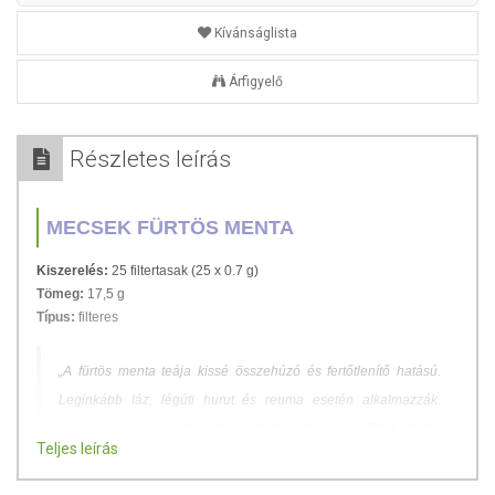
Kívánságlista
Árfigyelő
Részletes leírás
MECSEK FÜRTÖS MENTA
Kiszerelés:
25 filtertasak (25 x 0.7 g)
Tömeg:
17,5 g
Típus:
filteres
„A fürtös menta teája kissé összehúzó és fertőtlenítő hatású.
Leginkább láz, légúti hurut és reuma esetén alkalmazzák.
Görcsoldó és emésztésjavító, puffadás ellen is jó.”
(Prof. Szabó
Teljes leírás
László Gy.)