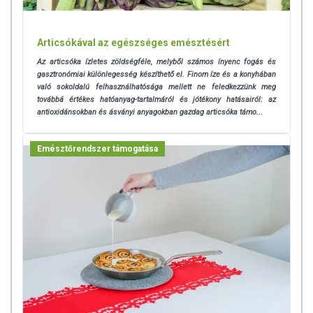
Articsókával az egészséges emésztésért
Az articsóka ízletes zöldségféle, melyből számos ínyenc fogás és
gasztronómiai különlegesség készíthető el. Finom íze és a konyhában
való sokoldalú felhasználhatósága mellett ne feledkezzünk meg
továbbá
értékes hatóanyag-tartalmáról és jótékony hatásairól: az
antioxidánsokban és ásványi anyagokban gazdag articsóka támo...
Emésztőrendszer támogatása