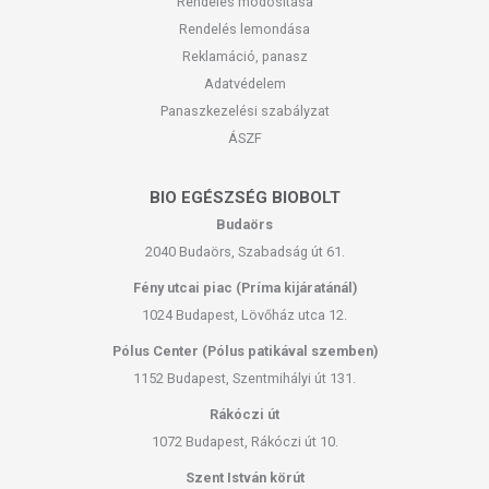
Rendelés módosítása
Rendelés lemondása
Reklamáció, panasz
Adatvédelem
Panaszkezelési szabályzat
ÁSZF
BIO EGÉSZSÉG BIOBOLT
Budaörs
2040 Budaörs, Szabadság út 61.
Fény utcai piac (Príma kijáratánál)
1024 Budapest, Lövőház utca 12.
Pólus Center (Pólus patikával szemben)
1152 Budapest, Szentmihályi út 131.
Rákóczi út
1072 Budapest, Rákóczi út 10.
Szent István körút