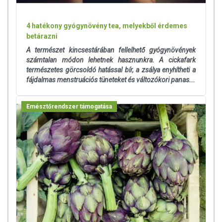
4 hatékony gyógynövény tea, melyekből érdemes
betárazni
A természet kincsestárában fellelhető gyógynövények
számtalan módon lehetnek hasznunkra. A cickafark
természetes görcsoldó hatással bír, a zsálya enyhítheti a
fájdalmas menstruációs tüneteket és változókori panas...
Emésztőrendszer támogatása