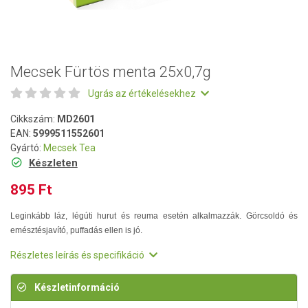
Mecsek Fürtös menta 25x0,7g
Ugrás az értékelésekhez
Cikkszám:
MD2601
EAN:
5999511552601
Gyártó:
Mecsek Tea
Készleten
895 Ft
Leginkább láz, légúti hurut és reuma esetén alkalmazzák. Görcsoldó és
emésztésjavító, puffadás ellen is jó.
Részletes leírás és specifikáció
Készletinformáció