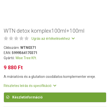
WTN detox komplex100ml+100ml
Ugrás az értékelésekhez
Cikkszám:
WTN0371
EAN:
5999564170371
Gyártó:
Wise Tree Kft.
9 880 Ft
A máriatövis és a glutation csodálatos komplementer ereje.
Részletes leírás és specifikáció
Készletinformáció