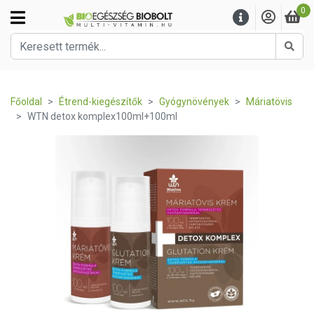
0
Kere
Főoldal
Étrend-kiegészítők
Gyógynövények
Máriatövis
WTN detox komplex100ml+100ml