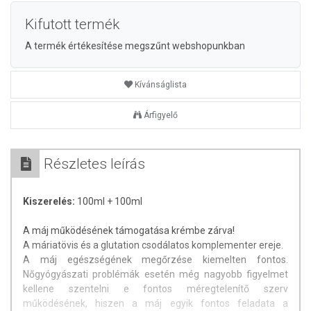
Kifutott termék
A termék értékesítése megszűnt webshopunkban
Kívánságlista
Árfigyelő
Részletes leírás
Kiszerelés:
100ml + 100ml
A máj működésének támogatása krémbe zárva!
A máriatövis és a glutation csodálatos komplementer ereje.
A máj egészségének megőrzése kiemelten fontos.
Nőgyógyászati problémák esetén még nagyobb figyelmet
kellene szentelni e fontos méregtelenítő szerv
működésének, hiszen a máj egyik fontos feladata a