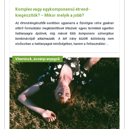
Komplex vagy egykomponensű étrend-
kiegészítők? – Mikor melyik a jobb?
Az étrend-kiegészítők esetében ugyanarra a fiziológiai célra gyakran
eltérő formulázási megközelítések léteznek: egyes termékek egyetlen
hatóanyagra épülnek, míg mások több komponens szinergikus
kombinációját alkalmazzák. A két irány közötti különbség nem
elsősorban a hatóanyagok minőségében, hanem a felhasználási ...
Vitaminok, ásványi anyagok