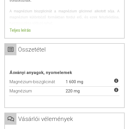
vonatkoznak.
A magnézium biszglicinát a magnézium glicinnel alkotott sója. A
magnézium különböző formákban fordul elő, és ezek felszívódása,
hasznosulása változó lehet.
Teljes leírás
Kiváló felszívódás:
A biszglicinát az egyik legjobban
hasznosuló forma a szervezet számára.
220mg elemi magnézium napi adagonként (1600mg szerves
Összetétel
magnézium biszglicinátból)
OPTIMÁLIS TÁMOGATÁS MINDENNAPI ÉLETEDHEZ. KIVÁLÓ
MINŐSÉG, ÉS ÁR/ÉRTÉK ARÁNY!
Ásványi anyagok, nyomelemek
Miért Szükséges a Magnézium a szervezet számára?
Magnézium-biszglicinát
1 600 mg
Hozzájárul az energiatermelő anyagcsere-folyamatokhoz.
Magnézium
220 mg
Támogatja az idegrendszer megfelelő működését.
Hozzájárul a normál izomműködéshez.
Magnézium biszglicinát a kiegyensúlyozott
hétköznapokért
Vásárlói vélemények
Kevés ember van tudatában annak, hogy mennyire fontos a