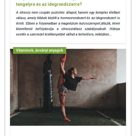
tengelyre és az idegrendszerre?
Napi ajánlott mennyiség:
2 kapszula étkezés közben
A stressz nem csupán pszichés állapot, hanem egy komplex élettani
válasz, amely többek között a hormonrendszert és az idegrendszert is
ÖSSZETÉTEL
érinti. Ebben a folyamatban a magnézium kulcsszerepet játszik, mivel
közvetlenül befolyásolja a stresszválasz szabályozását. Hiánya
esetén a szervezet érzékenyebbé válhat a terhelésre, miközben...
Hatóanyagok 2 kapszulában:
Magnézium (1600mg szerves
magnézium biszglicinátból): 220 mg 58,7 NRV%
NRV%: referencia beviteli érték felnőttek számára
Vitaminok, ásványi anyagok
Összetevők:
Magnézium-biszglicinát, hidroxi-propil-metil-cellulóz
kapszulahéj, csomósodást gátló anyag: szilícium-dioxid
TOVÁBBI TUDNIVALÓK
Tárolás:
A doboz gyermekek elől gondosan elzárva, száraz, hűvös
helyen, sugárzó hőtől és fénytől védve tartandó!
Az oldalunkon lévő adatokat folyamatosan frissítjük, törekszünk arra,
hogy naprakészek legyenek. Szeretnénk felhívni azonban a figyelmet,
hogy ennek ellenére a webshopon szereplő adatok (beleértve a
termékfotókat, tápérték-, összetétel-, és allergén információkat is) csak