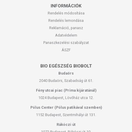
INFORMÁCIÓK
Rendelés módosítása
Rendelés lemondása
Reklamáció, panasz
Adatvédelem
Panaszkezelési szabályzat
ÁSZF
BIO EGÉSZSÉG BIOBOLT
Budaörs
2040 Budaörs, Szabadság út 61.
Fény utcai piac (Príma kijáratánál)
1024 Budapest, Lövőház utca 12.
Pólus Center (Pólus patikával szemben)
1152 Budapest, Szentmihályi út 131.
Rákóczi út
1072 Budapest, Rákóczi út 10.