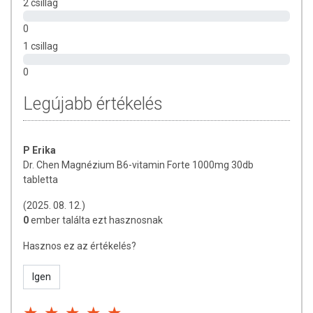
az egészséges életmódot! A termék nem gyógyít betegségeket!
2 csillag
A termék nem az orvosi kezelés helyettesítésére alkalmas!
0
Betegség esetén használatát beszélje meg kezelőorvosával. Az
ajánlott napi fogyasztási mennyiséget ne lépje túl! Ne szedje a
1 csillag
készítményt, ha az összetevők bármelyikére érzékeny vagy
0
allergiás! Kisgyermektől elzárva tartandó!
Legújabb értékelés
P Erika
Dr. Chen Magnézium B6-vitamin Forte 1000mg 30db
tabletta
(2025. 08. 12.)
0
ember találta ezt hasznosnak
Hasznos ez az értékelés?
Igen