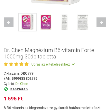
Previous
Next
Dr. Chen Magnézium B6-vitamin Forte
1000mg 30db tabletta
Ugrás az értékelésekhez
Cikkszám:
DRC779
EAN:
5999883802779
Gyártó:
Dr. Chen
Készleten
1 595 Ft
A B6-vitamin az idegrendszerre gyakorolt hatása mellett részt