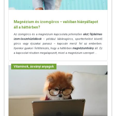
Magnézium és izomgörcs – valóban hiányállapot
áll a háttérben?
Az izomgörcs és a magnézium kapcsolata jellemzően
akut
,
fájdalmas
izom
-
összehúzódások
– például lábikragörcs, sportterhelést követő
görcs vagy éjszakai panasz – kapcsán merül fel az emberben.
Ilyenkor gyakori feltételezés, hogy a háttérben
magnéziumhiány
áll. Ez
a kapcsolat részben megalapozott, mivel a magnézium szerepet ...
Vitaminok, ásványi anyagok