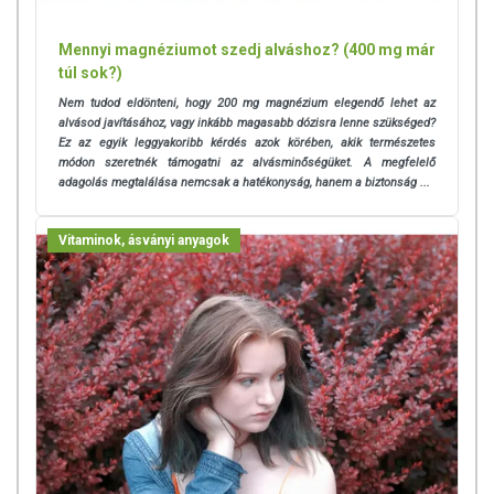
Mennyi magnéziumot szedj alváshoz? (400 mg már
túl sok?)
Nem tudod eldönteni, hogy 200 mg magnézium elegendő lehet az
alvásod javításához, vagy inkább magasabb dózisra lenne szükséged?
Ez az egyik leggyakoribb kérdés azok körében, akik természetes
módon szeretnék támogatni az alvásminőségüket. A megfelelő
adagolás megtalálása nemcsak a hatékonyság, hanem a biztonság ...
Vitaminok, ásványi anyagok