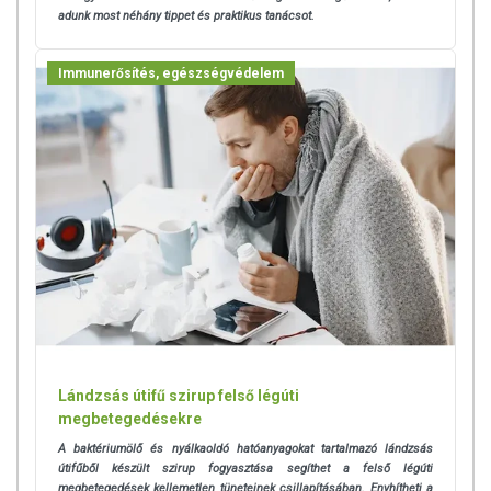
adunk most néhány tippet és praktikus tanácsot.
Immunerősítés, egészségvédelem
Lándzsás útifű szirup felső légúti
megbetegedésekre
A baktériumölő és nyálkaoldó hatóanyagokat tartalmazó lándzsás
útifűből készült szirup fogyasztása segíthet a felső légúti
megbetegedések kellemetlen tüneteinek csillapításában. Enyhítheti a