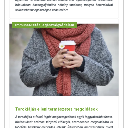
Írásunkban összegyűjtöttünk néhány tanácsot, melyek betartásával
sokat tehetsz egészséged védelméért.
Immunerősítés, egészségvédelem
Torokfájás elleni természetes megoldások
A torokfájás
a felső légúti megbetegedések egyik leggyakoribb tünete.
Kialakulását számos tényező elősegíti, szerencsére megoldására is
többféle hatékony megoldás létezik. Írásunkban megvizsgáljuk, miért