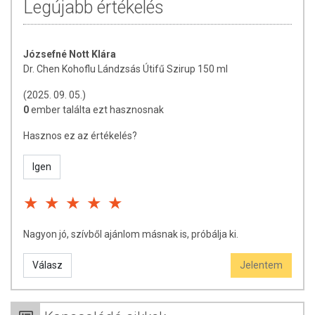
Legújabb értékelés
Józsefné Nott Klára
Dr. Chen Kohoflu Lándzsás Útifű Szirup 150 ml
(2025. 09. 05.)
0
ember találta ezt hasznosnak
Hasznos ez az értékelés?
Igen
Nagyon jó, szívből ajánlom másnak is, próbálja ki.
Válasz
Jelentem