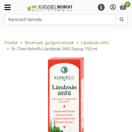
0
Kere
Főoldal
Növények, gyógynövények
Lándzsás útifű
Dr. Chen Kohoflu Lándzsás Útifű Szirup 150 ml