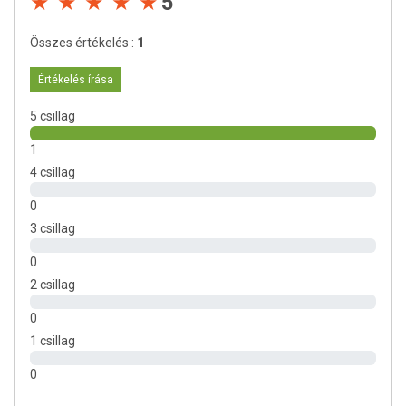
5
Lándzsás útifű kivonat: 1,44 g
Bíbor kasvirág (Echinacea purpurea) kivonat: 180 mg
Összes értékelés :
1
TOVÁBBI TUDNIVALÓK
Értékelés írása
Nettó térfogat:
150 ml
5 csillag
Minőségét megőrzi:
Lásd a csomagoláson feltüntetett időpontot.
1
Gyártja és forgalmazza:
Oriental Herbs Kft.
4 csillag
0
Az oldalunkon lévő adatokat folyamatosan frissítjük, törekszünk arra,
3 csillag
hogy naprakészek legyenek. Szeretnénk felhívni azonban a figyelmet,
hogy ennek ellenére a webshopon szereplő adatok (beleértve a
0
termékfotókat, tápérték-, összetétel-, és allergén információkat is) csak
2 csillag
tájékoztató jellegűek, a tényleges értékek eltérhetnek az élelmiszerek
természetéből adódóan. A friss, aktuális információkat a termékek
0
csomagolásán találják meg.
1 csillag
0