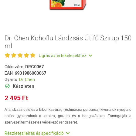
Dr. Chen Kohoflu Lándzsás Útifű Szirup 150
ml
Ugrás az értékelésekhez
Cikkszám:
DRC0067
EAN:
6901986000067
Gyártó:
Dr. Chen
Készleten
2 495 Ft
A lándzsás útifű és a bíbor kasvirág (Echinacea purpurea) kivonatok nyugtató
hatást gyakorolnak a torokra, garatra és a hangszálakra. Támogatják a
szervezet természetes védekező rendszerét.
Részletes leírás és specifikáció