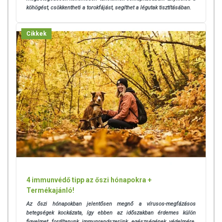
köhögést, csökkentheti a torokfájást, segíthet a légutak tisztításában.
Cikkek
4 immunvédő tipp az őszi hónapokra +
Termékajánló!
Az őszi hónapokban jelentősen megnő a vírusos-megfázásos
betegségek kockázata, így ebben az időszakban érdemes külön
figyelmet fordítanunk immunrendszerünk egészségének védelmére.