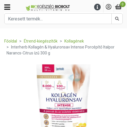
0
Kere
Főoldal
Étrend-kiegészítők
Kollagének
Interherb Kollagén & Hyaluronsav Intense Porcépítő Italpor
Narancs-Citrus ízű 300 g