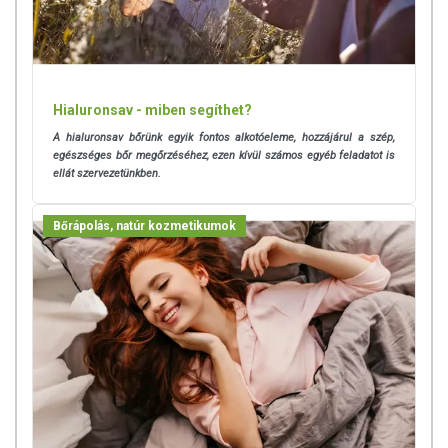
egészséges életmódot! A termék nem gyógyít betegségeket! A termék
nem az orvosi kezelés helyettesítésére alkalmas! Betegség esetén
használatát beszélje meg kezelőorvosával. Az ajánlott napi
fogyasztási mennyiséget ne lépje túl! Ne szedje a készítményt, ha az
összetevők bármelyikére érzékeny vagy allergiás! Kisgyermektől
Hialuronsav - miben segíthet?
elzárva tartandó!
A hialuronsav bőrünk egyik fontos alkotóeleme, hozzájárul a szép,
Az étrend-kiegészítők az érvényben levő európai uniós szabályozás
egészséges bőr megőrzéséhez, ezen kívül számos egyéb feladatot is
ellát szervezetünkben.
szerint élelmiszereknek minősülnek, amelyek a hagyományos étrend
kiegészítését szolgálják, és koncentrált formában tartalmaznak
tápanyagokat. Bár az étrend-kiegészítők kedvező élettani
Bőrápolás, natúr kozmetikumok
hatással rendelkezhetnek, amely egyénenként eltérő lehet, jelölésük,
megjelenítésük, és reklámozásuk során nem engedélyezett a
készítményeknek betegséget megelőző vagy gyógyító
hatást tulajdonítani.