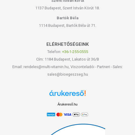
Szent István körút
1137 Budapest, Szent István Körút 18.
Bartók Béla
1114 Budapest, Bartók Béla út 71.
ELÉRHETŐSÉGEINK
Telefon:
+36-1-255-0555
Cím: 1184 Budapest, Lakatos út 36/B
Email: rendeles@multi-vitamin.hu, Viszonteladói - Partneri - Sales:
sales@bioegeszseg.hu
Árukereső.hu