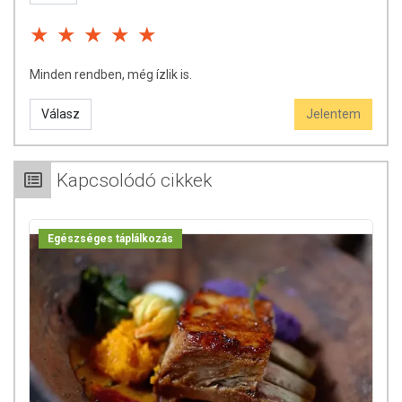
igyekezz visszazárni a simítózárral, így megvédheted a párától,
csomósodástól a porkeveréket.
+1 bónusz tipp:
ha az egész napos adagot egyszerre
szeretnéd bekeverni, akkor igyekezz a nap folyamán ezt hűvös
Minden rendben, még ízlik is.
helyen tárolni. Kortyolgasd, amikor csak jólesik!
Válasz
Jelentem
Tengeri kagylókra és/vagy rákfélékre érzékenyek a
készítményt nem fogyaszthatják! Az ajánlott napi adagot ne
lépje túl! Az étrend-kiegészítő fogyasztása nem helyettesíti a
Kapcsolódó cikkek
kiegyensúlyozott, vegyes étrendet és az egészséges
életmódot. Önmagában ne fogyassza, mert a porszerű anyag
fulladást okozhat!
Egészséges táplálkozás
ÖSSZETÉTEL
Összetevők:
Hidrolizált kollagén kivonat (szarvasmarha
eredetű),
glükózamin-szulfát
, savanyúságot szabályozó anyag
(citromsav), aromák,
metil-szulfunil-metán (MSM)
, L-aszkorbinsav,
csomósodásgátló anyag (trikálcium foszfát), nátrium-hialuronát,
kondroitin-szulfát, kurkuma (Curcuma longa)