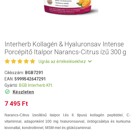
Interherb Kollagén & Hyaluronsav Intense
Porcépítő Italpor Narancs-Citrus ízű 300 g
Ugrás az értékelésekhez
Cikkszám:
BGB7291
EAN:
5999542647291
Gyártó:
BGB Interherb Kft.
Készleten
7 495 Ft
Narancs-Citrus ízesítésű italpor I.és II. típusú kollagén peptiddel, C-
vitaminnal, adagonként 100 mg hialuronsavval, ördögcsáklya és kurkuma
kivonattal, kondroitinnel, MSM-mel és glükózaminnal.