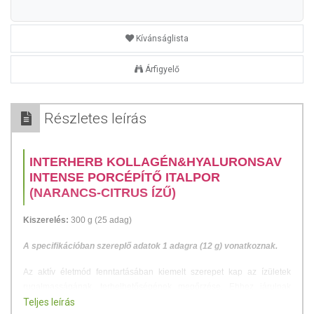
Kívánságlista
Árfigyelő
Részletes leírás
INTERHERB KOLLAGÉN&HYALURONSAV
INTENSE PORCÉPÍTŐ ITALPOR
(NARANCS-CITRUS ÍZŰ)
Kiszerelés:
300 g (25 adag)
A specifikációban szereplő adatok 1 adagra (12 g) vonatkoznak.
Az aktív életmód fenntartásában kiemelt szerepet kap az ízületek
rugalmasságának, terhelhetőségének megőrzése. Ehhez járulnak
hozzá kiválóan oldódó, finom ízű étrend-kiegészítő italporunk
Teljes leírás